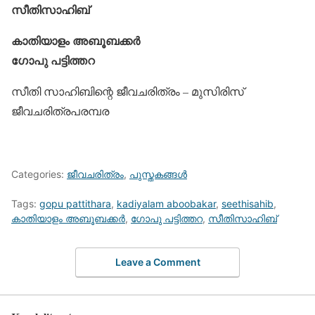
സീതിസാഹിബ്
കാതിയാളം അബൂബക്കര്‍
ഗോപു പട്ടിത്തറ
സീതി സാഹിബിന്റെ ജീവചരിത്രം – മുസിരിസ്
ജീവചരിത്രപരമ്പര
Categories:
ജീവചരിത്രം
,
പുസ്തകങ്ങള്‍
Tags:
gopu pattithara
,
kadiyalam aboobakar
,
seethisahib
,
കാതിയാളം അബൂബക്കര്‍
,
ഗോപു പട്ടിത്തറ
,
സീതിസാഹിബ്
Leave a Comment