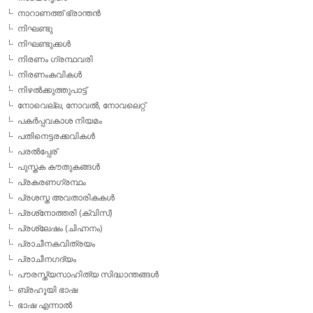
നാറാണത്ത് ഭ്രാന്തന്‍
നിഘണ്ടു
നിഘണ്ടുക്കള്‍
നിരണം ഗ്രന്ഥവരി
നിരണംകവികള്‍
നിഴല്‍ക്കുത്തുപാട്ട്
നോവെല്ല, നോവല്‍, നോവലെറ്റ്
പകര്‍പ്പവകാശ നിയമം
പതിനെട്ടരക്കവികള്‍
പരല്‍പ്പേര്
പുസ്തക കൗതുകങ്ങള്‍
പ്രകരണഗ്രന്ഥം
പ്രശസ്ത അവതാരികകള്‍
പ്രശ്‌നോത്തരി (ക്വിസ്)
പ്രശ്ലേഷം (ചിഹ്നനം)
പ്രാചീനകവിത്രയം
പ്രാചീനഗദ്യം
പൗരസ്ത്യസാഹിത്യ സിദ്ധാന്തങ്ങള്‍
ബ്രഹൂയി ഭാഷ
ഭാഷ എന്നാല്‍