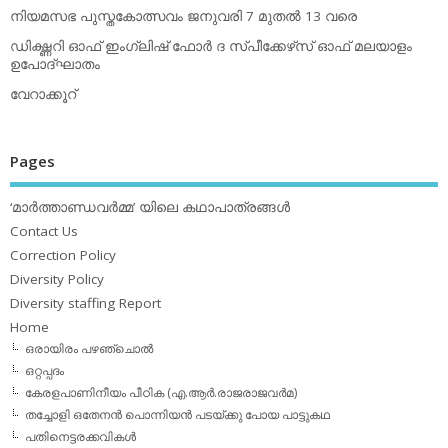
നിയമസഭ പുസ്തകോത്സവം ജനുവരി 7 മുതല്‍ 13 വരെ
ഡിക്ഷ്ണറി ഓഫ് ഇംഗ്ലിഷ് ഫോര്‍ ദ സ്പീക്കേഴ്‌സ് ഓഫ് മലയാളം
ഉപോദ്ഘാതം
വേറാക്കൂറ്
Pages
‘മാര്‍ത്താണ്ഡവര്‍മ്മ’ യിലെ കഥാപാത്രങ്ങള്‍
Contact Us
Correction Policy
Diversity Policy
Diversity staffing Report
Home
ഒരായിരം പഴഞ്ചൊല്‍
ഒറ്റപ്പദം
കേരളപാണിനീയം പീഠിക (എ.ആര്‍.രാജരാജവര്‍മ)
തച്ചോളി ഒതേനൻ പൊന്നിയൻ പടയ്‌ക്കു പോയ പാട്ടുകഥ
പതിനെട്ടരക്കവികള്‍