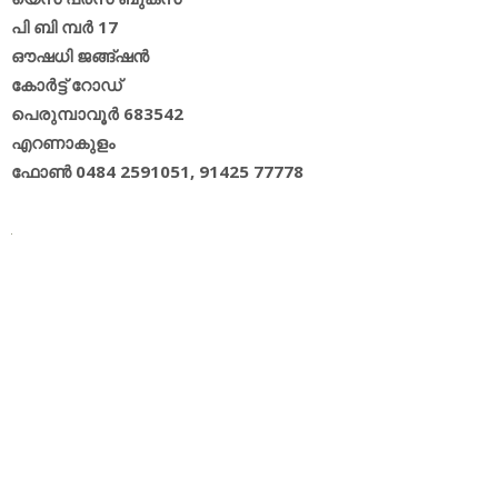
പി ബി മ്പര്‍ 17
ഔഷധി ജങ്ങ്ഷന്‍
കോര്‍ട്ട് റോഡ്
പെരുമ്പാവൂര്‍ 683542
എറണാകുളം
ഫോണ്‍ 0484 2591051, 91425 77778