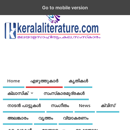
Go to mobile version
Home
എഴുത്തുകാര്‍
കൃതികൾ
ക്ലാസിക്
സംസ്‌കാരമുദ്രകള്‍
നാടന്‍ പാട്ടുകള്‍
സംഗീതം
News
ക്വിസ്
അലങ്കാരം
വൃത്തം
വ്യാകരണം