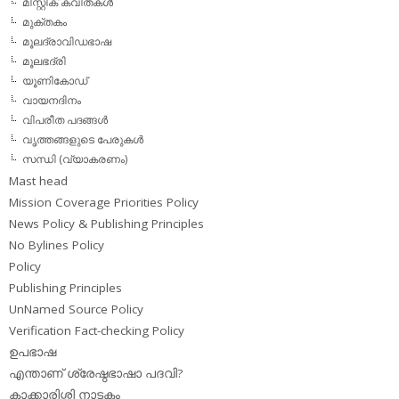
മിസ്റ്റിക് കവിതകള്‍
മുക്തകം
മൂലദ്രാവിഡഭാഷ
മൂലഭദ്രി
യൂണികോഡ്
വായനദിനം
വിപരീത പദങ്ങള്‍
വൃത്തങ്ങളുടെ പേരുകള്‍
സന്ധി (വ്യാകരണം)
Mast head
Mission Coverage Priorities Policy
News Policy & Publishing Principles
No Bylines Policy
Policy
Publishing Principles
UnNamed Source Policy
Verification Fact-checking Policy
ഉപഭാഷ
എന്താണ് ശ്രേഷ്ഠഭാഷാ പദവി?
കാക്കാരിശ്ശി നാടകം