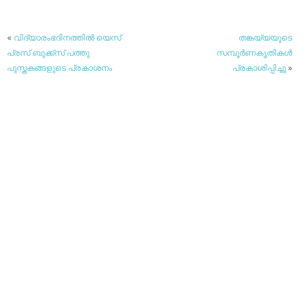
«
വിദ്യാരംഭദിനത്തില്‍ യെസ്
തങ്കയ്യയുടെ
പ്രസ് ബുക്ക്‌സ് പത്തു
സമ്പൂര്‍ണകൃതികള്‍
പുസ്തകങ്ങളുടെ പ്രകാശനം
പ്രകാശിപ്പിച്ചു
»