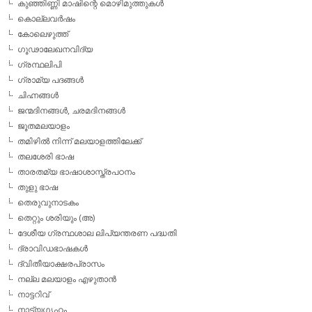
കുഞ്ഞിണ്ണി മാഷിന്റെ മൊഴിമുത്തുകള്‍
കൊല്ലവര്‍ഷം
കോലെഴുത്ത്
ഗൂഢാലേഖനവിദ്യ
ഗ്രന്ഥലിപി
ഗ്രാമ്യ പദങ്ങള്‍
ചിഹ്നങ്ങള്‍
ജന്മദിനങ്ങള്‍, ചരമദിനങ്ങള്‍
ജൂതമലയാളം
തമിഴില്‍ നിന്ന് മലയാളത്തിലേക്ക്
തലശേരി ഭാഷ
താരതമ്യ ഭാഷാശാസ്ത്രപഠനം
തുളു ഭാഷ
തെരുവുനാടകം
തെറ്റും ശരിയും (അ)
ദേശീയ ഗ്രന്ഥശാല ലിപ്യന്തരണ പദ്ധതി
ദ്രാവിഡഭാഷകള്‍
ദ്വിതീയാക്ഷരപ്രാസം
നല്ല മലയാളം എഴുതാന്‍
നാട്ടറിവ്
നാട്യഗൃഹം