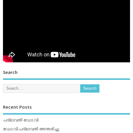
Search
Recent Posts
പദ്മാവതി ഡോ.വി.
ഡോ.വി.പദ്മാവതി അന്തരിച്ചു