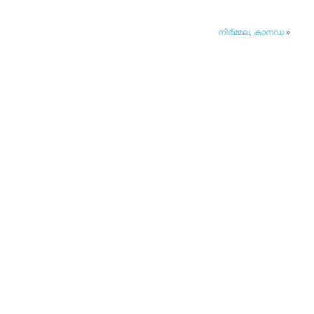
നിര്‍മ്മല, കാനഡ
»