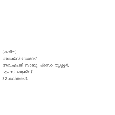
(കവിത)
അലക്‌സി തോമസ്
അവ.എം.ജി. ബാബു, പ്രസാ. തൃശ്ശൂര്‍,
എം.സി. ബുക്‌സ്,
32 കവിതകള്‍.