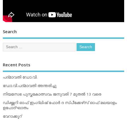
Search
Recent Posts
പദ്മാവതി ഡോ.വി.
ഡോ.വി.പദ്മാവതി അന്തരിച്ചു
നിയമസഭ പുസ്തകോത്സവം ജനുവരി 7 മുതല്‍ 13 വരെ
ഡിക്ഷ്ണറി ഓഫ് ഇംഗ്ലിഷ് ഫോര്‍ ദ സ്പീക്കേഴ്‌സ് ഓഫ് മലയാളം
ഉപോദ്ഘാതം
വേറാക്കൂറ്