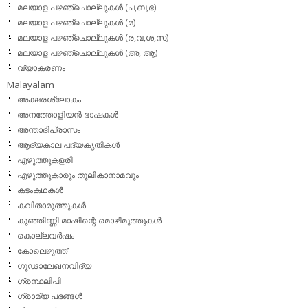
മലയാള പഴഞ്ചൊല്ലുകള്‍ (പ,ബ,ഭ)
മലയാള പഴഞ്ചൊല്ലുകള്‍ (മ)
മലയാള പഴഞ്ചൊല്ലുകള്‍ (ര,വ,ശ,സ)
മലയാള പഴഞ്ചൊല്ലുകൾ (അ, ആ)
വ്യാകരണം
Malayalam
അക്ഷരശ്ലോകം
അനത്തോളിയന്‍ ഭാഷകള്‍
അന്താദിപ്രാസം
ആദ്യകാല പദ്യകൃതികള്‍
എഴുത്തുകളരി
എഴുത്തുകാരും തൂലികാനാമവും
കടംകഥകള്‍
കവിതാമുത്തുകള്‍
കുഞ്ഞിണ്ണി മാഷിന്റെ മൊഴിമുത്തുകള്‍
കൊല്ലവര്‍ഷം
കോലെഴുത്ത്
ഗൂഢാലേഖനവിദ്യ
ഗ്രന്ഥലിപി
ഗ്രാമ്യ പദങ്ങള്‍