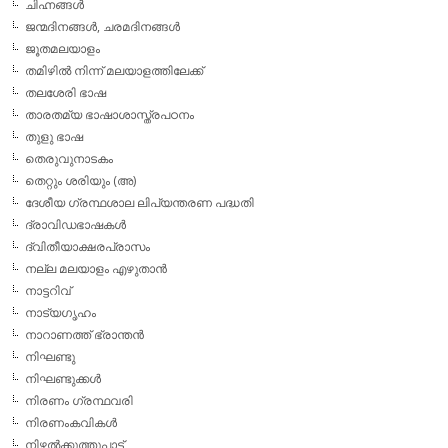
ചിഹ്നങ്ങള്‍
ജന്മദിനങ്ങള്‍, ചരമദിനങ്ങള്‍
ജൂതമലയാളം
തമിഴില്‍ നിന്ന് മലയാളത്തിലേക്ക്
തലശേരി ഭാഷ
താരതമ്യ ഭാഷാശാസ്ത്രപഠനം
തുളു ഭാഷ
തെരുവുനാടകം
തെറ്റും ശരിയും (അ)
ദേശീയ ഗ്രന്ഥശാല ലിപ്യന്തരണ പദ്ധതി
ദ്രാവിഡഭാഷകള്‍
ദ്വിതീയാക്ഷരപ്രാസം
നല്ല മലയാളം എഴുതാന്‍
നാട്ടറിവ്
നാട്യഗൃഹം
നാറാണത്ത് ഭ്രാന്തന്‍
നിഘണ്ടു
നിഘണ്ടുക്കള്‍
നിരണം ഗ്രന്ഥവരി
നിരണംകവികള്‍
നിഴല്‍ക്കുത്തുപാട്ട്