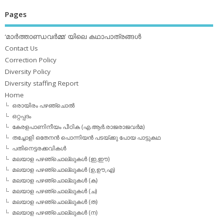
Pages
‘മാര്‍ത്താണ്ഡവര്‍മ്മ’ യിലെ കഥാപാത്രങ്ങള്‍
Contact Us
Correction Policy
Diversity Policy
Diversity staffing Report
Home
ഒരായിരം പഴഞ്ചൊല്‍
ഒറ്റപ്പദം
കേരളപാണിനീയം പീഠിക (എ.ആര്‍.രാജരാജവര്‍മ)
തച്ചോളി ഒതേനൻ പൊന്നിയൻ പടയ്‌ക്കു പോയ പാട്ടുകഥ
പതിനെട്ടരക്കവികള്‍
മലയാള പഴഞ്ചൊല്ലുകള്‍ (ഇ,ഈ)
മലയാള പഴഞ്ചൊല്ലുകള്‍ (ഉ,ഊ,എ)
മലയാള പഴഞ്ചൊല്ലുകള്‍ (ക)
മലയാള പഴഞ്ചൊല്ലുകള്‍ (ച)
മലയാള പഴഞ്ചൊല്ലുകള്‍ (ത)
മലയാള പഴഞ്ചൊല്ലുകള്‍ (ന)