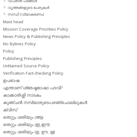
വിപരീത പദങ്ങള്‍
വൃത്തങ്ങളുടെ പേരുകള്‍
സന്ധി (വ്യാകരണം)
Mast head
Mission Coverage Priorities Policy
News Policy & Publishing Principles
No Bylines Policy
Policy
Publishing Principles
UnNamed Source Policy
Verification Fact-checking Policy
ഉപഭാഷ
എന്താണ് ശ്രേഷ്ഠഭാഷാ പദവി?
കാക്കാരിശ്ശി നാടകം
കുഞ്ചന്‍ നമ്പ്യാരുടെപഴഞ്ചൊല്ലുകള്‍
ക്വിസ്
തെറ്റും ശരിയും (ആ)
തെറ്റും ശരിയും (ഇ,ഈ)
തെറ്റും ശരിയും (ഉ, ഊ, ഋ)