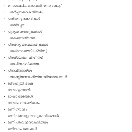
നോവെല്ല, നോവല്‍, നോവലെറ്റ്
പകര്‍പ്പവകാശ നിയമം
പതിനെട്ടരക്കവികള്‍
പരല്‍പ്പേര്
പുസ്തക കൗതുകങ്ങള്‍
പ്രകരണഗ്രന്ഥം
പ്രശസ്ത അവതാരികകള്‍
പ്രശ്‌നോത്തരി (ക്വിസ്)
പ്രശ്ലേഷം (ചിഹ്നനം)
പ്രാചീനകവിത്രയം
പ്രാചീനഗദ്യം
പൗരസ്ത്യസാഹിത്യ സിദ്ധാന്തങ്ങള്‍
ബ്രഹൂയി ഭാഷ
ഭാഷ എന്നാല്‍
ഭാഷാ ഭേദങ്ങള്‍
ഭാഷാപഠനചരിത്രം
മണിഗ്രാമം
മണിപ്രവാള ലഘുകാവ്യങ്ങള്‍
മണിപ്രവാളസാഹിത്യം
മതിലകം രേഖകള്‍