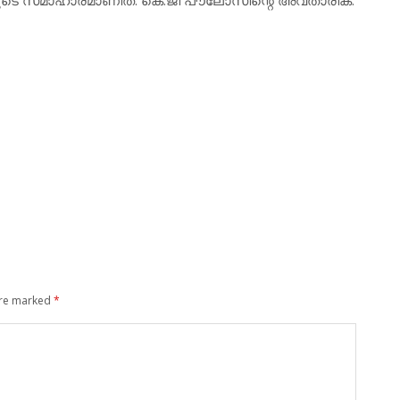
are marked
*