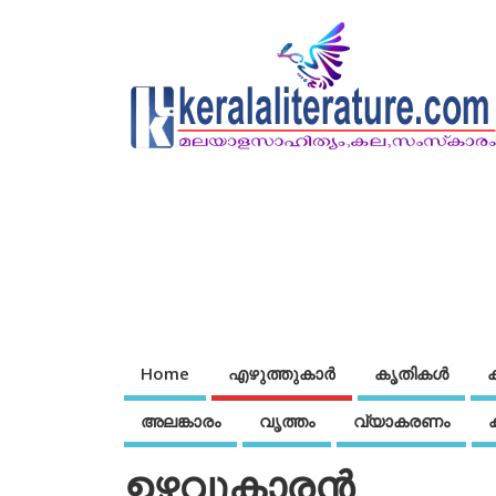
Home
എഴുത്തുകാര്‍
കൃതികൾ
അലങ്കാരം
വൃത്തം
വ്യാകരണം
ഉഴവുകാരന്‍