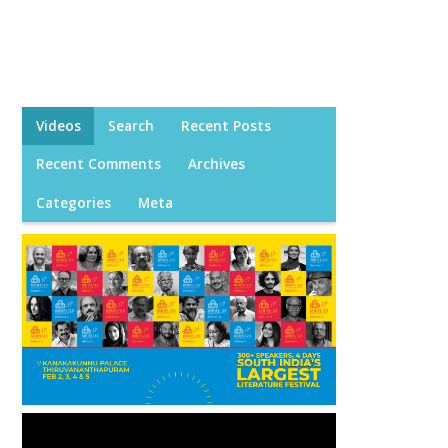
Videos
Search
Recent Posts
Recent Comments
Archives
Categories
Meta