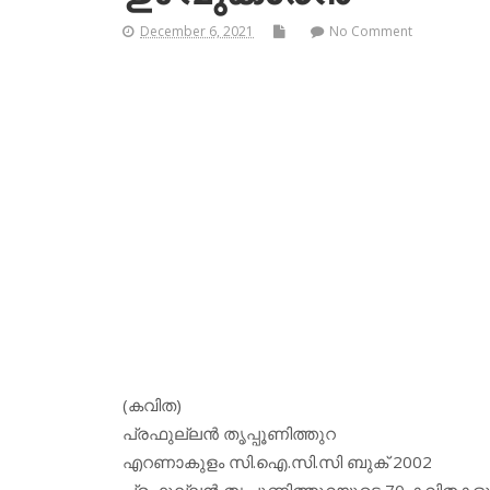
December 6, 2021
No Comment
(കവിത)
പ്രഫുല്ലന്‍ തൃപ്പൂണിത്തുറ
എറണാകുളം സി.ഐ.സി.സി ബുക് 2002
പ്രഫുല്ലന്‍ തൃപ്പൂണിത്തുറയുടെ 70 കവിത