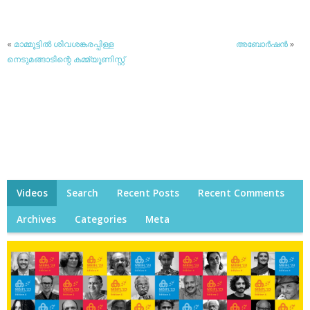
«
മാമ്മൂട്ടില്‍ ശിവശങ്കരപ്പിള്ള
അബോര്‍ഷന്‍
»
നെടുമങ്ങാടിന്റെ കമ്മ്യൂണിസ്റ്റ്
Videos
Search
Recent Posts
Recent Comments
Archives
Categories
Meta