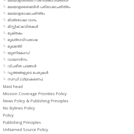
മലയാളത്തിലെ സന്ദേശകാവ്യങ്ങള്‍
മലയാളബൈബിള്‍ പരിഭാഷാചരിത്രം
മലയാളഭാഷാചരിത്രം
മിശ്രഭാഷാ വാദം
മിസ്റ്റിക് കവിതകള്‍
മുക്തകം
മൂലദ്രാവിഡഭാഷ
മൂലഭദ്രി
യൂണികോഡ്
വായനദിനം
വിപരീത പദങ്ങള്‍
വൃത്തങ്ങളുടെ പേരുകള്‍
സന്ധി (വ്യാകരണം)
Mast head
Mission Coverage Priorities Policy
News Policy & Publishing Principles
No Bylines Policy
Policy
Publishing Principles
UnNamed Source Policy