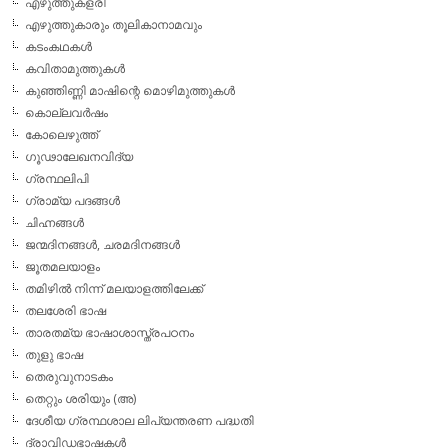
എഴുത്തുകളരി
എഴുത്തുകാരും തൂലികാനാമവും
കടംകഥകള്‍
കവിതാമുത്തുകള്‍
കുഞ്ഞിണ്ണി മാഷിന്റെ മൊഴിമുത്തുകള്‍
കൊല്ലവര്‍ഷം
കോലെഴുത്ത്
ഗൂഢാലേഖനവിദ്യ
ഗ്രന്ഥലിപി
ഗ്രാമ്യ പദങ്ങള്‍
ചിഹ്നങ്ങള്‍
ജന്മദിനങ്ങള്‍, ചരമദിനങ്ങള്‍
ജൂതമലയാളം
തമിഴില്‍ നിന്ന് മലയാളത്തിലേക്ക്
തലശേരി ഭാഷ
താരതമ്യ ഭാഷാശാസ്ത്രപഠനം
തുളു ഭാഷ
തെരുവുനാടകം
തെറ്റും ശരിയും (അ)
ദേശീയ ഗ്രന്ഥശാല ലിപ്യന്തരണ പദ്ധതി
ദ്രാവിഡഭാഷകള്‍