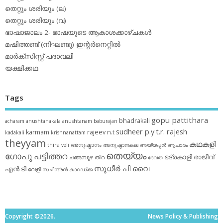
തെറ്റും ശരിയും (ല)
തെറ്റും ശരിയും (വ)
ഭാഷാജാലം 2- ഭാഷയുടെ ആകാശക്കാഴ്ചകള്‍
മഷിത്തണ്ട് (നിഘണ്ടു) ഇന്റര്‍നെറ്റില്‍
മാര്‍ക്‌സിസ്റ്റ് പദാവലി
യക്ഷിക്കഥ
Tags
gopu pattithara
bhadrakali
acharam
anushtanakala
anushtanam
baburajan
sudheer p.y
t.r. rajesh
karmam
rajeev n.t
kadakali
krishnanattam
theyyam
കഥകളി
thira
അനുഷ്ഠാനം
veli
അനുഷ്ഠാനകല
അയ്യപ്പന്‍
ആചാരം
തെയ്യം
ഗോപു പട്ടിത്തറ
ഭദ്രകാളി
രാജീവ്
ചങ്ങമ്പുഴ
തിറ
ദേവത
സുധീര്‍ പി വൈ
എൻ ടി
വേളി
സചീന്ദ്രന്‍ കാറഡ്ക്ക
Copyright ©2026.
News Policy & Publishing