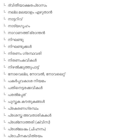
ദ്വിതീയാക്ഷരപ്രാസം
നല്ല മലയാളം എഴുതാന്‍
നാട്ടറിവ്
നാട്യഗൃഹം
നാറാണത്ത് ഭ്രാന്തന്‍
നിഘണ്ടു
നിഘണ്ടുക്കള്‍
നിരണം ഗ്രന്ഥവരി
നിരണംകവികള്‍
നിഴല്‍ക്കുത്തുപാട്ട്
നോവെല്ല, നോവല്‍, നോവലെറ്റ്
പകര്‍പ്പവകാശ നിയമം
പതിനെട്ടരക്കവികള്‍
പരല്‍പ്പേര്
പുസ്തക കൗതുകങ്ങള്‍
പ്രകരണഗ്രന്ഥം
പ്രശസ്ത അവതാരികകള്‍
പ്രശ്‌നോത്തരി (ക്വിസ്)
പ്രശ്ലേഷം (ചിഹ്നനം)
പ്രാചീനകവിത്രയം