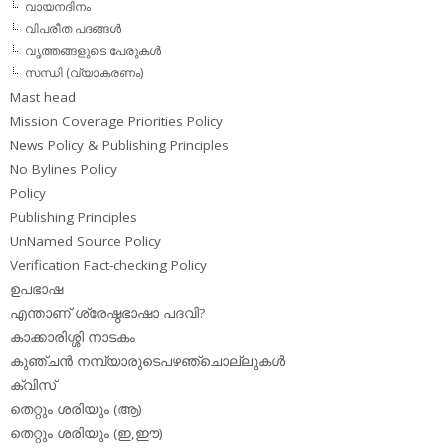
വായനദിനം
വിപരീത പദങ്ങള്‍
വൃത്തങ്ങളുടെ പേരുകള്‍
സന്ധി (വ്യാകരണം)
Mast head
Mission Coverage Priorities Policy
News Policy & Publishing Principles
No Bylines Policy
Policy
Publishing Principles
UnNamed Source Policy
Verification Fact-checking Policy
ഉപഭാഷ
എന്താണ് ശ്രേഷ്ഠഭാഷാ പദവി?
കാക്കാരിശ്ശി നാടകം
കുഞ്ചന്‍ നമ്പ്യാരുടെപഴഞ്ചൊല്ലുകള്‍
ക്വിസ്
തെറ്റും ശരിയും (ആ)
തെറ്റും ശരിയും (ഇ,ഈ)