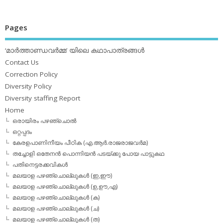
Pages
‘മാര്‍ത്താണ്ഡവര്‍മ്മ’ യിലെ കഥാപാത്രങ്ങള്‍
Contact Us
Correction Policy
Diversity Policy
Diversity staffing Report
Home
ഒരായിരം പഴഞ്ചൊല്‍
ഒറ്റപ്പദം
കേരളപാണിനീയം പീഠിക (എ.ആര്‍.രാജരാജവര്‍മ)
തച്ചോളി ഒതേനൻ പൊന്നിയൻ പടയ്‌ക്കു പോയ പാട്ടുകഥ
പതിനെട്ടരക്കവികള്‍
മലയാള പഴഞ്ചൊല്ലുകള്‍ (ഇ,ഈ)
മലയാള പഴഞ്ചൊല്ലുകള്‍ (ഉ,ഊ,എ)
മലയാള പഴഞ്ചൊല്ലുകള്‍ (ക)
മലയാള പഴഞ്ചൊല്ലുകള്‍ (ച)
മലയാള പഴഞ്ചൊല്ലുകള്‍ (ത)