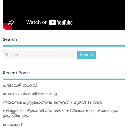
Search
Recent Posts
പദ്മാവതി ഡോ.വി.
ഡോ.വി.പദ്മാവതി അന്തരിച്ചു
നിയമസഭ പുസ്തകോത്സവം ജനുവരി 7 മുതല്‍ 13 വരെ
ഡിക്ഷ്ണറി ഓഫ് ഇംഗ്ലിഷ് ഫോര്‍ ദ സ്പീക്കേഴ്‌സ് ഓഫ് മലയാളം
ഉപോദ്ഘാതം
വേറാക്കൂറ്