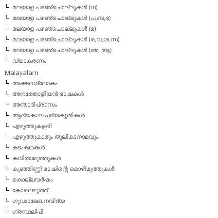
മലയാള പഴഞ്ചൊല്ലുകള്‍ (ന)
മലയാള പഴഞ്ചൊല്ലുകള്‍ (പ,ബ,ഭ)
മലയാള പഴഞ്ചൊല്ലുകള്‍ (മ)
മലയാള പഴഞ്ചൊല്ലുകള്‍ (ര,വ,ശ,സ)
മലയാള പഴഞ്ചൊല്ലുകൾ (അ, ആ)
വ്യാകരണം
Malayalam
അക്ഷരശ്ലോകം
അനത്തോളിയന്‍ ഭാഷകള്‍
അന്താദിപ്രാസം
ആദ്യകാല പദ്യകൃതികള്‍
എഴുത്തുകളരി
എഴുത്തുകാരും തൂലികാനാമവും
കടംകഥകള്‍
കവിതാമുത്തുകള്‍
കുഞ്ഞിണ്ണി മാഷിന്റെ മൊഴിമുത്തുകള്‍
കൊല്ലവര്‍ഷം
കോലെഴുത്ത്
ഗൂഢാലേഖനവിദ്യ
ഗ്രന്ഥലിപി