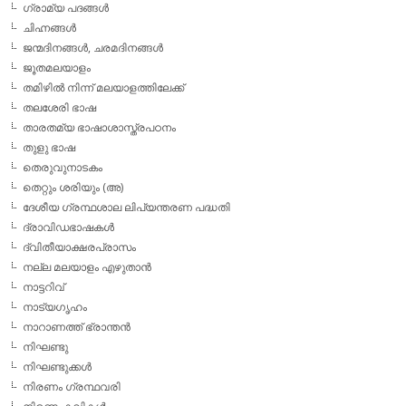
ഗ്രാമ്യ പദങ്ങള്‍
ചിഹ്നങ്ങള്‍
ജന്മദിനങ്ങള്‍, ചരമദിനങ്ങള്‍
ജൂതമലയാളം
തമിഴില്‍ നിന്ന് മലയാളത്തിലേക്ക്
തലശേരി ഭാഷ
താരതമ്യ ഭാഷാശാസ്ത്രപഠനം
തുളു ഭാഷ
തെരുവുനാടകം
തെറ്റും ശരിയും (അ)
ദേശീയ ഗ്രന്ഥശാല ലിപ്യന്തരണ പദ്ധതി
ദ്രാവിഡഭാഷകള്‍
ദ്വിതീയാക്ഷരപ്രാസം
നല്ല മലയാളം എഴുതാന്‍
നാട്ടറിവ്
നാട്യഗൃഹം
നാറാണത്ത് ഭ്രാന്തന്‍
നിഘണ്ടു
നിഘണ്ടുക്കള്‍
നിരണം ഗ്രന്ഥവരി