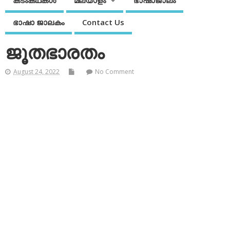
കടംകഥകള്‍
മലയാളം
ഭാഷാജാലം
ഭാഷാ ജാലകം
Contact Us
ജൂതഭാരതം
August 24, 2022
No Comment