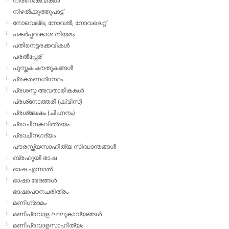
നിരണംകവികള്‍
നിഴല്‍ക്കുത്തുപാട്ട്
നോവെല്ല, നോവല്‍, നോവലെറ്റ്
പകര്‍പ്പവകാശ നിയമം
പതിനെട്ടരക്കവികള്‍
പരല്‍പ്പേര്
പുസ്തക കൗതുകങ്ങള്‍
പ്രകരണഗ്രന്ഥം
പ്രശസ്ത അവതാരികകള്‍
പ്രശ്‌നോത്തരി (ക്വിസ്)
പ്രശ്ലേഷം (ചിഹ്നനം)
പ്രാചീനകവിത്രയം
പ്രാചീനഗദ്യം
പൗരസ്ത്യസാഹിത്യ സിദ്ധാന്തങ്ങള്‍
ബ്രഹൂയി ഭാഷ
ഭാഷ എന്നാല്‍
ഭാഷാ ഭേദങ്ങള്‍
ഭാഷാപഠനചരിത്രം
മണിഗ്രാമം
മണിപ്രവാള ലഘുകാവ്യങ്ങള്‍
മണിപ്രവാളസാഹിത്യം