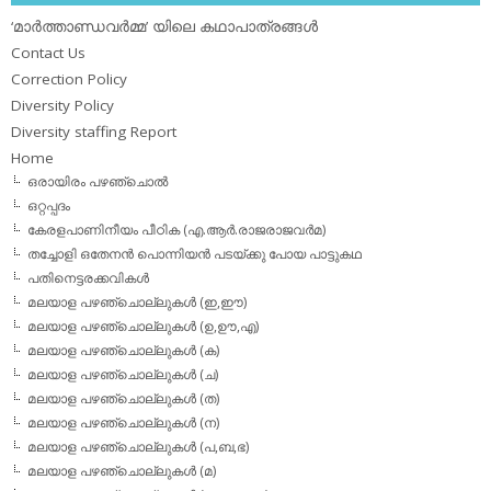
‘മാര്‍ത്താണ്ഡവര്‍മ്മ’ യിലെ കഥാപാത്രങ്ങള്‍
Contact Us
Correction Policy
Diversity Policy
Diversity staffing Report
Home
ഒരായിരം പഴഞ്ചൊല്‍
ഒറ്റപ്പദം
കേരളപാണിനീയം പീഠിക (എ.ആര്‍.രാജരാജവര്‍മ)
തച്ചോളി ഒതേനൻ പൊന്നിയൻ പടയ്‌ക്കു പോയ പാട്ടുകഥ
പതിനെട്ടരക്കവികള്‍
മലയാള പഴഞ്ചൊല്ലുകള്‍ (ഇ,ഈ)
മലയാള പഴഞ്ചൊല്ലുകള്‍ (ഉ,ഊ,എ)
മലയാള പഴഞ്ചൊല്ലുകള്‍ (ക)
മലയാള പഴഞ്ചൊല്ലുകള്‍ (ച)
മലയാള പഴഞ്ചൊല്ലുകള്‍ (ത)
മലയാള പഴഞ്ചൊല്ലുകള്‍ (ന)
മലയാള പഴഞ്ചൊല്ലുകള്‍ (പ,ബ,ഭ)
മലയാള പഴഞ്ചൊല്ലുകള്‍ (മ)