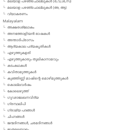
മലയാള പഴഞ്ചൊല്ലുകള്‍ (ര,വ,ശ,സ)
മലയാള പഴഞ്ചൊല്ലുകൾ (അ, ആ)
വ്യാകരണം
Malayalam
അക്ഷരശ്ലോകം
അനത്തോളിയന്‍ ഭാഷകള്‍
അന്താദിപ്രാസം
ആദ്യകാല പദ്യകൃതികള്‍
എഴുത്തുകളരി
എഴുത്തുകാരും തൂലികാനാമവും
കടംകഥകള്‍
കവിതാമുത്തുകള്‍
കുഞ്ഞിണ്ണി മാഷിന്റെ മൊഴിമുത്തുകള്‍
കൊല്ലവര്‍ഷം
കോലെഴുത്ത്
ഗൂഢാലേഖനവിദ്യ
ഗ്രന്ഥലിപി
ഗ്രാമ്യ പദങ്ങള്‍
ചിഹ്നങ്ങള്‍
ജന്മദിനങ്ങള്‍, ചരമദിനങ്ങള്‍
ജൂതമലയാളം