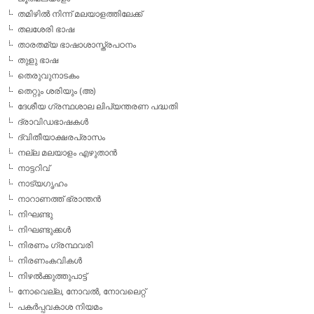
തമിഴില്‍ നിന്ന് മലയാളത്തിലേക്ക്
തലശേരി ഭാഷ
താരതമ്യ ഭാഷാശാസ്ത്രപഠനം
തുളു ഭാഷ
തെരുവുനാടകം
തെറ്റും ശരിയും (അ)
ദേശീയ ഗ്രന്ഥശാല ലിപ്യന്തരണ പദ്ധതി
ദ്രാവിഡഭാഷകള്‍
ദ്വിതീയാക്ഷരപ്രാസം
നല്ല മലയാളം എഴുതാന്‍
നാട്ടറിവ്
നാട്യഗൃഹം
നാറാണത്ത് ഭ്രാന്തന്‍
നിഘണ്ടു
നിഘണ്ടുക്കള്‍
നിരണം ഗ്രന്ഥവരി
നിരണംകവികള്‍
നിഴല്‍ക്കുത്തുപാട്ട്
നോവെല്ല, നോവല്‍, നോവലെറ്റ്
പകര്‍പ്പവകാശ നിയമം