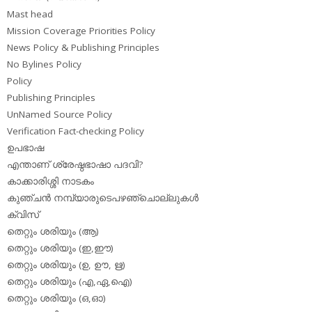
Mast head
Mission Coverage Priorities Policy
News Policy & Publishing Principles
No Bylines Policy
Policy
Publishing Principles
UnNamed Source Policy
Verification Fact-checking Policy
ഉപഭാഷ
എന്താണ് ശ്രേഷ്ഠഭാഷാ പദവി?
കാക്കാരിശ്ശി നാടകം
കുഞ്ചന്‍ നമ്പ്യാരുടെപഴഞ്ചൊല്ലുകള്‍
ക്വിസ്
തെറ്റും ശരിയും (ആ)
തെറ്റും ശരിയും (ഇ,ഈ)
തെറ്റും ശരിയും (ഉ, ഊ, ഋ)
തെറ്റും ശരിയും (എ,ഏ,ഐ)
തെറ്റും ശരിയും (ഒ,ഓ)