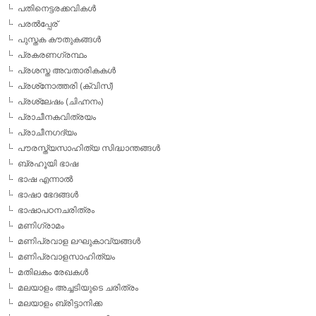
പതിനെട്ടരക്കവികള്‍
പരല്‍പ്പേര്
പുസ്തക കൗതുകങ്ങള്‍
പ്രകരണഗ്രന്ഥം
പ്രശസ്ത അവതാരികകള്‍
പ്രശ്‌നോത്തരി (ക്വിസ്)
പ്രശ്ലേഷം (ചിഹ്നനം)
പ്രാചീനകവിത്രയം
പ്രാചീനഗദ്യം
പൗരസ്ത്യസാഹിത്യ സിദ്ധാന്തങ്ങള്‍
ബ്രഹൂയി ഭാഷ
ഭാഷ എന്നാല്‍
ഭാഷാ ഭേദങ്ങള്‍
ഭാഷാപഠനചരിത്രം
മണിഗ്രാമം
മണിപ്രവാള ലഘുകാവ്യങ്ങള്‍
മണിപ്രവാളസാഹിത്യം
മതിലകം രേഖകള്‍
മലയാളം അച്ചടിയുടെ ചരിത്രം
മലയാളം ബ്രിട്ടാനിക്ക