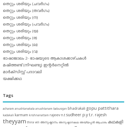
തെറ്റും ശരിയും (ചവര്‍ഗം)
തെറ്റും ശരിയും (തവര്‍ഗം)
തെറ്റും ശരിയും (ന)
തെറ്റും ശരിയും (പവര്‍ഗം)
തെറ്റും ശരിയും (യ)
തെറ്റും ശരിയും (ര)
തെറ്റും ശരിയും (ല)
തെറ്റും ശരിയും (വ)
ഭാഷാജാലം 2- ഭാഷയുടെ ആകാശക്കാഴ്ചകള്‍
മഷിത്തണ്ട് (നിഘണ്ടു) ഇന്റര്‍നെറ്റില്‍
മാര്‍ക്‌സിസ്റ്റ് പദാവലി
യക്ഷിക്കഥ
Tags
gopu pattithara
bhadrakali
acharam
anushtanakala
anushtanam
baburajan
sudheer p.y
t.r. rajesh
karmam
rajeev n.t
kadakali
krishnanattam
theyyam
കഥകളി
thira
അനുഷ്ഠാനം
veli
അനുഷ്ഠാനകല
അയ്യപ്പന്‍
ആചാരം