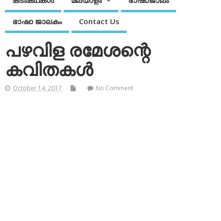
കടംകഥകള്‍
മലയാളം
ഭാഷാജാലം
ഭാഷാ ജാലകം
Contact Us
പഴവിള രമേശന്റെ
കവിതകള്‍
October 14, 2017
No Comment