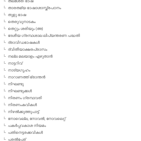
തലശേരി ഭാഷ
താരതമ്യ ഭാഷാശാസ്ത്രപഠനം
തുളു ഭാഷ
തെരുവുനാടകം
തെറ്റും ശരിയും (അ)
ദേശീയ ഗ്രന്ഥശാല ലിപ്യന്തരണ പദ്ധതി
ദ്രാവിഡഭാഷകള്‍
ദ്വിതീയാക്ഷരപ്രാസം
നല്ല മലയാളം എഴുതാന്‍
നാട്ടറിവ്
നാട്യഗൃഹം
നാറാണത്ത് ഭ്രാന്തന്‍
നിഘണ്ടു
നിഘണ്ടുക്കള്‍
നിരണം ഗ്രന്ഥവരി
നിരണംകവികള്‍
നിഴല്‍ക്കുത്തുപാട്ട്
നോവെല്ല, നോവല്‍, നോവലെറ്റ്
പകര്‍പ്പവകാശ നിയമം
പതിനെട്ടരക്കവികള്‍
പരല്‍പ്പേര്