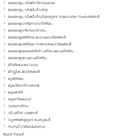
മലയാളം വിക്കിഗ്രന്ഥശാല
മലയാളം വിക്കിപീഡിയ
മലയാളം വിക്കീപീഡിയയുടെ സഹോദര സംരംഭങ്ങള്‍
മലയാളഗദ്യസാഹിത്യം
മലയാളഗ്രന്ഥവിവരം
മലയാളത്തിലെ മഹാകാവ്യങ്ങള്‍
മലയാളത്തിലെ സന്ദേശകാവ്യങ്ങള്‍
മലയാളബൈബിള്‍ പരിഭാഷാചരിത്രം
മലയാളഭാഷാചരിത്രം
മിശ്രഭാഷാ വാദം
മിസ്റ്റിക് കവിതകള്‍
മുക്തകം
മൂലദ്രാവിഡഭാഷ
മൂലഭദ്രി
യൂണികോഡ്
വായനദിനം
വിപരീത പദങ്ങള്‍
വൃത്തങ്ങളുടെ പേരുകള്‍
സന്ധി (വ്യാകരണം)
Mast head