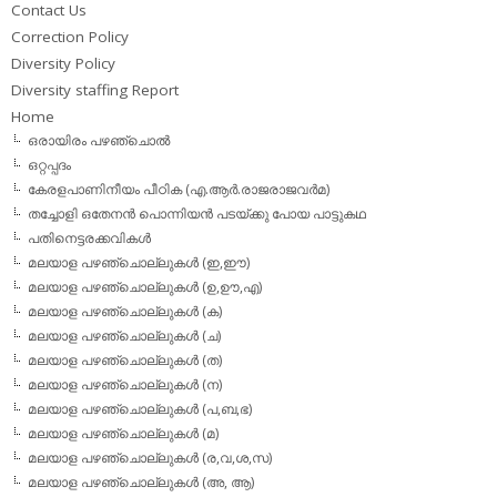
Contact Us
Correction Policy
Diversity Policy
Diversity staffing Report
Home
ഒരായിരം പഴഞ്ചൊല്‍
ഒറ്റപ്പദം
കേരളപാണിനീയം പീഠിക (എ.ആര്‍.രാജരാജവര്‍മ)
തച്ചോളി ഒതേനൻ പൊന്നിയൻ പടയ്‌ക്കു പോയ പാട്ടുകഥ
പതിനെട്ടരക്കവികള്‍
മലയാള പഴഞ്ചൊല്ലുകള്‍ (ഇ,ഈ)
മലയാള പഴഞ്ചൊല്ലുകള്‍ (ഉ,ഊ,എ)
മലയാള പഴഞ്ചൊല്ലുകള്‍ (ക)
മലയാള പഴഞ്ചൊല്ലുകള്‍ (ച)
മലയാള പഴഞ്ചൊല്ലുകള്‍ (ത)
മലയാള പഴഞ്ചൊല്ലുകള്‍ (ന)
മലയാള പഴഞ്ചൊല്ലുകള്‍ (പ,ബ,ഭ)
മലയാള പഴഞ്ചൊല്ലുകള്‍ (മ)
മലയാള പഴഞ്ചൊല്ലുകള്‍ (ര,വ,ശ,സ)
മലയാള പഴഞ്ചൊല്ലുകൾ (അ, ആ)