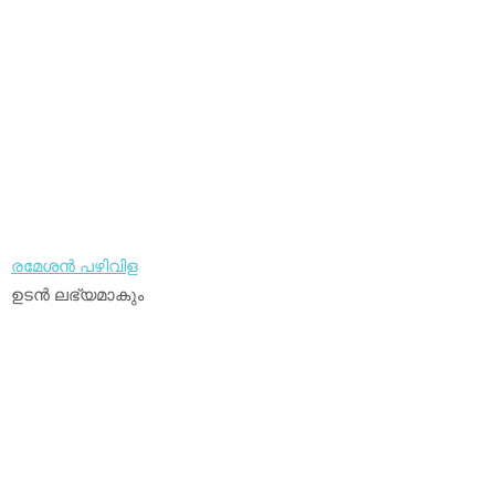
രമേശന്‍ പഴിവിള
ഉടന്‍ ലഭ്യമാകും