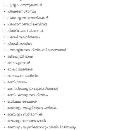
പുസ്തക കൗതുകങ്ങള്‍
പ്രകരണഗ്രന്ഥം
പ്രശസ്ത അവതാരികകള്‍
പ്രശ്‌നോത്തരി (ക്വിസ്)
പ്രശ്ലേഷം (ചിഹ്നനം)
പ്രാചീനകവിത്രയം
പ്രാചീനഗദ്യം
പൗരസ്ത്യസാഹിത്യ സിദ്ധാന്തങ്ങള്‍
ബ്രഹൂയി ഭാഷ
ഭാഷ എന്നാല്‍
ഭാഷാ ഭേദങ്ങള്‍
ഭാഷാപഠനചരിത്രം
മണിഗ്രാമം
മണിപ്രവാള ലഘുകാവ്യങ്ങള്‍
മണിപ്രവാളസാഹിത്യം
മതിലകം രേഖകള്‍
മലയാളം അച്ചടിയുടെ ചരിത്രം
മലയാളം ബ്രിട്ടാനിക്ക
മലയാള ഭാഷാഭേദങ്ങള്‍
മലയാളം യൂണിക്കോഡും വിക്കീപീഡിയയും