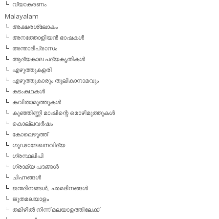
വ്യാകരണം
Malayalam
അക്ഷരശ്ലോകം
അനത്തോളിയന്‍ ഭാഷകള്‍
അന്താദിപ്രാസം
ആദ്യകാല പദ്യകൃതികള്‍
എഴുത്തുകളരി
എഴുത്തുകാരും തൂലികാനാമവും
കടംകഥകള്‍
കവിതാമുത്തുകള്‍
കുഞ്ഞിണ്ണി മാഷിന്റെ മൊഴിമുത്തുകള്‍
കൊല്ലവര്‍ഷം
കോലെഴുത്ത്
ഗൂഢാലേഖനവിദ്യ
ഗ്രന്ഥലിപി
ഗ്രാമ്യ പദങ്ങള്‍
ചിഹ്നങ്ങള്‍
ജന്മദിനങ്ങള്‍, ചരമദിനങ്ങള്‍
ജൂതമലയാളം
തമിഴില്‍ നിന്ന് മലയാളത്തിലേക്ക്