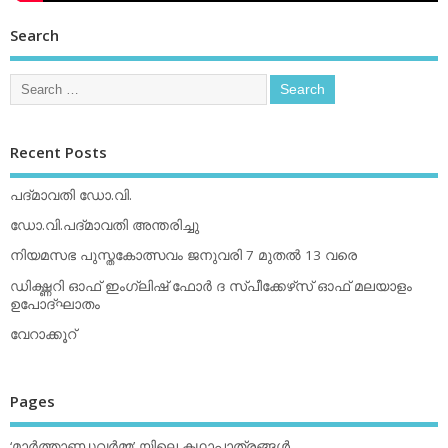
Search
Recent Posts
പദ്മാവതി ഡോ.വി.
ഡോ.വി.പദ്മാവതി അന്തരിച്ചു
നിയമസഭ പുസ്തകോത്സവം ജനുവരി 7 മുതല്‍ 13 വരെ
ഡിക്ഷ്ണറി ഓഫ് ഇംഗ്ലിഷ് ഫോര്‍ ദ സ്പീക്കേഴ്‌സ് ഓഫ് മലയാളം
ഉപോദ്ഘാതം
വേറാക്കൂറ്
Pages
‘മാര്‍ത്താണ്ഡവര്‍മ്മ’ യിലെ കഥാപാത്രങ്ങള്‍