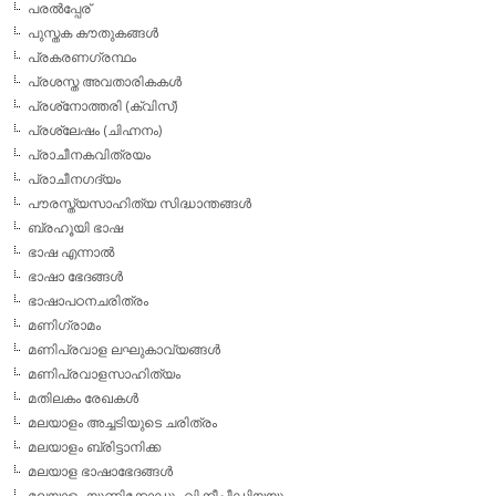
പരല്‍പ്പേര്
പുസ്തക കൗതുകങ്ങള്‍
പ്രകരണഗ്രന്ഥം
പ്രശസ്ത അവതാരികകള്‍
പ്രശ്‌നോത്തരി (ക്വിസ്)
പ്രശ്ലേഷം (ചിഹ്നനം)
പ്രാചീനകവിത്രയം
പ്രാചീനഗദ്യം
പൗരസ്ത്യസാഹിത്യ സിദ്ധാന്തങ്ങള്‍
ബ്രഹൂയി ഭാഷ
ഭാഷ എന്നാല്‍
ഭാഷാ ഭേദങ്ങള്‍
ഭാഷാപഠനചരിത്രം
മണിഗ്രാമം
മണിപ്രവാള ലഘുകാവ്യങ്ങള്‍
മണിപ്രവാളസാഹിത്യം
മതിലകം രേഖകള്‍
മലയാളം അച്ചടിയുടെ ചരിത്രം
മലയാളം ബ്രിട്ടാനിക്ക
മലയാള ഭാഷാഭേദങ്ങള്‍
മലയാളം യൂണിക്കോഡും വിക്കീപീഡിയയും