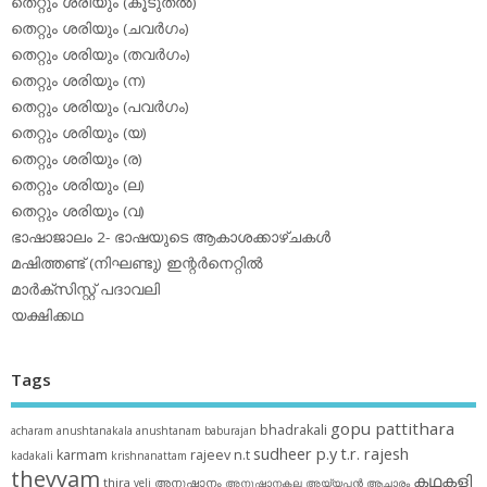
തെറ്റും ശരിയും (കൂടുതല്‍)
തെറ്റും ശരിയും (ചവര്‍ഗം)
തെറ്റും ശരിയും (തവര്‍ഗം)
തെറ്റും ശരിയും (ന)
തെറ്റും ശരിയും (പവര്‍ഗം)
തെറ്റും ശരിയും (യ)
തെറ്റും ശരിയും (ര)
തെറ്റും ശരിയും (ല)
തെറ്റും ശരിയും (വ)
ഭാഷാജാലം 2- ഭാഷയുടെ ആകാശക്കാഴ്ചകള്‍
മഷിത്തണ്ട് (നിഘണ്ടു) ഇന്റര്‍നെറ്റില്‍
മാര്‍ക്‌സിസ്റ്റ് പദാവലി
യക്ഷിക്കഥ
Tags
gopu pattithara
bhadrakali
acharam
anushtanakala
anushtanam
baburajan
sudheer p.y
t.r. rajesh
karmam
rajeev n.t
kadakali
krishnanattam
theyyam
കഥകളി
thira
അനുഷ്ഠാനം
veli
അനുഷ്ഠാനകല
അയ്യപ്പന്‍
ആചാരം