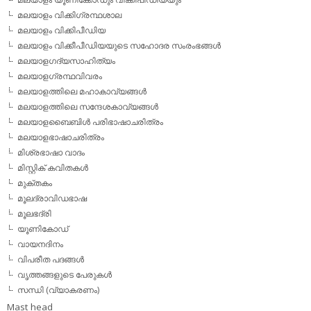
മലയാളം വിക്കിഗ്രന്ഥശാല
മലയാളം വിക്കിപീഡിയ
മലയാളം വിക്കീപീഡിയയുടെ സഹോദര സംരംഭങ്ങള്‍
മലയാളഗദ്യസാഹിത്യം
മലയാളഗ്രന്ഥവിവരം
മലയാളത്തിലെ മഹാകാവ്യങ്ങള്‍
മലയാളത്തിലെ സന്ദേശകാവ്യങ്ങള്‍
മലയാളബൈബിള്‍ പരിഭാഷാചരിത്രം
മലയാളഭാഷാചരിത്രം
മിശ്രഭാഷാ വാദം
മിസ്റ്റിക് കവിതകള്‍
മുക്തകം
മൂലദ്രാവിഡഭാഷ
മൂലഭദ്രി
യൂണികോഡ്
വായനദിനം
വിപരീത പദങ്ങള്‍
വൃത്തങ്ങളുടെ പേരുകള്‍
സന്ധി (വ്യാകരണം)
Mast head