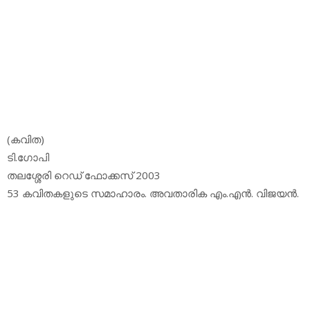
(കവിത)
ടി.ഗോപി
തലശ്ശേരി റെഡ് ഫോക്കസ് 2003
53 കവിതകളുടെ സമാഹാരം. അവതാരിക എം.എന്‍. വിജയന്‍.