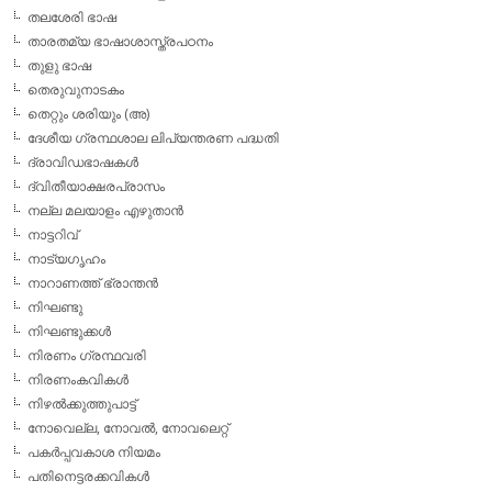
തലശേരി ഭാഷ
താരതമ്യ ഭാഷാശാസ്ത്രപഠനം
തുളു ഭാഷ
തെരുവുനാടകം
തെറ്റും ശരിയും (അ)
ദേശീയ ഗ്രന്ഥശാല ലിപ്യന്തരണ പദ്ധതി
ദ്രാവിഡഭാഷകള്‍
ദ്വിതീയാക്ഷരപ്രാസം
നല്ല മലയാളം എഴുതാന്‍
നാട്ടറിവ്
നാട്യഗൃഹം
നാറാണത്ത് ഭ്രാന്തന്‍
നിഘണ്ടു
നിഘണ്ടുക്കള്‍
നിരണം ഗ്രന്ഥവരി
നിരണംകവികള്‍
നിഴല്‍ക്കുത്തുപാട്ട്
നോവെല്ല, നോവല്‍, നോവലെറ്റ്
പകര്‍പ്പവകാശ നിയമം
പതിനെട്ടരക്കവികള്‍