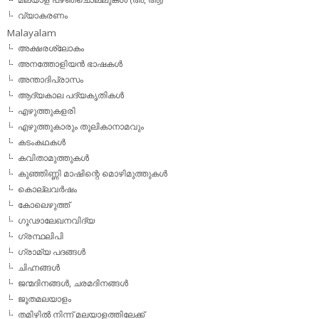
വ്യാകരണം
Malayalam
അക്ഷരശ്ലോകം
അനത്തോളിയന്‍ ഭാഷകള്‍
അന്താദിപ്രാസം
ആദ്യകാല പദ്യകൃതികള്‍
എഴുത്തുകളരി
എഴുത്തുകാരും തൂലികാനാമവും
കടംകഥകള്‍
കവിതാമുത്തുകള്‍
കുഞ്ഞിണ്ണി മാഷിന്റെ മൊഴിമുത്തുകള്‍
കൊല്ലവര്‍ഷം
കോലെഴുത്ത്
ഗൂഢാലേഖനവിദ്യ
ഗ്രന്ഥലിപി
ഗ്രാമ്യ പദങ്ങള്‍
ചിഹ്നങ്ങള്‍
ജന്മദിനങ്ങള്‍, ചരമദിനങ്ങള്‍
ജൂതമലയാളം
തമിഴില്‍ നിന്ന് മലയാളത്തിലേക്ക്