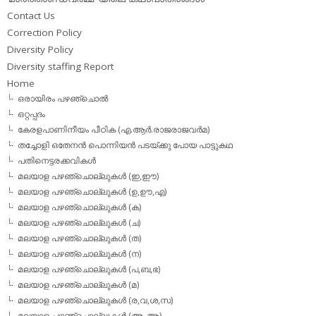
Contact Us
Correction Policy
Diversity Policy
Diversity staffing Report
Home
ഒരായിരം പഴഞ്ചൊല്‍
ഒറ്റപ്പദം
കേരളപാണിനീയം പീഠിക (എ.ആര്‍.രാജരാജവര്‍മ)
തച്ചോളി ഒതേനൻ പൊന്നിയൻ പടയ്‌ക്കു പോയ പാട്ടുകഥ
പതിനെട്ടരക്കവികള്‍
മലയാള പഴഞ്ചൊല്ലുകള്‍ (ഇ,ഈ)
മലയാള പഴഞ്ചൊല്ലുകള്‍ (ഉ,ഊ,എ)
മലയാള പഴഞ്ചൊല്ലുകള്‍ (ക)
മലയാള പഴഞ്ചൊല്ലുകള്‍ (ച)
മലയാള പഴഞ്ചൊല്ലുകള്‍ (ത)
മലയാള പഴഞ്ചൊല്ലുകള്‍ (ന)
മലയാള പഴഞ്ചൊല്ലുകള്‍ (പ,ബ,ഭ)
മലയാള പഴഞ്ചൊല്ലുകള്‍ (മ)
മലയാള പഴഞ്ചൊല്ലുകള്‍ (ര,വ,ശ,സ)
മലയാള പഴഞ്ചൊല്ലുകൾ (അ, ആ)