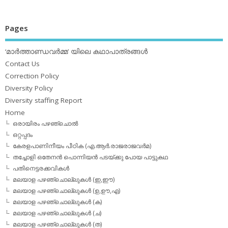
Pages
‘മാര്‍ത്താണ്ഡവര്‍മ്മ’ യിലെ കഥാപാത്രങ്ങള്‍
Contact Us
Correction Policy
Diversity Policy
Diversity staffing Report
Home
ഒരായിരം പഴഞ്ചൊല്‍
ഒറ്റപ്പദം
കേരളപാണിനീയം പീഠിക (എ.ആര്‍.രാജരാജവര്‍മ)
തച്ചോളി ഒതേനൻ പൊന്നിയൻ പടയ്‌ക്കു പോയ പാട്ടുകഥ
പതിനെട്ടരക്കവികള്‍
മലയാള പഴഞ്ചൊല്ലുകള്‍ (ഇ,ഈ)
മലയാള പഴഞ്ചൊല്ലുകള്‍ (ഉ,ഊ,എ)
മലയാള പഴഞ്ചൊല്ലുകള്‍ (ക)
മലയാള പഴഞ്ചൊല്ലുകള്‍ (ച)
മലയാള പഴഞ്ചൊല്ലുകള്‍ (ത)