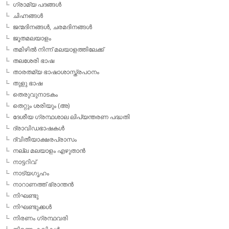
ഗ്രാമ്യ പദങ്ങള്‍
ചിഹ്നങ്ങള്‍
ജന്മദിനങ്ങള്‍, ചരമദിനങ്ങള്‍
ജൂതമലയാളം
തമിഴില്‍ നിന്ന് മലയാളത്തിലേക്ക്
തലശേരി ഭാഷ
താരതമ്യ ഭാഷാശാസ്ത്രപഠനം
തുളു ഭാഷ
തെരുവുനാടകം
തെറ്റും ശരിയും (അ)
ദേശീയ ഗ്രന്ഥശാല ലിപ്യന്തരണ പദ്ധതി
ദ്രാവിഡഭാഷകള്‍
ദ്വിതീയാക്ഷരപ്രാസം
നല്ല മലയാളം എഴുതാന്‍
നാട്ടറിവ്
നാട്യഗൃഹം
നാറാണത്ത് ഭ്രാന്തന്‍
നിഘണ്ടു
നിഘണ്ടുക്കള്‍
നിരണം ഗ്രന്ഥവരി