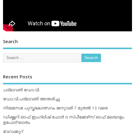
Search
Recent Posts
പദ്മാവതി ഡോ.വി.
ഡോ.വി.പദ്മാവതി അന്തരിച്ചു
നിയമസഭ പുസ്തകോത്സവം ജനുവരി 7 മുതല്‍ 13 വരെ
ഡിക്ഷ്ണറി ഓഫ് ഇംഗ്ലിഷ് ഫോര്‍ ദ സ്പീക്കേഴ്‌സ് ഓഫ് മലയാളം
ഉപോദ്ഘാതം
വേറാക്കൂറ്