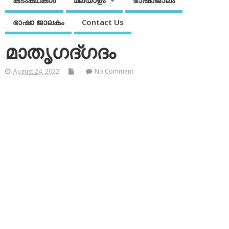
കടംകഥകള്‍
മലയാളം
ഭാഷാജാലം
ഭാഷാ ജാലകം
Contact Us
മാതൃഗദ്ഗദം
August 24, 2022
No Comment