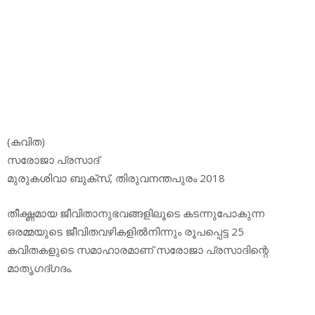
(കവിത)
സരോജാ പ്രസാദ്
മുരുകശിവാ ബുക്‌സ്, തിരുവനന്തപുരം 2018
തീക്ഷ്ണമായ ജീവിതാനുഭവങ്ങളിലൂടെ കടന്നുപോകുന്ന
ഒരമ്മയുടെ ജീവിതവഴികളില്‍നിന്നും രൂപപ്പെട്ട 25
കവിതകളുടെ സമാഹാരമാണ് സരോജാ പ്രസാദിന്റെ
മാതൃഗദ്ഗദം.