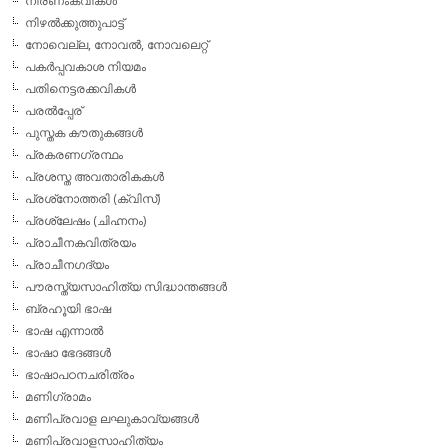
നിരണംകവികള്‍
നിഴല്‍ക്കുത്തുപാട്ട്
നോവെല്ല, നോവല്‍, നോവലെറ്റ്
പകര്‍പ്പവകാശ നിയമം
പതിനെട്ടരക്കവികള്‍
പരല്‍പ്പേര്
പുസ്തക കൗതുകങ്ങള്‍
പ്രകരണഗ്രന്ഥം
പ്രശസ്ത അവതാരികകള്‍
പ്രശ്‌നോത്തരി (ക്വിസ്)
പ്രശ്ലേഷം (ചിഹ്നനം)
പ്രാചീനകവിത്രയം
പ്രാചീനഗദ്യം
പൗരസ്ത്യസാഹിത്യ സിദ്ധാന്തങ്ങള്‍
ബ്രഹൂയി ഭാഷ
ഭാഷ എന്നാല്‍
ഭാഷാ ഭേദങ്ങള്‍
ഭാഷാപഠനചരിത്രം
മണിഗ്രാമം
മണിപ്രവാള ലഘുകാവ്യങ്ങള്‍
മണിപ്രവാളസാഹിത്യം