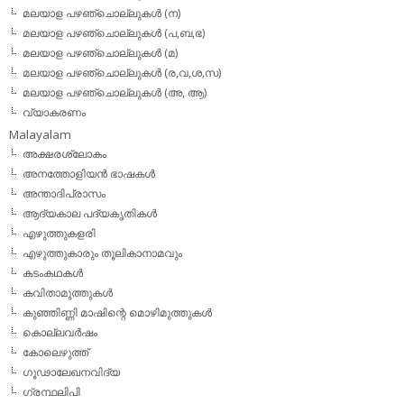
മലയാള പഴഞ്ചൊല്ലുകള്‍ (ന)
മലയാള പഴഞ്ചൊല്ലുകള്‍ (പ,ബ,ഭ)
മലയാള പഴഞ്ചൊല്ലുകള്‍ (മ)
മലയാള പഴഞ്ചൊല്ലുകള്‍ (ര,വ,ശ,സ)
മലയാള പഴഞ്ചൊല്ലുകൾ (അ, ആ)
വ്യാകരണം
Malayalam
അക്ഷരശ്ലോകം
അനത്തോളിയന്‍ ഭാഷകള്‍
അന്താദിപ്രാസം
ആദ്യകാല പദ്യകൃതികള്‍
എഴുത്തുകളരി
എഴുത്തുകാരും തൂലികാനാമവും
കടംകഥകള്‍
കവിതാമുത്തുകള്‍
കുഞ്ഞിണ്ണി മാഷിന്റെ മൊഴിമുത്തുകള്‍
കൊല്ലവര്‍ഷം
കോലെഴുത്ത്
ഗൂഢാലേഖനവിദ്യ
ഗ്രന്ഥലിപി