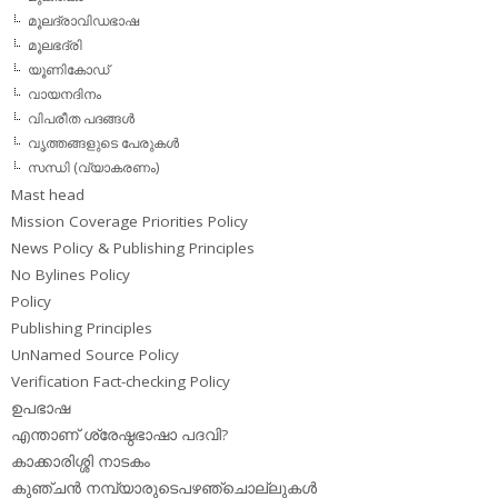
മൂലദ്രാവിഡഭാഷ
മൂലഭദ്രി
യൂണികോഡ്
വായനദിനം
വിപരീത പദങ്ങള്‍
വൃത്തങ്ങളുടെ പേരുകള്‍
സന്ധി (വ്യാകരണം)
Mast head
Mission Coverage Priorities Policy
News Policy & Publishing Principles
No Bylines Policy
Policy
Publishing Principles
UnNamed Source Policy
Verification Fact-checking Policy
ഉപഭാഷ
എന്താണ് ശ്രേഷ്ഠഭാഷാ പദവി?
കാക്കാരിശ്ശി നാടകം
കുഞ്ചന്‍ നമ്പ്യാരുടെപഴഞ്ചൊല്ലുകള്‍