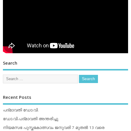
Search
Recent Posts
പദ്മാവതി ഡോ.വി.
ഡോ.വി.പദ്മാവതി അന്തരിച്ചു
നിയമസഭ പുസ്തകോത്സവം ജനുവരി 7 മുതല്‍ 13 വരെ