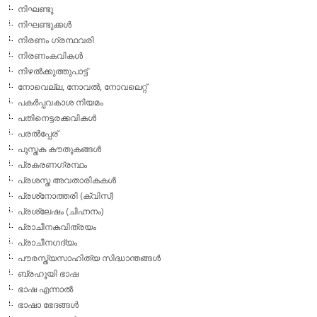
നിഘണ്ടു
നിഘണ്ടുക്കള്‍
നിരണം ഗ്രന്ഥവരി
നിരണംകവികള്‍
നിഴല്‍ക്കുത്തുപാട്ട്
നോവെല്ല, നോവല്‍, നോവലെറ്റ്
പകര്‍പ്പവകാശ നിയമം
പതിനെട്ടരക്കവികള്‍
പരല്‍പ്പേര്
പുസ്തക കൗതുകങ്ങള്‍
പ്രകരണഗ്രന്ഥം
പ്രശസ്ത അവതാരികകള്‍
പ്രശ്‌നോത്തരി (ക്വിസ്)
പ്രശ്ലേഷം (ചിഹ്നനം)
പ്രാചീനകവിത്രയം
പ്രാചീനഗദ്യം
പൗരസ്ത്യസാഹിത്യ സിദ്ധാന്തങ്ങള്‍
ബ്രഹൂയി ഭാഷ
ഭാഷ എന്നാല്‍
ഭാഷാ ഭേദങ്ങള്‍