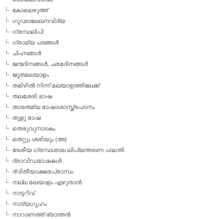
കോലെഴുത്ത്
ഗൂഢാലേഖനവിദ്യ
ഗ്രന്ഥലിപി
ഗ്രാമ്യ പദങ്ങള്‍
ചിഹ്നങ്ങള്‍
ജന്മദിനങ്ങള്‍, ചരമദിനങ്ങള്‍
ജൂതമലയാളം
തമിഴില്‍ നിന്ന് മലയാളത്തിലേക്ക്
തലശേരി ഭാഷ
താരതമ്യ ഭാഷാശാസ്ത്രപഠനം
തുളു ഭാഷ
തെരുവുനാടകം
തെറ്റും ശരിയും (അ)
ദേശീയ ഗ്രന്ഥശാല ലിപ്യന്തരണ പദ്ധതി
ദ്രാവിഡഭാഷകള്‍
ദ്വിതീയാക്ഷരപ്രാസം
നല്ല മലയാളം എഴുതാന്‍
നാട്ടറിവ്
നാട്യഗൃഹം
നാറാണത്ത് ഭ്രാന്തന്‍