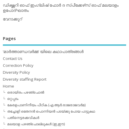
ഡിക്ഷ്ണറി ഓഫ് ഇംഗ്ലിഷ് ഫോര്‍ ദ സ്പീക്കേഴ്‌സ് ഓഫ് മലയാളം
ഉപോദ്ഘാതം
വേറാക്കൂറ്
Pages
‘മാര്‍ത്താണ്ഡവര്‍മ്മ’ യിലെ കഥാപാത്രങ്ങള്‍
Contact Us
Correction Policy
Diversity Policy
Diversity staffing Report
Home
ഒരായിരം പഴഞ്ചൊല്‍
ഒറ്റപ്പദം
കേരളപാണിനീയം പീഠിക (എ.ആര്‍.രാജരാജവര്‍മ)
തച്ചോളി ഒതേനൻ പൊന്നിയൻ പടയ്‌ക്കു പോയ പാട്ടുകഥ
പതിനെട്ടരക്കവികള്‍
മലയാള പഴഞ്ചൊല്ലുകള്‍ (ഇ,ഈ)