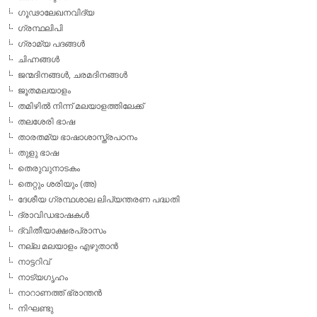
ഗൂഢാലേഖനവിദ്യ
ഗ്രന്ഥലിപി
ഗ്രാമ്യ പദങ്ങള്‍
ചിഹ്നങ്ങള്‍
ജന്മദിനങ്ങള്‍, ചരമദിനങ്ങള്‍
ജൂതമലയാളം
തമിഴില്‍ നിന്ന് മലയാളത്തിലേക്ക്
തലശേരി ഭാഷ
താരതമ്യ ഭാഷാശാസ്ത്രപഠനം
തുളു ഭാഷ
തെരുവുനാടകം
തെറ്റും ശരിയും (അ)
ദേശീയ ഗ്രന്ഥശാല ലിപ്യന്തരണ പദ്ധതി
ദ്രാവിഡഭാഷകള്‍
ദ്വിതീയാക്ഷരപ്രാസം
നല്ല മലയാളം എഴുതാന്‍
നാട്ടറിവ്
നാട്യഗൃഹം
നാറാണത്ത് ഭ്രാന്തന്‍
നിഘണ്ടു