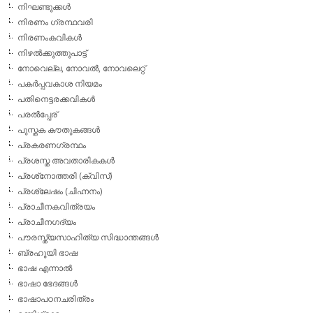
നിഘണ്ടുക്കള്‍
നിരണം ഗ്രന്ഥവരി
നിരണംകവികള്‍
നിഴല്‍ക്കുത്തുപാട്ട്
നോവെല്ല, നോവല്‍, നോവലെറ്റ്
പകര്‍പ്പവകാശ നിയമം
പതിനെട്ടരക്കവികള്‍
പരല്‍പ്പേര്
പുസ്തക കൗതുകങ്ങള്‍
പ്രകരണഗ്രന്ഥം
പ്രശസ്ത അവതാരികകള്‍
പ്രശ്‌നോത്തരി (ക്വിസ്)
പ്രശ്ലേഷം (ചിഹ്നനം)
പ്രാചീനകവിത്രയം
പ്രാചീനഗദ്യം
പൗരസ്ത്യസാഹിത്യ സിദ്ധാന്തങ്ങള്‍
ബ്രഹൂയി ഭാഷ
ഭാഷ എന്നാല്‍
ഭാഷാ ഭേദങ്ങള്‍
ഭാഷാപഠനചരിത്രം