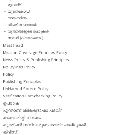
മൂലഭദ്രി
യൂണികോഡ്
വായനദിനം
വിപരീത പദങ്ങള്‍
വൃത്തങ്ങളുടെ പേരുകള്‍
സന്ധി (വ്യാകരണം)
Mast head
Mission Coverage Priorities Policy
News Policy & Publishing Principles
No Bylines Policy
Policy
Publishing Principles
UnNamed Source Policy
Verification Fact-checking Policy
ഉപഭാഷ
എന്താണ് ശ്രേഷ്ഠഭാഷാ പദവി?
കാക്കാരിശ്ശി നാടകം
കുഞ്ചന്‍ നമ്പ്യാരുടെപഴഞ്ചൊല്ലുകള്‍
ക്വിസ്