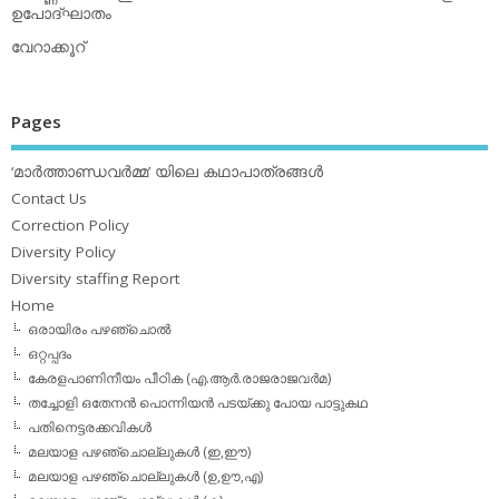
ഉപോദ്ഘാതം
വേറാക്കൂറ്
Pages
‘മാര്‍ത്താണ്ഡവര്‍മ്മ’ യിലെ കഥാപാത്രങ്ങള്‍
Contact Us
Correction Policy
Diversity Policy
Diversity staffing Report
Home
ഒരായിരം പഴഞ്ചൊല്‍
ഒറ്റപ്പദം
കേരളപാണിനീയം പീഠിക (എ.ആര്‍.രാജരാജവര്‍മ)
തച്ചോളി ഒതേനൻ പൊന്നിയൻ പടയ്‌ക്കു പോയ പാട്ടുകഥ
പതിനെട്ടരക്കവികള്‍
മലയാള പഴഞ്ചൊല്ലുകള്‍ (ഇ,ഈ)
മലയാള പഴഞ്ചൊല്ലുകള്‍ (ഉ,ഊ,എ)