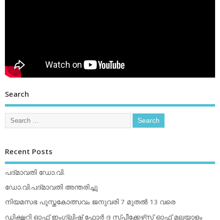
Search
Recent Posts
പദ്മാവതി ഡോ.വി.
ഡോ.വി.പദ്മാവതി അന്തരിച്ചു
നിയമസഭ പുസ്തകോത്സവം ജനുവരി 7 മുതല്‍ 13 വരെ
ഡിക്ഷ്ണറി ഓഫ് ഇംഗ്ലിഷ് ഫോര്‍ ദ സ്പീക്കേഴ്‌സ് ഓഫ് മലയാളം