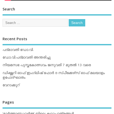
Search
Recent Posts
പദ്മാവതി ഡോ.വി.
ഡോ.വി.പദ്മാവതി അന്തരിച്ചു
നിയമസഭ പുസ്തകോത്സവം ജനുവരി 7 മുതല്‍ 13 വരെ
ഡിക്ഷ്ണറി ഓഫ് ഇംഗ്ലിഷ് ഫോര്‍ ദ സ്പീക്കേഴ്‌സ് ഓഫ് മലയാളം
ഉപോദ്ഘാതം
വേറാക്കൂറ്
Pages
‘മാര്‍ത്താണ്ഡവര്‍മ്മ’ യിലെ കഥാപാത്രങ്ങള്‍