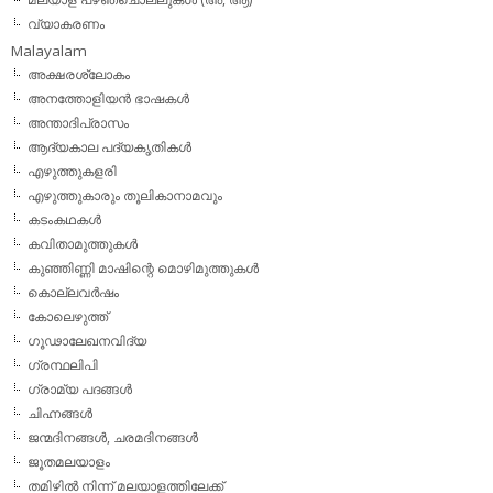
വ്യാകരണം
Malayalam
അക്ഷരശ്ലോകം
അനത്തോളിയന്‍ ഭാഷകള്‍
അന്താദിപ്രാസം
ആദ്യകാല പദ്യകൃതികള്‍
എഴുത്തുകളരി
എഴുത്തുകാരും തൂലികാനാമവും
കടംകഥകള്‍
കവിതാമുത്തുകള്‍
കുഞ്ഞിണ്ണി മാഷിന്റെ മൊഴിമുത്തുകള്‍
കൊല്ലവര്‍ഷം
കോലെഴുത്ത്
ഗൂഢാലേഖനവിദ്യ
ഗ്രന്ഥലിപി
ഗ്രാമ്യ പദങ്ങള്‍
ചിഹ്നങ്ങള്‍
ജന്മദിനങ്ങള്‍, ചരമദിനങ്ങള്‍
ജൂതമലയാളം
തമിഴില്‍ നിന്ന് മലയാളത്തിലേക്ക്