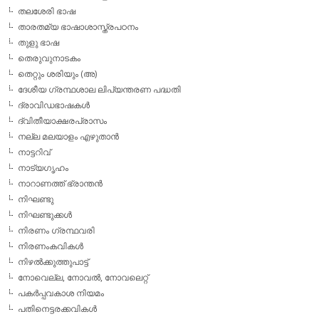
തലശേരി ഭാഷ
താരതമ്യ ഭാഷാശാസ്ത്രപഠനം
തുളു ഭാഷ
തെരുവുനാടകം
തെറ്റും ശരിയും (അ)
ദേശീയ ഗ്രന്ഥശാല ലിപ്യന്തരണ പദ്ധതി
ദ്രാവിഡഭാഷകള്‍
ദ്വിതീയാക്ഷരപ്രാസം
നല്ല മലയാളം എഴുതാന്‍
നാട്ടറിവ്
നാട്യഗൃഹം
നാറാണത്ത് ഭ്രാന്തന്‍
നിഘണ്ടു
നിഘണ്ടുക്കള്‍
നിരണം ഗ്രന്ഥവരി
നിരണംകവികള്‍
നിഴല്‍ക്കുത്തുപാട്ട്
നോവെല്ല, നോവല്‍, നോവലെറ്റ്
പകര്‍പ്പവകാശ നിയമം
പതിനെട്ടരക്കവികള്‍