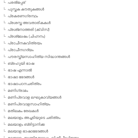
പരല്‍പ്പേര്
പുസ്തക കൗതുകങ്ങള്‍
പ്രകരണഗ്രന്ഥം
പ്രശസ്ത അവതാരികകള്‍
പ്രശ്‌നോത്തരി (ക്വിസ്)
പ്രശ്ലേഷം (ചിഹ്നനം)
പ്രാചീനകവിത്രയം
പ്രാചീനഗദ്യം
പൗരസ്ത്യസാഹിത്യ സിദ്ധാന്തങ്ങള്‍
ബ്രഹൂയി ഭാഷ
ഭാഷ എന്നാല്‍
ഭാഷാ ഭേദങ്ങള്‍
ഭാഷാപഠനചരിത്രം
മണിഗ്രാമം
മണിപ്രവാള ലഘുകാവ്യങ്ങള്‍
മണിപ്രവാളസാഹിത്യം
മതിലകം രേഖകള്‍
മലയാളം അച്ചടിയുടെ ചരിത്രം
മലയാളം ബ്രിട്ടാനിക്ക
മലയാള ഭാഷാഭേദങ്ങള്‍
മലയാളം യൂണിക്കോഡും വിക്കീപീഡിയയും