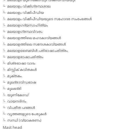
മലയാളം വിക്കിഗ്രന്ഥശാല
മലയാളം വിക്കിപീഡിയ
മലയാളം വിക്കീപീഡിയയുടെ സഹോദര സംരംഭങ്ങള്‍
മലയാളഗദ്യസാഹിത്യം
മലയാളഗ്രന്ഥവിവരം
മലയാളത്തിലെ മഹാകാവ്യങ്ങള്‍
മലയാളത്തിലെ സന്ദേശകാവ്യങ്ങള്‍
മലയാളബൈബിള്‍ പരിഭാഷാചരിത്രം
മലയാളഭാഷാചരിത്രം
മിശ്രഭാഷാ വാദം
മിസ്റ്റിക് കവിതകള്‍
മുക്തകം
മൂലദ്രാവിഡഭാഷ
മൂലഭദ്രി
യൂണികോഡ്
വായനദിനം
വിപരീത പദങ്ങള്‍
വൃത്തങ്ങളുടെ പേരുകള്‍
സന്ധി (വ്യാകരണം)
Mast head