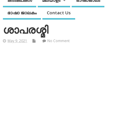
കടംകഥകള്‍
മലയാളം
ഭാഷാജാലം
ഭാഷാ ജാലകം
Contact Us
ശാപരശ്മി
May 9, 2021
No Comment