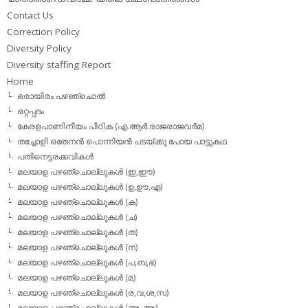
Contact Us
Correction Policy
Diversity Policy
Diversity staffing Report
Home
ഒരായിരം പഴഞ്ചൊല്‍
ഒറ്റപ്പദം
കേരളപാണിനീയം പീഠിക (എ.ആര്‍.രാജരാജവര്‍മ)
തച്ചോളി ഒതേനൻ പൊന്നിയൻ പടയ്‌ക്കു പോയ പാട്ടുകഥ
പതിനെട്ടരക്കവികള്‍
മലയാള പഴഞ്ചൊല്ലുകള്‍ (ഇ,ഈ)
മലയാള പഴഞ്ചൊല്ലുകള്‍ (ഉ,ഊ,എ)
മലയാള പഴഞ്ചൊല്ലുകള്‍ (ക)
മലയാള പഴഞ്ചൊല്ലുകള്‍ (ച)
മലയാള പഴഞ്ചൊല്ലുകള്‍ (ത)
മലയാള പഴഞ്ചൊല്ലുകള്‍ (ന)
മലയാള പഴഞ്ചൊല്ലുകള്‍ (പ,ബ,ഭ)
മലയാള പഴഞ്ചൊല്ലുകള്‍ (മ)
മലയാള പഴഞ്ചൊല്ലുകള്‍ (ര,വ,ശ,സ)
മലയാള പഴഞ്ചൊല്ലുകൾ (അ, ആ)