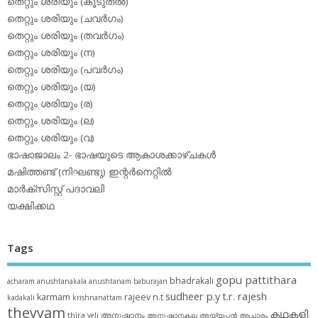
തെറ്റും ശരിയും (കൂടുതല്‍)
തെറ്റും ശരിയും (ചവര്‍ഗം)
തെറ്റും ശരിയും (തവര്‍ഗം)
തെറ്റും ശരിയും (ന)
തെറ്റും ശരിയും (പവര്‍ഗം)
തെറ്റും ശരിയും (യ)
തെറ്റും ശരിയും (ര)
തെറ്റും ശരിയും (ല)
തെറ്റും ശരിയും (വ)
ഭാഷാജാലം 2- ഭാഷയുടെ ആകാശക്കാഴ്ചകള്‍
മഷിത്തണ്ട് (നിഘണ്ടു) ഇന്റര്‍നെറ്റില്‍
മാര്‍ക്‌സിസ്റ്റ് പദാവലി
യക്ഷിക്കഥ
Tags
gopu pattithara
bhadrakali
acharam
anushtanakala
anushtanam
baburajan
sudheer p.y
t.r. rajesh
karmam
rajeev n.t
kadakali
krishnanattam
theyyam
കഥകളി
thira
അനുഷ്ഠാനം
veli
അനുഷ്ഠാനകല
അയ്യപ്പന്‍
ആചാരം