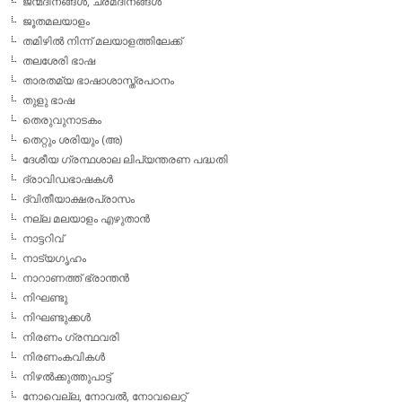
ജന്മദിനങ്ങള്‍, ചരമദിനങ്ങള്‍
ജൂതമലയാളം
തമിഴില്‍ നിന്ന് മലയാളത്തിലേക്ക്
തലശേരി ഭാഷ
താരതമ്യ ഭാഷാശാസ്ത്രപഠനം
തുളു ഭാഷ
തെരുവുനാടകം
തെറ്റും ശരിയും (അ)
ദേശീയ ഗ്രന്ഥശാല ലിപ്യന്തരണ പദ്ധതി
ദ്രാവിഡഭാഷകള്‍
ദ്വിതീയാക്ഷരപ്രാസം
നല്ല മലയാളം എഴുതാന്‍
നാട്ടറിവ്
നാട്യഗൃഹം
നാറാണത്ത് ഭ്രാന്തന്‍
നിഘണ്ടു
നിഘണ്ടുക്കള്‍
നിരണം ഗ്രന്ഥവരി
നിരണംകവികള്‍
നിഴല്‍ക്കുത്തുപാട്ട്
നോവെല്ല, നോവല്‍, നോവലെറ്റ്