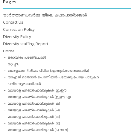
Pages
‘മാര്‍ത്താണ്ഡവര്‍മ്മ’ യിലെ കഥാപാത്രങ്ങള്‍
Contact Us
Correction Policy
Diversity Policy
Diversity staffing Report
Home
ഒരായിരം പഴഞ്ചൊല്‍
ഒറ്റപ്പദം
കേരളപാണിനീയം പീഠിക (എ.ആര്‍.രാജരാജവര്‍മ)
തച്ചോളി ഒതേനൻ പൊന്നിയൻ പടയ്‌ക്കു പോയ പാട്ടുകഥ
പതിനെട്ടരക്കവികള്‍
മലയാള പഴഞ്ചൊല്ലുകള്‍ (ഇ,ഈ)
മലയാള പഴഞ്ചൊല്ലുകള്‍ (ഉ,ഊ,എ)
മലയാള പഴഞ്ചൊല്ലുകള്‍ (ക)
മലയാള പഴഞ്ചൊല്ലുകള്‍ (ച)
മലയാള പഴഞ്ചൊല്ലുകള്‍ (ത)
മലയാള പഴഞ്ചൊല്ലുകള്‍ (ന)
മലയാള പഴഞ്ചൊല്ലുകള്‍ (പ,ബ,ഭ)