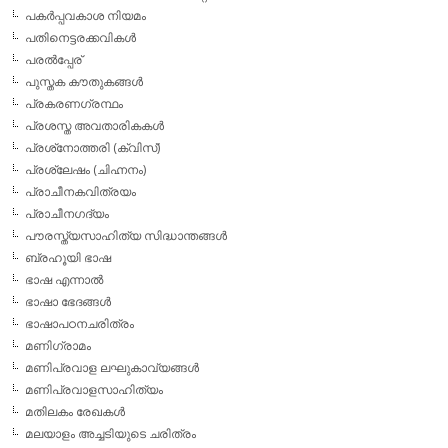
പകര്‍പ്പവകാശ നിയമം
പതിനെട്ടരക്കവികള്‍
പരല്‍പ്പേര്
പുസ്തക കൗതുകങ്ങള്‍
പ്രകരണഗ്രന്ഥം
പ്രശസ്ത അവതാരികകള്‍
പ്രശ്‌നോത്തരി (ക്വിസ്)
പ്രശ്ലേഷം (ചിഹ്നനം)
പ്രാചീനകവിത്രയം
പ്രാചീനഗദ്യം
പൗരസ്ത്യസാഹിത്യ സിദ്ധാന്തങ്ങള്‍
ബ്രഹൂയി ഭാഷ
ഭാഷ എന്നാല്‍
ഭാഷാ ഭേദങ്ങള്‍
ഭാഷാപഠനചരിത്രം
മണിഗ്രാമം
മണിപ്രവാള ലഘുകാവ്യങ്ങള്‍
മണിപ്രവാളസാഹിത്യം
മതിലകം രേഖകള്‍
മലയാളം അച്ചടിയുടെ ചരിത്രം