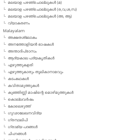
മലയാള പഴഞ്ചൊല്ലുകള്‍ (മ)
മലയാള പഴഞ്ചൊല്ലുകള്‍ (ര,വ,ശ,സ)
മലയാള പഴഞ്ചൊല്ലുകൾ (അ, ആ)
വ്യാകരണം
Malayalam
അക്ഷരശ്ലോകം
അനത്തോളിയന്‍ ഭാഷകള്‍
അന്താദിപ്രാസം
ആദ്യകാല പദ്യകൃതികള്‍
എഴുത്തുകളരി
എഴുത്തുകാരും തൂലികാനാമവും
കടംകഥകള്‍
കവിതാമുത്തുകള്‍
കുഞ്ഞിണ്ണി മാഷിന്റെ മൊഴിമുത്തുകള്‍
കൊല്ലവര്‍ഷം
കോലെഴുത്ത്
ഗൂഢാലേഖനവിദ്യ
ഗ്രന്ഥലിപി
ഗ്രാമ്യ പദങ്ങള്‍
ചിഹ്നങ്ങള്‍