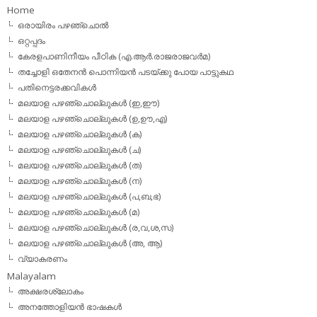
Home
ഒരായിരം പഴഞ്ചൊല്‍
ഒറ്റപ്പദം
കേരളപാണിനീയം പീഠിക (എ.ആര്‍.രാജരാജവര്‍മ)
തച്ചോളി ഒതേനൻ പൊന്നിയൻ പടയ്‌ക്കു പോയ പാട്ടുകഥ
പതിനെട്ടരക്കവികള്‍
മലയാള പഴഞ്ചൊല്ലുകള്‍ (ഇ,ഈ)
മലയാള പഴഞ്ചൊല്ലുകള്‍ (ഉ,ഊ,എ)
മലയാള പഴഞ്ചൊല്ലുകള്‍ (ക)
മലയാള പഴഞ്ചൊല്ലുകള്‍ (ച)
മലയാള പഴഞ്ചൊല്ലുകള്‍ (ത)
മലയാള പഴഞ്ചൊല്ലുകള്‍ (ന)
മലയാള പഴഞ്ചൊല്ലുകള്‍ (പ,ബ,ഭ)
മലയാള പഴഞ്ചൊല്ലുകള്‍ (മ)
മലയാള പഴഞ്ചൊല്ലുകള്‍ (ര,വ,ശ,സ)
മലയാള പഴഞ്ചൊല്ലുകൾ (അ, ആ)
വ്യാകരണം
Malayalam
അക്ഷരശ്ലോകം
അനത്തോളിയന്‍ ഭാഷകള്‍