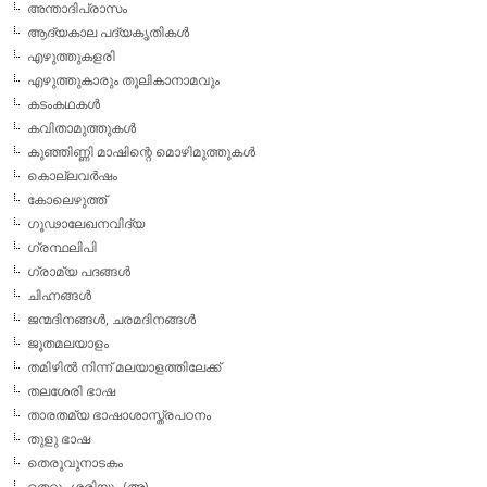
അന്താദിപ്രാസം
ആദ്യകാല പദ്യകൃതികള്‍
എഴുത്തുകളരി
എഴുത്തുകാരും തൂലികാനാമവും
കടംകഥകള്‍
കവിതാമുത്തുകള്‍
കുഞ്ഞിണ്ണി മാഷിന്റെ മൊഴിമുത്തുകള്‍
കൊല്ലവര്‍ഷം
കോലെഴുത്ത്
ഗൂഢാലേഖനവിദ്യ
ഗ്രന്ഥലിപി
ഗ്രാമ്യ പദങ്ങള്‍
ചിഹ്നങ്ങള്‍
ജന്മദിനങ്ങള്‍, ചരമദിനങ്ങള്‍
ജൂതമലയാളം
തമിഴില്‍ നിന്ന് മലയാളത്തിലേക്ക്
തലശേരി ഭാഷ
താരതമ്യ ഭാഷാശാസ്ത്രപഠനം
തുളു ഭാഷ
തെരുവുനാടകം
തെറ്റും ശരിയും (അ)