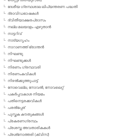
ദേശീയ ഗ്രന്ഥശാല ലിപ്യന്തരണ പദ്ധതി
ദ്രാവിഡഭാഷകള്‍
ദ്വിതീയാക്ഷരപ്രാസം
നല്ല മലയാളം എഴുതാന്‍
നാട്ടറിവ്
നാട്യഗൃഹം
നാറാണത്ത് ഭ്രാന്തന്‍
നിഘണ്ടു
നിഘണ്ടുക്കള്‍
നിരണം ഗ്രന്ഥവരി
നിരണംകവികള്‍
നിഴല്‍ക്കുത്തുപാട്ട്
നോവെല്ല, നോവല്‍, നോവലെറ്റ്
പകര്‍പ്പവകാശ നിയമം
പതിനെട്ടരക്കവികള്‍
പരല്‍പ്പേര്
പുസ്തക കൗതുകങ്ങള്‍
പ്രകരണഗ്രന്ഥം
പ്രശസ്ത അവതാരികകള്‍
പ്രശ്‌നോത്തരി (ക്വിസ്)