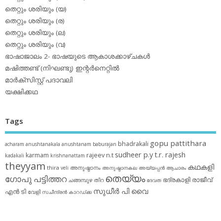
തെറ്റും ശരിയും (യ)
തെറ്റും ശരിയും (ര)
തെറ്റും ശരിയും (ല)
തെറ്റും ശരിയും (വ)
ഭാഷാജാലം 2- ഭാഷയുടെ ആകാശക്കാഴ്ചകള്‍
മഷിത്തണ്ട് (നിഘണ്ടു) ഇന്റര്‍നെറ്റില്‍
മാര്‍ക്‌സിസ്റ്റ് പദാവലി
യക്ഷിക്കഥ
Tags
gopu pattithara
bhadrakali
acharam
anushtanakala
anushtanam
baburajan
sudheer p.y
t.r. rajesh
karmam
rajeev n.t
kadakali
krishnanattam
theyyam
കഥകളി
thira
അനുഷ്ഠാനം
veli
അനുഷ്ഠാനകല
അയ്യപ്പന്‍
ആചാരം
തെയ്യം
ഗോപു പട്ടിത്തറ
ഭദ്രകാളി
രാജീവ്
ചങ്ങമ്പുഴ
തിറ
ദേവത
സുധീര്‍ പി വൈ
എൻ ടി
വേളി
സചീന്ദ്രന്‍ കാറഡ്ക്ക