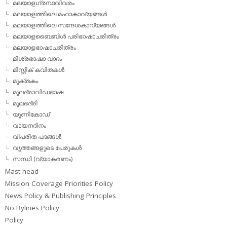
മലയാളഗ്രന്ഥവിവരം
മലയാളത്തിലെ മഹാകാവ്യങ്ങള്‍
മലയാളത്തിലെ സന്ദേശകാവ്യങ്ങള്‍
മലയാളബൈബിള്‍ പരിഭാഷാചരിത്രം
മലയാളഭാഷാചരിത്രം
മിശ്രഭാഷാ വാദം
മിസ്റ്റിക് കവിതകള്‍
മുക്തകം
മൂലദ്രാവിഡഭാഷ
മൂലഭദ്രി
യൂണികോഡ്
വായനദിനം
വിപരീത പദങ്ങള്‍
വൃത്തങ്ങളുടെ പേരുകള്‍
സന്ധി (വ്യാകരണം)
Mast head
Mission Coverage Priorities Policy
News Policy & Publishing Principles
No Bylines Policy
Policy