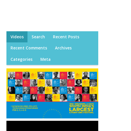
Videos
Search
Recent Posts
Recent Comments
Archives
Categories
Meta