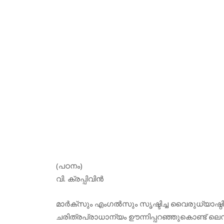
(പഠനം)
വി. ക്രപ്പിവിന്‍
മാര്‍ക്‌സും എംഗല്‍സും സൃഷ്ടിച്ച വൈരുധ്യാഷ
ചരിത്രപ്രാധാന്യം ഊന്നിപ്പറഞ്ഞുകൊണ്ട് ലെനി