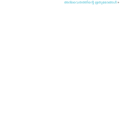
അദ്വൈതത്തിന്റെ ഋതുഭേദങ്ങള്‍
»