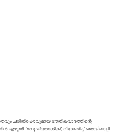
്ഠിതവും ചരിത്രപരവുമായ ഭൗതികവാദത്തിന്റെ
ന്‍ എഴുതി: ‘മനുഷ്യരാശിക്ക്, വിശേഷിച്ച് തൊഴിലാളി