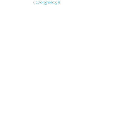
«
ഗോസ്റ്റ് റൈറ്റര്‍