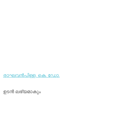
രാഘവന്‍പിള്ള. കെ. ഡോ.
ഉടന്‍ ലഭ്യമാകും