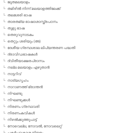
ജൂതമലയാളം
തമിഴില്‍ നിന്ന് മലയാളത്തിലേക്ക്
തലശേരി ഭാഷ
താരതമ്യ ഭാഷാശാസ്ത്രപഠനം
തുളു ഭാഷ
തെരുവുനാടകം
തെറ്റും ശരിയും (അ)
ദേശീയ ഗ്രന്ഥശാല ലിപ്യന്തരണ പദ്ധതി
ദ്രാവിഡഭാഷകള്‍
ദ്വിതീയാക്ഷരപ്രാസം
നല്ല മലയാളം എഴുതാന്‍
നാട്ടറിവ്
നാട്യഗൃഹം
നാറാണത്ത് ഭ്രാന്തന്‍
നിഘണ്ടു
നിഘണ്ടുക്കള്‍
നിരണം ഗ്രന്ഥവരി
നിരണംകവികള്‍
നിഴല്‍ക്കുത്തുപാട്ട്
നോവെല്ല, നോവല്‍, നോവലെറ്റ്
പകര്‍പ്പവകാശ നിയമം