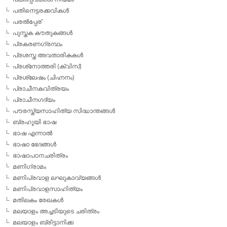
പതിനെട്ടരക്കവികള്‍
പരല്‍പ്പേര്
പുസ്തക കൗതുകങ്ങള്‍
പ്രകരണഗ്രന്ഥം
പ്രശസ്ത അവതാരികകള്‍
പ്രശ്‌നോത്തരി (ക്വിസ്)
പ്രശ്ലേഷം (ചിഹ്നനം)
പ്രാചീനകവിത്രയം
പ്രാചീനഗദ്യം
പൗരസ്ത്യസാഹിത്യ സിദ്ധാന്തങ്ങള്‍
ബ്രഹൂയി ഭാഷ
ഭാഷ എന്നാല്‍
ഭാഷാ ഭേദങ്ങള്‍
ഭാഷാപഠനചരിത്രം
മണിഗ്രാമം
മണിപ്രവാള ലഘുകാവ്യങ്ങള്‍
മണിപ്രവാളസാഹിത്യം
മതിലകം രേഖകള്‍
മലയാളം അച്ചടിയുടെ ചരിത്രം
മലയാളം ബ്രിട്ടാനിക്ക