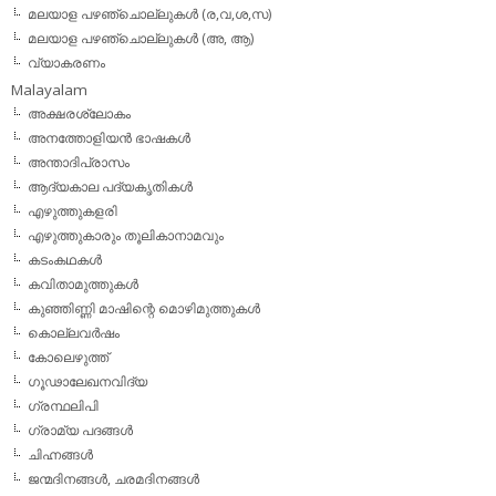
മലയാള പഴഞ്ചൊല്ലുകള്‍ (ര,വ,ശ,സ)
മലയാള പഴഞ്ചൊല്ലുകൾ (അ, ആ)
വ്യാകരണം
Malayalam
അക്ഷരശ്ലോകം
അനത്തോളിയന്‍ ഭാഷകള്‍
അന്താദിപ്രാസം
ആദ്യകാല പദ്യകൃതികള്‍
എഴുത്തുകളരി
എഴുത്തുകാരും തൂലികാനാമവും
കടംകഥകള്‍
കവിതാമുത്തുകള്‍
കുഞ്ഞിണ്ണി മാഷിന്റെ മൊഴിമുത്തുകള്‍
കൊല്ലവര്‍ഷം
കോലെഴുത്ത്
ഗൂഢാലേഖനവിദ്യ
ഗ്രന്ഥലിപി
ഗ്രാമ്യ പദങ്ങള്‍
ചിഹ്നങ്ങള്‍
ജന്മദിനങ്ങള്‍, ചരമദിനങ്ങള്‍