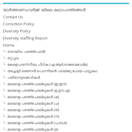
‘മാര്‍ത്താണ്ഡവര്‍മ്മ’ യിലെ കഥാപാത്രങ്ങള്‍
Contact Us
Correction Policy
Diversity Policy
Diversity staffing Report
Home
ഒരായിരം പഴഞ്ചൊല്‍
ഒറ്റപ്പദം
കേരളപാണിനീയം പീഠിക (എ.ആര്‍.രാജരാജവര്‍മ)
തച്ചോളി ഒതേനൻ പൊന്നിയൻ പടയ്‌ക്കു പോയ പാട്ടുകഥ
പതിനെട്ടരക്കവികള്‍
മലയാള പഴഞ്ചൊല്ലുകള്‍ (ഇ,ഈ)
മലയാള പഴഞ്ചൊല്ലുകള്‍ (ഉ,ഊ,എ)
മലയാള പഴഞ്ചൊല്ലുകള്‍ (ക)
മലയാള പഴഞ്ചൊല്ലുകള്‍ (ച)
മലയാള പഴഞ്ചൊല്ലുകള്‍ (ത)
മലയാള പഴഞ്ചൊല്ലുകള്‍ (ന)
മലയാള പഴഞ്ചൊല്ലുകള്‍ (പ,ബ,ഭ)
മലയാള പഴഞ്ചൊല്ലുകള്‍ (മ)