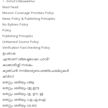
സന്ധി (വ്യാകരണം)
Mast head
Mission Coverage Priorities Policy
News Policy & Publishing Principles
No Bylines Policy
Policy
Publishing Principles
UnNamed Source Policy
Verification Fact-checking Policy
ഉപഭാഷ
എന്താണ് ശ്രേഷ്ഠഭാഷാ പദവി?
കാക്കാരിശ്ശി നാടകം
കുഞ്ചന്‍ നമ്പ്യാരുടെപഴഞ്ചൊല്ലുകള്‍
ക്വിസ്
തെറ്റും ശരിയും (ആ)
തെറ്റും ശരിയും (ഇ,ഈ)
തെറ്റും ശരിയും (ഉ, ഊ, ഋ)
തെറ്റും ശരിയും (എ,ഏ,ഐ)
തെറ്റും ശരിയും (ഒ,ഓ)