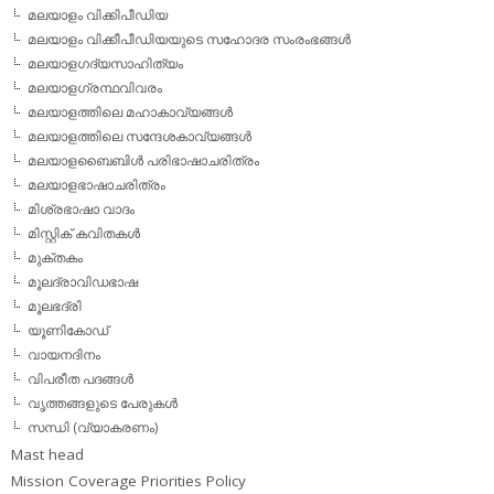
മലയാളം വിക്കിപീഡിയ
മലയാളം വിക്കീപീഡിയയുടെ സഹോദര സംരംഭങ്ങള്‍
മലയാളഗദ്യസാഹിത്യം
മലയാളഗ്രന്ഥവിവരം
മലയാളത്തിലെ മഹാകാവ്യങ്ങള്‍
മലയാളത്തിലെ സന്ദേശകാവ്യങ്ങള്‍
മലയാളബൈബിള്‍ പരിഭാഷാചരിത്രം
മലയാളഭാഷാചരിത്രം
മിശ്രഭാഷാ വാദം
മിസ്റ്റിക് കവിതകള്‍
മുക്തകം
മൂലദ്രാവിഡഭാഷ
മൂലഭദ്രി
യൂണികോഡ്
വായനദിനം
വിപരീത പദങ്ങള്‍
വൃത്തങ്ങളുടെ പേരുകള്‍
സന്ധി (വ്യാകരണം)
Mast head
Mission Coverage Priorities Policy