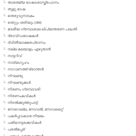
താരതമ്യ ഭാഷാശാസ്ത്രപഠനം
തുളു ഭാഷ
തെരുവുനാടകം
തെറ്റും ശരിയും (അ)
ദേശീയ ഗ്രന്ഥശാല ലിപ്യന്തരണ പദ്ധതി
ദ്രാവിഡഭാഷകള്‍
ദ്വിതീയാക്ഷരപ്രാസം
നല്ല മലയാളം എഴുതാന്‍
നാട്ടറിവ്
നാട്യഗൃഹം
നാറാണത്ത് ഭ്രാന്തന്‍
നിഘണ്ടു
നിഘണ്ടുക്കള്‍
നിരണം ഗ്രന്ഥവരി
നിരണംകവികള്‍
നിഴല്‍ക്കുത്തുപാട്ട്
നോവെല്ല, നോവല്‍, നോവലെറ്റ്
പകര്‍പ്പവകാശ നിയമം
പതിനെട്ടരക്കവികള്‍
പരല്‍പ്പേര്
പുസ്തക കൗതുകങ്ങള്‍