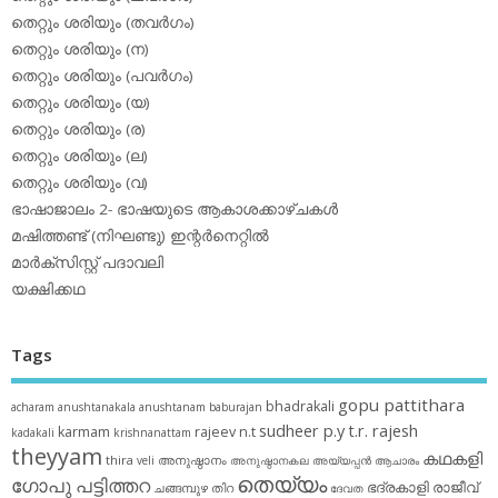
തെറ്റും ശരിയും (തവര്‍ഗം)
തെറ്റും ശരിയും (ന)
തെറ്റും ശരിയും (പവര്‍ഗം)
തെറ്റും ശരിയും (യ)
തെറ്റും ശരിയും (ര)
തെറ്റും ശരിയും (ല)
തെറ്റും ശരിയും (വ)
ഭാഷാജാലം 2- ഭാഷയുടെ ആകാശക്കാഴ്ചകള്‍
മഷിത്തണ്ട് (നിഘണ്ടു) ഇന്റര്‍നെറ്റില്‍
മാര്‍ക്‌സിസ്റ്റ് പദാവലി
യക്ഷിക്കഥ
Tags
gopu pattithara
bhadrakali
acharam
anushtanakala
anushtanam
baburajan
sudheer p.y
t.r. rajesh
karmam
rajeev n.t
kadakali
krishnanattam
theyyam
കഥകളി
thira
അനുഷ്ഠാനം
veli
അനുഷ്ഠാനകല
അയ്യപ്പന്‍
ആചാരം
തെയ്യം
ഗോപു പട്ടിത്തറ
ഭദ്രകാളി
രാജീവ്
ചങ്ങമ്പുഴ
തിറ
ദേവത