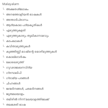
Malayalam
അക്ഷരശ്ലോകം
അനത്തോളിയന്‍ ഭാഷകള്‍
അന്താദിപ്രാസം
ആദ്യകാല പദ്യകൃതികള്‍
എഴുത്തുകളരി
എഴുത്തുകാരും തൂലികാനാമവും
കടംകഥകള്‍
കവിതാമുത്തുകള്‍
കുഞ്ഞിണ്ണി മാഷിന്റെ മൊഴിമുത്തുകള്‍
കൊല്ലവര്‍ഷം
കോലെഴുത്ത്
ഗൂഢാലേഖനവിദ്യ
ഗ്രന്ഥലിപി
ഗ്രാമ്യ പദങ്ങള്‍
ചിഹ്നങ്ങള്‍
ജന്മദിനങ്ങള്‍, ചരമദിനങ്ങള്‍
ജൂതമലയാളം
തമിഴില്‍ നിന്ന് മലയാളത്തിലേക്ക്
തലശേരി ഭാഷ