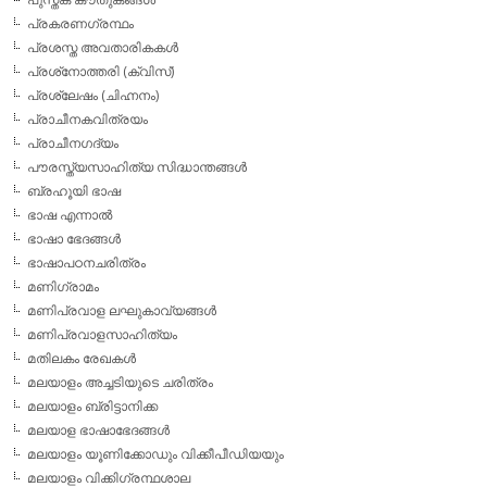
പ്രകരണഗ്രന്ഥം
പ്രശസ്ത അവതാരികകള്‍
പ്രശ്‌നോത്തരി (ക്വിസ്)
പ്രശ്ലേഷം (ചിഹ്നനം)
പ്രാചീനകവിത്രയം
പ്രാചീനഗദ്യം
പൗരസ്ത്യസാഹിത്യ സിദ്ധാന്തങ്ങള്‍
ബ്രഹൂയി ഭാഷ
ഭാഷ എന്നാല്‍
ഭാഷാ ഭേദങ്ങള്‍
ഭാഷാപഠനചരിത്രം
മണിഗ്രാമം
മണിപ്രവാള ലഘുകാവ്യങ്ങള്‍
മണിപ്രവാളസാഹിത്യം
മതിലകം രേഖകള്‍
മലയാളം അച്ചടിയുടെ ചരിത്രം
മലയാളം ബ്രിട്ടാനിക്ക
മലയാള ഭാഷാഭേദങ്ങള്‍
മലയാളം യൂണിക്കോഡും വിക്കീപീഡിയയും
മലയാളം വിക്കിഗ്രന്ഥശാല