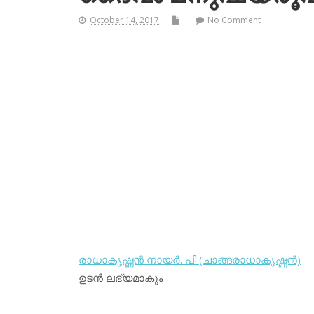
October 14, 2017
No Comment
രാധാകൃഷ്ണന്‍ നായര്‍. പി (ചാങ്ങരാധാകൃഷ്ണന്‍)
ഉടന്‍ ലഭ്യമാകും