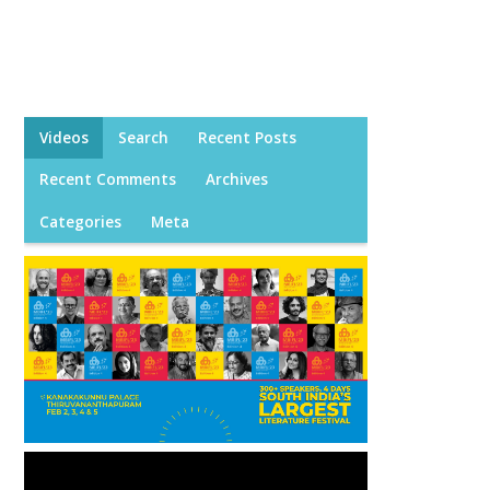
Videos
Search
Recent Posts
Recent Comments
Archives
Categories
Meta