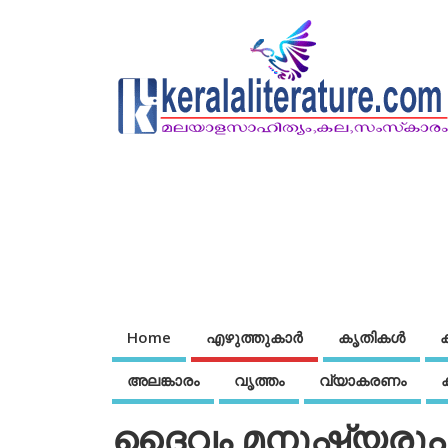
Home
എഴുത്തുകാര്‍
കൃതികൾ
അലങ്കാരം
വൃത്തം
വ്യാകരണം
ദൈവം മനുഷ്യരൂപത