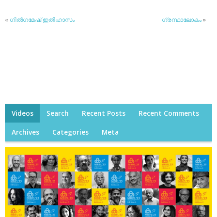
«
ഗില്‍ഗമേഷ് ഇതിഹാസം
ഗ്രന്ഥാലോകം
»
Videos
Search
Recent Posts
Recent Comments
Archives
Categories
Meta