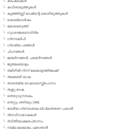
കടംകഥകള്‍
കവിതാമുത്തുകള്‍
കുഞ്ഞിണ്ണി മാഷിന്റെ മൊഴിമുത്തുകള്‍
കൊല്ലവര്‍ഷം
കോലെഴുത്ത്
ഗൂഢാലേഖനവിദ്യ
ഗ്രന്ഥലിപി
ഗ്രാമ്യ പദങ്ങള്‍
ചിഹ്നങ്ങള്‍
ജന്മദിനങ്ങള്‍, ചരമദിനങ്ങള്‍
ജൂതമലയാളം
തമിഴില്‍ നിന്ന് മലയാളത്തിലേക്ക്
തലശേരി ഭാഷ
താരതമ്യ ഭാഷാശാസ്ത്രപഠനം
തുളു ഭാഷ
തെരുവുനാടകം
തെറ്റും ശരിയും (അ)
ദേശീയ ഗ്രന്ഥശാല ലിപ്യന്തരണ പദ്ധതി
ദ്രാവിഡഭാഷകള്‍
ദ്വിതീയാക്ഷരപ്രാസം
നല്ല മലയാളം എഴുതാന്‍