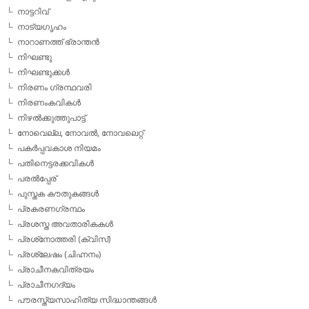
നാട്ടറിവ്
നാട്യഗൃഹം
നാറാണത്ത് ഭ്രാന്തന്‍
നിഘണ്ടു
നിഘണ്ടുക്കള്‍
നിരണം ഗ്രന്ഥവരി
നിരണംകവികള്‍
നിഴല്‍ക്കുത്തുപാട്ട്
നോവെല്ല, നോവല്‍, നോവലെറ്റ്
പകര്‍പ്പവകാശ നിയമം
പതിനെട്ടരക്കവികള്‍
പരല്‍പ്പേര്
പുസ്തക കൗതുകങ്ങള്‍
പ്രകരണഗ്രന്ഥം
പ്രശസ്ത അവതാരികകള്‍
പ്രശ്‌നോത്തരി (ക്വിസ്)
പ്രശ്ലേഷം (ചിഹ്നനം)
പ്രാചീനകവിത്രയം
പ്രാചീനഗദ്യം
പൗരസ്ത്യസാഹിത്യ സിദ്ധാന്തങ്ങള്‍