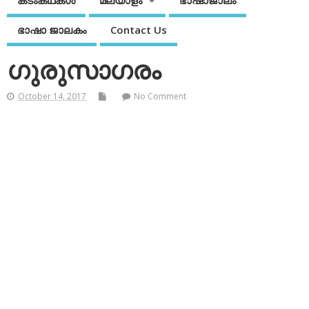
കടംകഥകള്‍
മലയാളം
ഭാഷാജാലം
ഭാഷാ ജാലകം
Contact Us
ഗുരുസാഗരം
October 14, 2017
No Comment