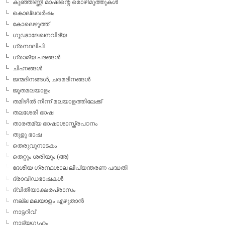
കുഞ്ഞിണ്ണി മാഷിന്റെ മൊഴിമുത്തുകള്‍
കൊല്ലവര്‍ഷം
കോലെഴുത്ത്
ഗൂഢാലേഖനവിദ്യ
ഗ്രന്ഥലിപി
ഗ്രാമ്യ പദങ്ങള്‍
ചിഹ്നങ്ങള്‍
ജന്മദിനങ്ങള്‍, ചരമദിനങ്ങള്‍
ജൂതമലയാളം
തമിഴില്‍ നിന്ന് മലയാളത്തിലേക്ക്
തലശേരി ഭാഷ
താരതമ്യ ഭാഷാശാസ്ത്രപഠനം
തുളു ഭാഷ
തെരുവുനാടകം
തെറ്റും ശരിയും (അ)
ദേശീയ ഗ്രന്ഥശാല ലിപ്യന്തരണ പദ്ധതി
ദ്രാവിഡഭാഷകള്‍
ദ്വിതീയാക്ഷരപ്രാസം
നല്ല മലയാളം എഴുതാന്‍
നാട്ടറിവ്
നാട്യഗൃഹം