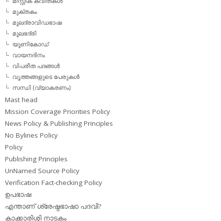
മിസ്റ്റിക് കവിതകള്‍
മുക്തകം
മൂലദ്രാവിഡഭാഷ
മൂലഭദ്രി
യൂണികോഡ്
വായനദിനം
വിപരീത പദങ്ങള്‍
വൃത്തങ്ങളുടെ പേരുകള്‍
സന്ധി (വ്യാകരണം)
Mast head
Mission Coverage Priorities Policy
News Policy & Publishing Principles
No Bylines Policy
Policy
Publishing Principles
UnNamed Source Policy
Verification Fact-checking Policy
ഉപഭാഷ
എന്താണ് ശ്രേഷ്ഠഭാഷാ പദവി?
കാക്കാരിശ്ശി നാടകം