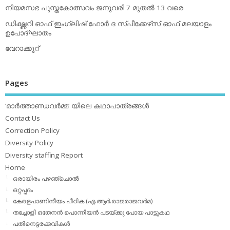
നിയമസഭ പുസ്തകോത്സവം ജനുവരി 7 മുതല്‍ 13 വരെ
ഡിക്ഷ്ണറി ഓഫ് ഇംഗ്ലിഷ് ഫോര്‍ ദ സ്പീക്കേഴ്‌സ് ഓഫ് മലയാളം
ഉപോദ്ഘാതം
വേറാക്കൂറ്
Pages
‘മാര്‍ത്താണ്ഡവര്‍മ്മ’ യിലെ കഥാപാത്രങ്ങള്‍
Contact Us
Correction Policy
Diversity Policy
Diversity staffing Report
Home
ഒരായിരം പഴഞ്ചൊല്‍
ഒറ്റപ്പദം
കേരളപാണിനീയം പീഠിക (എ.ആര്‍.രാജരാജവര്‍മ)
തച്ചോളി ഒതേനൻ പൊന്നിയൻ പടയ്‌ക്കു പോയ പാട്ടുകഥ
പതിനെട്ടരക്കവികള്‍