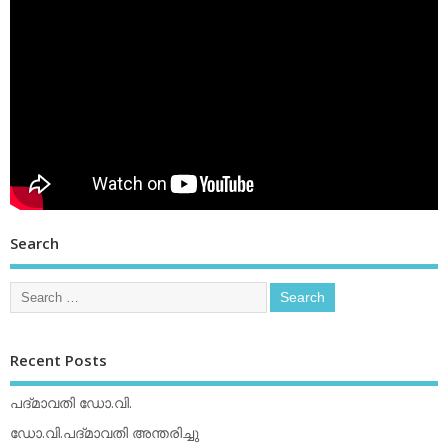
Search
Recent Posts
പദ്മാവതി ഡോ.വി.
ഡോ.വി.പദ്മാവതി അന്തരിച്ചു