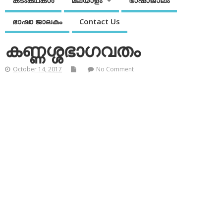
കടംകഥകള്‍
മലയാളം
ഭാഷാജാലം
ഭാഷാ ജാലകം
Contact Us
കണ്ണശ്ശഭാഗവതം
October 14, 2017
No Comment