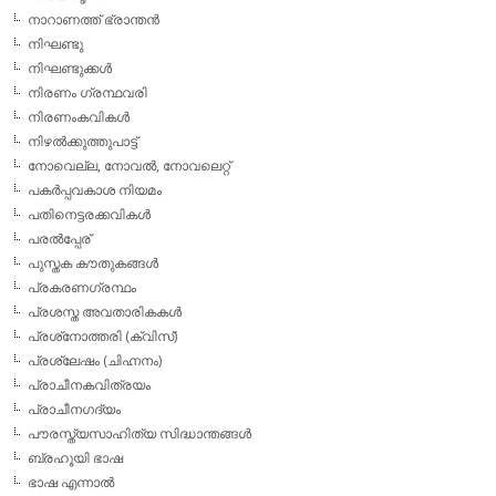
നാറാണത്ത് ഭ്രാന്തന്‍
നിഘണ്ടു
നിഘണ്ടുക്കള്‍
നിരണം ഗ്രന്ഥവരി
നിരണംകവികള്‍
നിഴല്‍ക്കുത്തുപാട്ട്
നോവെല്ല, നോവല്‍, നോവലെറ്റ്
പകര്‍പ്പവകാശ നിയമം
പതിനെട്ടരക്കവികള്‍
പരല്‍പ്പേര്
പുസ്തക കൗതുകങ്ങള്‍
പ്രകരണഗ്രന്ഥം
പ്രശസ്ത അവതാരികകള്‍
പ്രശ്‌നോത്തരി (ക്വിസ്)
പ്രശ്ലേഷം (ചിഹ്നനം)
പ്രാചീനകവിത്രയം
പ്രാചീനഗദ്യം
പൗരസ്ത്യസാഹിത്യ സിദ്ധാന്തങ്ങള്‍
ബ്രഹൂയി ഭാഷ
ഭാഷ എന്നാല്‍