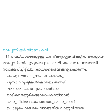
രാമപ്പണിക്കര്‍ നിരണം കവി
91 അദ്ധ്യായങ്ങളുള്ളതാണ് കണ്ണശ്ശകവികളില്‍ ഒരാളായ
രാമപ്പണിക്കര്‍ എഴുതിയ ഈ കൃതി. മൂലകഥ ഗണ്യമായി
സംക്ഷേപിച്ചിട്ടില്ല. കാവ്യശൈലിക്ക് ഉദാഹരണം:
'പെരുതോരായുധജാലം കൊണ്ടും
പുനരഥ മുഷ്ടികള്‍കൊണ്ടും തങ്ങളി-
ലരിനാരായണനുടെ ചാതിക്കാ-
രാദികളെയുമിങ്ങൊരെചകമതിനാല്‍
പെരുകീടിയ കോപത്തൊടുപൊരുതവര്‍
പൊടുപൊടെ മരം വനങ്ങളില്‍ വായുവിനാല്‍