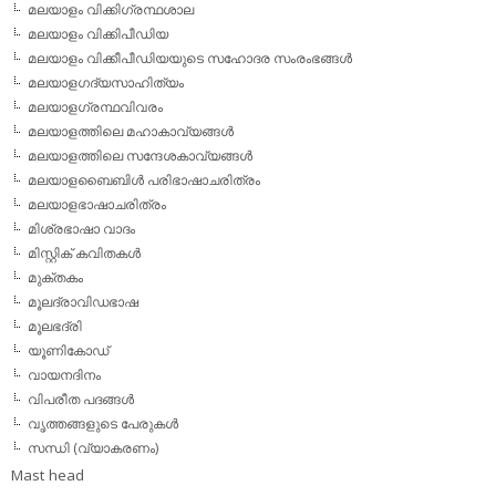
മലയാളം വിക്കിഗ്രന്ഥശാല
മലയാളം വിക്കിപീഡിയ
മലയാളം വിക്കീപീഡിയയുടെ സഹോദര സംരംഭങ്ങള്‍
മലയാളഗദ്യസാഹിത്യം
മലയാളഗ്രന്ഥവിവരം
മലയാളത്തിലെ മഹാകാവ്യങ്ങള്‍
മലയാളത്തിലെ സന്ദേശകാവ്യങ്ങള്‍
മലയാളബൈബിള്‍ പരിഭാഷാചരിത്രം
മലയാളഭാഷാചരിത്രം
മിശ്രഭാഷാ വാദം
മിസ്റ്റിക് കവിതകള്‍
മുക്തകം
മൂലദ്രാവിഡഭാഷ
മൂലഭദ്രി
യൂണികോഡ്
വായനദിനം
വിപരീത പദങ്ങള്‍
വൃത്തങ്ങളുടെ പേരുകള്‍
സന്ധി (വ്യാകരണം)
Mast head