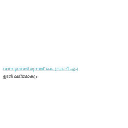
വാസുദേവന്‍ മൂസത്. കെ. (കെ.വി.എം)
ഉടന്‍ ലഭ്യമാകും