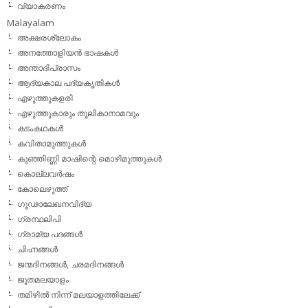
വ്യാകരണം
Malayalam
അക്ഷരശ്ലോകം
അനത്തോളിയന്‍ ഭാഷകള്‍
അന്താദിപ്രാസം
ആദ്യകാല പദ്യകൃതികള്‍
എഴുത്തുകളരി
എഴുത്തുകാരും തൂലികാനാമവും
കടംകഥകള്‍
കവിതാമുത്തുകള്‍
കുഞ്ഞിണ്ണി മാഷിന്റെ മൊഴിമുത്തുകള്‍
കൊല്ലവര്‍ഷം
കോലെഴുത്ത്
ഗൂഢാലേഖനവിദ്യ
ഗ്രന്ഥലിപി
ഗ്രാമ്യ പദങ്ങള്‍
ചിഹ്നങ്ങള്‍
ജന്മദിനങ്ങള്‍, ചരമദിനങ്ങള്‍
ജൂതമലയാളം
തമിഴില്‍ നിന്ന് മലയാളത്തിലേക്ക്