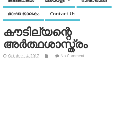
കടംകഥകള്‍
മലയാളം
ഭാഷാജാലം
ഭാഷാ ജാലകം
Contact Us
കൗടില്യന്റെ
അര്‍ത്ഥശാസ്ത്രം
October 14, 2017
No Comment