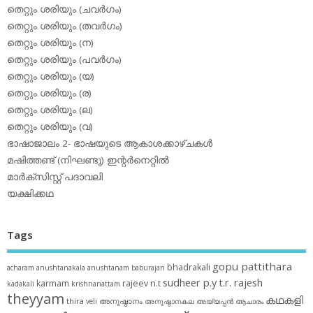
തെറ്റും ശരിയും (ചവര്‍ഗം)
തെറ്റും ശരിയും (തവര്‍ഗം)
തെറ്റും ശരിയും (ന)
തെറ്റും ശരിയും (പവര്‍ഗം)
തെറ്റും ശരിയും (യ)
തെറ്റും ശരിയും (ര)
തെറ്റും ശരിയും (ല)
തെറ്റും ശരിയും (വ)
ഭാഷാജാലം 2- ഭാഷയുടെ ആകാശക്കാഴ്ചകള്‍
മഷിത്തണ്ട് (നിഘണ്ടു) ഇന്റര്‍നെറ്റില്‍
മാര്‍ക്‌സിസ്റ്റ് പദാവലി
യക്ഷിക്കഥ
Tags
gopu pattithara
bhadrakali
acharam
anushtanakala
anushtanam
baburajan
sudheer p.y
t.r. rajesh
karmam
rajeev n.t
kadakali
krishnanattam
theyyam
കഥകളി
thira
അനുഷ്ഠാനം
veli
അനുഷ്ഠാനകല
അയ്യപ്പന്‍
ആചാരം