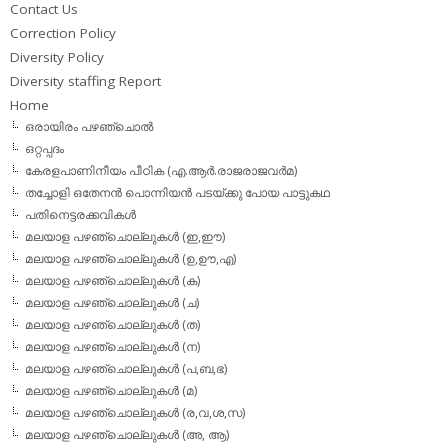
Contact Us
Correction Policy
Diversity Policy
Diversity staffing Report
Home
ഒരായിരം പഴഞ്ചൊല്‍
ഒറ്റപ്പദം
കേരളപാണിനീയം പീഠിക (എ.ആര്‍.രാജരാജവര്‍മ)
തച്ചോളി ഒതേനൻ പൊന്നിയൻ പടയ്‌ക്കു പോയ പാട്ടുകഥ
പതിനെട്ടരക്കവികള്‍
മലയാള പഴഞ്ചൊല്ലുകള്‍ (ഇ,ഈ)
മലയാള പഴഞ്ചൊല്ലുകള്‍ (ഉ,ഊ,എ)
മലയാള പഴഞ്ചൊല്ലുകള്‍ (ക)
മലയാള പഴഞ്ചൊല്ലുകള്‍ (ച)
മലയാള പഴഞ്ചൊല്ലുകള്‍ (ത)
മലയാള പഴഞ്ചൊല്ലുകള്‍ (ന)
മലയാള പഴഞ്ചൊല്ലുകള്‍ (പ,ബ,ഭ)
മലയാള പഴഞ്ചൊല്ലുകള്‍ (മ)
മലയാള പഴഞ്ചൊല്ലുകള്‍ (ര,വ,ശ,സ)
മലയാള പഴഞ്ചൊല്ലുകൾ (അ, ആ)