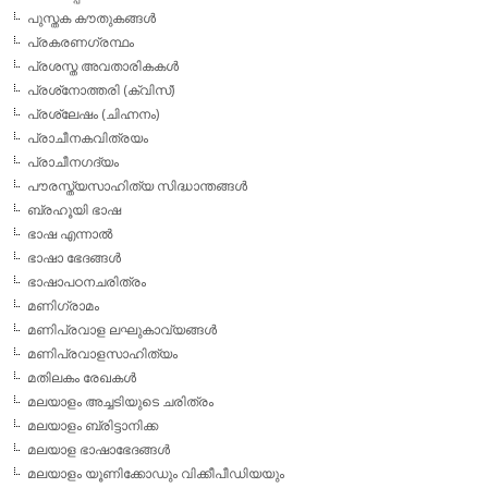
പുസ്തക കൗതുകങ്ങള്‍
പ്രകരണഗ്രന്ഥം
പ്രശസ്ത അവതാരികകള്‍
പ്രശ്‌നോത്തരി (ക്വിസ്)
പ്രശ്ലേഷം (ചിഹ്നനം)
പ്രാചീനകവിത്രയം
പ്രാചീനഗദ്യം
പൗരസ്ത്യസാഹിത്യ സിദ്ധാന്തങ്ങള്‍
ബ്രഹൂയി ഭാഷ
ഭാഷ എന്നാല്‍
ഭാഷാ ഭേദങ്ങള്‍
ഭാഷാപഠനചരിത്രം
മണിഗ്രാമം
മണിപ്രവാള ലഘുകാവ്യങ്ങള്‍
മണിപ്രവാളസാഹിത്യം
മതിലകം രേഖകള്‍
മലയാളം അച്ചടിയുടെ ചരിത്രം
മലയാളം ബ്രിട്ടാനിക്ക
മലയാള ഭാഷാഭേദങ്ങള്‍
മലയാളം യൂണിക്കോഡും വിക്കീപീഡിയയും