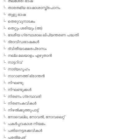
തലശേരി ഭാഷ
താരതമ്യ ഭാഷാശാസ്ത്രപഠനം
തുളു ഭാഷ
തെരുവുനാടകം
തെറ്റും ശരിയും (അ)
ദേശീയ ഗ്രന്ഥശാല ലിപ്യന്തരണ പദ്ധതി
ദ്രാവിഡഭാഷകള്‍
ദ്വിതീയാക്ഷരപ്രാസം
നല്ല മലയാളം എഴുതാന്‍
നാട്ടറിവ്
നാട്യഗൃഹം
നാറാണത്ത് ഭ്രാന്തന്‍
നിഘണ്ടു
നിഘണ്ടുക്കള്‍
നിരണം ഗ്രന്ഥവരി
നിരണംകവികള്‍
നിഴല്‍ക്കുത്തുപാട്ട്
നോവെല്ല, നോവല്‍, നോവലെറ്റ്
പകര്‍പ്പവകാശ നിയമം
പതിനെട്ടരക്കവികള്‍
പരല്‍പ്പേര്