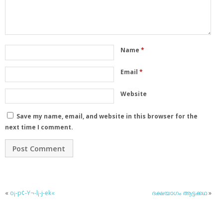
Name
*
Email
*
Website
Save my name, email, and website in this browser for the
next time I comment.
«
o¡-p¢-Y¬-l¡-j-ek«
ദക്ഷയാഗം ആട്ടക്കഥ
»