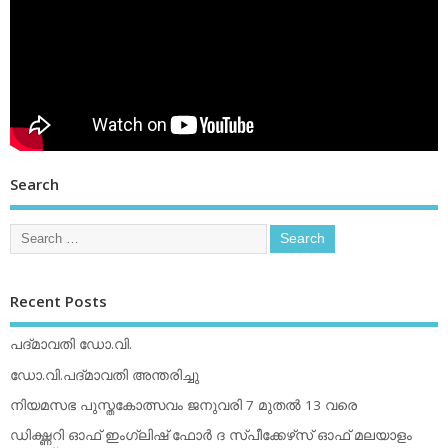
Search
Recent Posts
പദ്മാവതി ഡോ.വി.
ഡോ.വി.പദ്മാവതി അന്തരിച്ചു
നിയമസഭ പുസ്തകോത്സവം ജനുവരി 7 മുതല്‍ 13 വരെ
ഡിക്ഷ്ണറി ഓഫ് ഇംഗ്ലിഷ് ഫോര്‍ ദ സ്പീക്കേഴ്‌സ് ഓഫ് മലയാളം