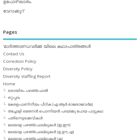
ഉപോദ്ഘാതം
വേറാക്കൂറ്
Pages
‘മാര്‍ത്താണ്ഡവര്‍മ്മ’ യിലെ കഥാപാത്രങ്ങള്‍
Contact Us
Correction Policy
Diversity Policy
Diversity staffing Report
Home
ഒരായിരം പഴഞ്ചൊല്‍
ഒറ്റപ്പദം
കേരളപാണിനീയം പീഠിക (എ.ആര്‍.രാജരാജവര്‍മ)
തച്ചോളി ഒതേനൻ പൊന്നിയൻ പടയ്‌ക്കു പോയ പാട്ടുകഥ
പതിനെട്ടരക്കവികള്‍
മലയാള പഴഞ്ചൊല്ലുകള്‍ (ഇ,ഈ)
മലയാള പഴഞ്ചൊല്ലുകള്‍ (ഉ,ഊ,എ)
മലയാള പഴഞ്ചൊല്ലുകള്‍ (ക)