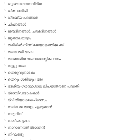
ഗൂഢാലേഖനവിദ്യ
ഗ്രന്ഥലിപി
ഗ്രാമ്യ പദങ്ങള്‍
ചിഹ്നങ്ങള്‍
ജന്മദിനങ്ങള്‍, ചരമദിനങ്ങള്‍
ജൂതമലയാളം
തമിഴില്‍ നിന്ന് മലയാളത്തിലേക്ക്
തലശേരി ഭാഷ
താരതമ്യ ഭാഷാശാസ്ത്രപഠനം
തുളു ഭാഷ
തെരുവുനാടകം
തെറ്റും ശരിയും (അ)
ദേശീയ ഗ്രന്ഥശാല ലിപ്യന്തരണ പദ്ധതി
ദ്രാവിഡഭാഷകള്‍
ദ്വിതീയാക്ഷരപ്രാസം
നല്ല മലയാളം എഴുതാന്‍
നാട്ടറിവ്
നാട്യഗൃഹം
നാറാണത്ത് ഭ്രാന്തന്‍
നിഘണ്ടു