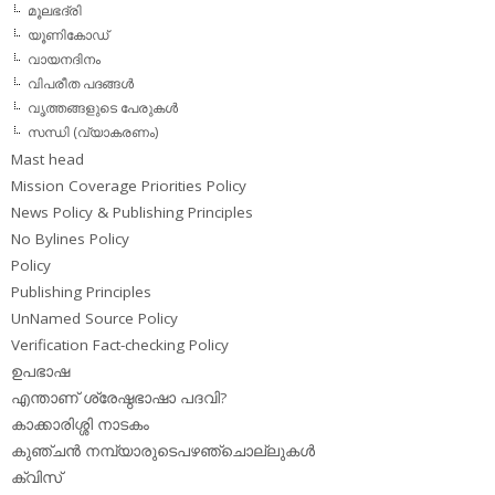
മൂലഭദ്രി
യൂണികോഡ്
വായനദിനം
വിപരീത പദങ്ങള്‍
വൃത്തങ്ങളുടെ പേരുകള്‍
സന്ധി (വ്യാകരണം)
Mast head
Mission Coverage Priorities Policy
News Policy & Publishing Principles
No Bylines Policy
Policy
Publishing Principles
UnNamed Source Policy
Verification Fact-checking Policy
ഉപഭാഷ
എന്താണ് ശ്രേഷ്ഠഭാഷാ പദവി?
കാക്കാരിശ്ശി നാടകം
കുഞ്ചന്‍ നമ്പ്യാരുടെപഴഞ്ചൊല്ലുകള്‍
ക്വിസ്