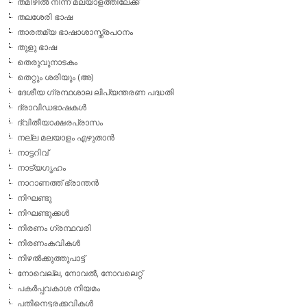
തമിഴില്‍ നിന്ന് മലയാളത്തിലേക്ക്
തലശേരി ഭാഷ
താരതമ്യ ഭാഷാശാസ്ത്രപഠനം
തുളു ഭാഷ
തെരുവുനാടകം
തെറ്റും ശരിയും (അ)
ദേശീയ ഗ്രന്ഥശാല ലിപ്യന്തരണ പദ്ധതി
ദ്രാവിഡഭാഷകള്‍
ദ്വിതീയാക്ഷരപ്രാസം
നല്ല മലയാളം എഴുതാന്‍
നാട്ടറിവ്
നാട്യഗൃഹം
നാറാണത്ത് ഭ്രാന്തന്‍
നിഘണ്ടു
നിഘണ്ടുക്കള്‍
നിരണം ഗ്രന്ഥവരി
നിരണംകവികള്‍
നിഴല്‍ക്കുത്തുപാട്ട്
നോവെല്ല, നോവല്‍, നോവലെറ്റ്
പകര്‍പ്പവകാശ നിയമം
പതിനെട്ടരക്കവികള്‍