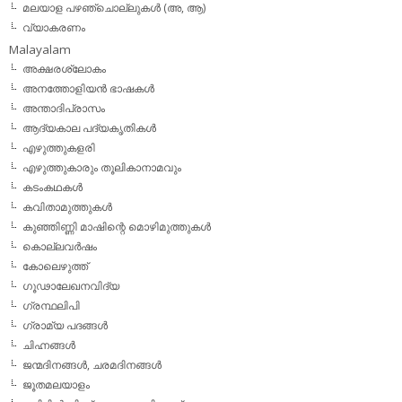
മലയാള പഴഞ്ചൊല്ലുകൾ (അ, ആ)
വ്യാകരണം
Malayalam
അക്ഷരശ്ലോകം
അനത്തോളിയന്‍ ഭാഷകള്‍
അന്താദിപ്രാസം
ആദ്യകാല പദ്യകൃതികള്‍
എഴുത്തുകളരി
എഴുത്തുകാരും തൂലികാനാമവും
കടംകഥകള്‍
കവിതാമുത്തുകള്‍
കുഞ്ഞിണ്ണി മാഷിന്റെ മൊഴിമുത്തുകള്‍
കൊല്ലവര്‍ഷം
കോലെഴുത്ത്
ഗൂഢാലേഖനവിദ്യ
ഗ്രന്ഥലിപി
ഗ്രാമ്യ പദങ്ങള്‍
ചിഹ്നങ്ങള്‍
ജന്മദിനങ്ങള്‍, ചരമദിനങ്ങള്‍
ജൂതമലയാളം