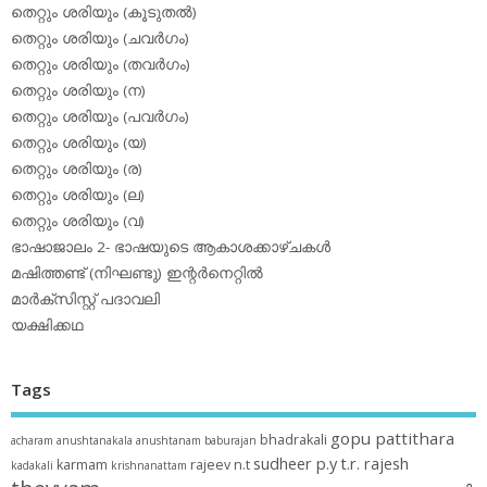
തെറ്റും ശരിയും (കൂടുതല്‍)
തെറ്റും ശരിയും (ചവര്‍ഗം)
തെറ്റും ശരിയും (തവര്‍ഗം)
തെറ്റും ശരിയും (ന)
തെറ്റും ശരിയും (പവര്‍ഗം)
തെറ്റും ശരിയും (യ)
തെറ്റും ശരിയും (ര)
തെറ്റും ശരിയും (ല)
തെറ്റും ശരിയും (വ)
ഭാഷാജാലം 2- ഭാഷയുടെ ആകാശക്കാഴ്ചകള്‍
മഷിത്തണ്ട് (നിഘണ്ടു) ഇന്റര്‍നെറ്റില്‍
മാര്‍ക്‌സിസ്റ്റ് പദാവലി
യക്ഷിക്കഥ
Tags
gopu pattithara
bhadrakali
acharam
anushtanakala
anushtanam
baburajan
sudheer p.y
t.r. rajesh
karmam
rajeev n.t
kadakali
krishnanattam