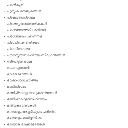
പരല്‍പ്പേര്
പുസ്തക കൗതുകങ്ങള്‍
പ്രകരണഗ്രന്ഥം
പ്രശസ്ത അവതാരികകള്‍
പ്രശ്‌നോത്തരി (ക്വിസ്)
പ്രശ്ലേഷം (ചിഹ്നനം)
പ്രാചീനകവിത്രയം
പ്രാചീനഗദ്യം
പൗരസ്ത്യസാഹിത്യ സിദ്ധാന്തങ്ങള്‍
ബ്രഹൂയി ഭാഷ
ഭാഷ എന്നാല്‍
ഭാഷാ ഭേദങ്ങള്‍
ഭാഷാപഠനചരിത്രം
മണിഗ്രാമം
മണിപ്രവാള ലഘുകാവ്യങ്ങള്‍
മണിപ്രവാളസാഹിത്യം
മതിലകം രേഖകള്‍
മലയാളം അച്ചടിയുടെ ചരിത്രം
മലയാളം ബ്രിട്ടാനിക്ക
മലയാള ഭാഷാഭേദങ്ങള്‍