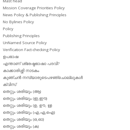
Mast head
Mission Coverage Priorities Policy
News Policy & Publishing Principles
No Bylines Policy
Policy
Publishing Principles
UnNamed Source Policy
Verification Fact-checking Policy
ഉപഭാഷ
എന്താണ് ശ്രേഷ്ഠഭാഷാ പദവി?
കാക്കാരിശ്ശി നാടകം
കുഞ്ചന്‍ നമ്പ്യാരുടെപഴഞ്ചൊല്ലുകള്‍
ക്വിസ്
തെറ്റും ശരിയും (ആ)
തെറ്റും ശരിയും (ഇ,ഈ)
തെറ്റും ശരിയും (ഉ, ഊ, ഋ)
തെറ്റും ശരിയും (എ,ഏ,ഐ)
തെറ്റും ശരിയും (ഒ,ഓ)
തെറ്റും ശരിയും (ക)