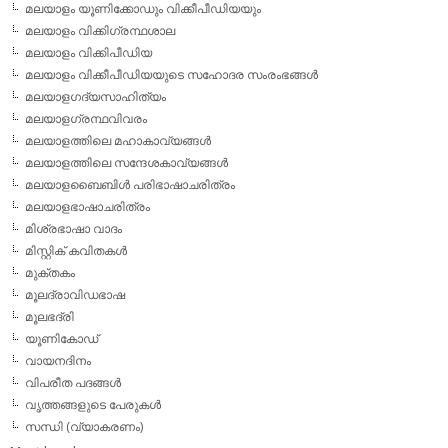
മലയാളം യൂണിക്കോഡും വിക്കീപീഡിയയും
മലയാളം വിക്കിഗ്രന്ഥശാല
മലയാളം വിക്കിപീഡിയ
മലയാളം വിക്കീപീഡിയയുടെ സഹോദര സംരംഭങ്ങള്‍
മലയാളഗദ്യസാഹിത്യം
മലയാളഗ്രന്ഥവിവരം
മലയാളത്തിലെ മഹാകാവ്യങ്ങള്‍
മലയാളത്തിലെ സന്ദേശകാവ്യങ്ങള്‍
മലയാളബൈബിള്‍ പരിഭാഷാചരിത്രം
മലയാളഭാഷാചരിത്രം
മിശ്രഭാഷാ വാദം
മിസ്റ്റിക് കവിതകള്‍
മുക്തകം
മൂലദ്രാവിഡഭാഷ
മൂലഭദ്രി
യൂണികോഡ്
വായനദിനം
വിപരീത പദങ്ങള്‍
വൃത്തങ്ങളുടെ പേരുകള്‍
സന്ധി (വ്യാകരണം)