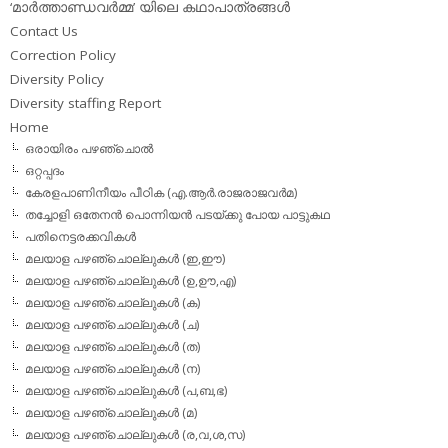
‘മാര്‍ത്താണ്ഡവര്‍മ്മ’ യിലെ കഥാപാത്രങ്ങള്‍
Contact Us
Correction Policy
Diversity Policy
Diversity staffing Report
Home
ഒരായിരം പഴഞ്ചൊല്‍
ഒറ്റപ്പദം
കേരളപാണിനീയം പീഠിക (എ.ആര്‍.രാജരാജവര്‍മ)
തച്ചോളി ഒതേനൻ പൊന്നിയൻ പടയ്‌ക്കു പോയ പാട്ടുകഥ
പതിനെട്ടരക്കവികള്‍
മലയാള പഴഞ്ചൊല്ലുകള്‍ (ഇ,ഈ)
മലയാള പഴഞ്ചൊല്ലുകള്‍ (ഉ,ഊ,എ)
മലയാള പഴഞ്ചൊല്ലുകള്‍ (ക)
മലയാള പഴഞ്ചൊല്ലുകള്‍ (ച)
മലയാള പഴഞ്ചൊല്ലുകള്‍ (ത)
മലയാള പഴഞ്ചൊല്ലുകള്‍ (ന)
മലയാള പഴഞ്ചൊല്ലുകള്‍ (പ,ബ,ഭ)
മലയാള പഴഞ്ചൊല്ലുകള്‍ (മ)
മലയാള പഴഞ്ചൊല്ലുകള്‍ (ര,വ,ശ,സ)