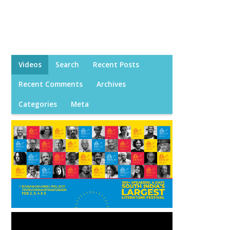
Videos
Search
Recent Posts
Recent Comments
Archives
Categories
Meta