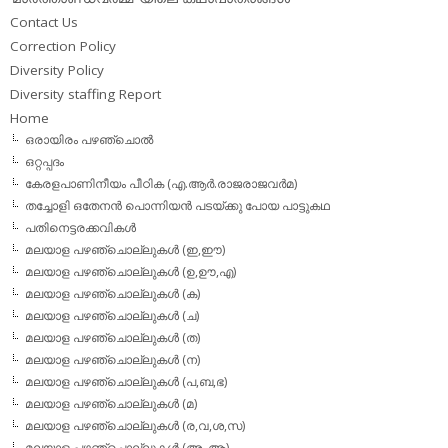
Contact Us
Correction Policy
Diversity Policy
Diversity staffing Report
Home
ഒരായിരം പഴഞ്ചൊല്‍
ഒറ്റപ്പദം
കേരളപാണിനീയം പീഠിക (എ.ആര്‍.രാജരാജവര്‍മ)
തച്ചോളി ഒതേനൻ പൊന്നിയൻ പടയ്‌ക്കു പോയ പാട്ടുകഥ
പതിനെട്ടരക്കവികള്‍
മലയാള പഴഞ്ചൊല്ലുകള്‍ (ഇ,ഈ)
മലയാള പഴഞ്ചൊല്ലുകള്‍ (ഉ,ഊ,എ)
മലയാള പഴഞ്ചൊല്ലുകള്‍ (ക)
മലയാള പഴഞ്ചൊല്ലുകള്‍ (ച)
മലയാള പഴഞ്ചൊല്ലുകള്‍ (ത)
മലയാള പഴഞ്ചൊല്ലുകള്‍ (ന)
മലയാള പഴഞ്ചൊല്ലുകള്‍ (പ,ബ,ഭ)
മലയാള പഴഞ്ചൊല്ലുകള്‍ (മ)
മലയാള പഴഞ്ചൊല്ലുകള്‍ (ര,വ,ശ,സ)
മലയാള പഴഞ്ചൊല്ലുകൾ (അ, ആ)