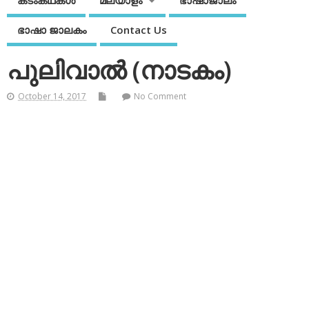
കടംകഥകള്‍
മലയാളം
ഭാഷാജാലം
ഭാഷാ ജാലകം
Contact Us
പുലിവാല്‍ (നാടകം)
October 14, 2017
No Comment