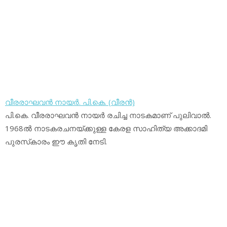
വീരരാഘവന്‍ നായര്‍. പി.കെ. (വീരന്‍)
പി.കെ. വീരരാഘവന്‍ നായര്‍ രചിച്ച നാടകമാണ് പുലിവാല്‍.
1968ല്‍ നാടകരചനയ്ക്കുള്ള കേരള സാഹിത്യ അക്കാദമി
പുരസ്‌കാരം ഈ കൃതി നേടി.