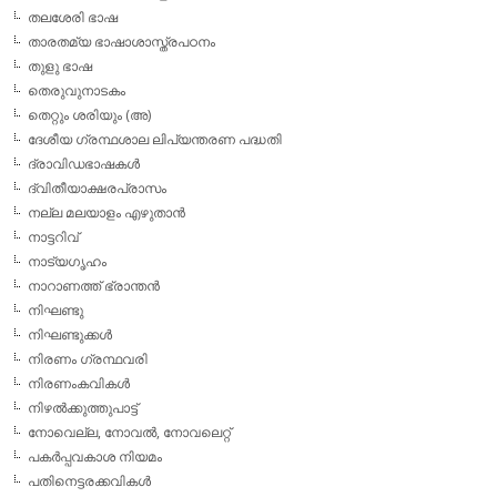
തലശേരി ഭാഷ
താരതമ്യ ഭാഷാശാസ്ത്രപഠനം
തുളു ഭാഷ
തെരുവുനാടകം
തെറ്റും ശരിയും (അ)
ദേശീയ ഗ്രന്ഥശാല ലിപ്യന്തരണ പദ്ധതി
ദ്രാവിഡഭാഷകള്‍
ദ്വിതീയാക്ഷരപ്രാസം
നല്ല മലയാളം എഴുതാന്‍
നാട്ടറിവ്
നാട്യഗൃഹം
നാറാണത്ത് ഭ്രാന്തന്‍
നിഘണ്ടു
നിഘണ്ടുക്കള്‍
നിരണം ഗ്രന്ഥവരി
നിരണംകവികള്‍
നിഴല്‍ക്കുത്തുപാട്ട്
നോവെല്ല, നോവല്‍, നോവലെറ്റ്
പകര്‍പ്പവകാശ നിയമം
പതിനെട്ടരക്കവികള്‍