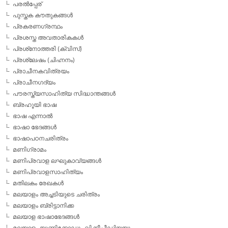
പരല്‍പ്പേര്
പുസ്തക കൗതുകങ്ങള്‍
പ്രകരണഗ്രന്ഥം
പ്രശസ്ത അവതാരികകള്‍
പ്രശ്‌നോത്തരി (ക്വിസ്)
പ്രശ്ലേഷം (ചിഹ്നനം)
പ്രാചീനകവിത്രയം
പ്രാചീനഗദ്യം
പൗരസ്ത്യസാഹിത്യ സിദ്ധാന്തങ്ങള്‍
ബ്രഹൂയി ഭാഷ
ഭാഷ എന്നാല്‍
ഭാഷാ ഭേദങ്ങള്‍
ഭാഷാപഠനചരിത്രം
മണിഗ്രാമം
മണിപ്രവാള ലഘുകാവ്യങ്ങള്‍
മണിപ്രവാളസാഹിത്യം
മതിലകം രേഖകള്‍
മലയാളം അച്ചടിയുടെ ചരിത്രം
മലയാളം ബ്രിട്ടാനിക്ക
മലയാള ഭാഷാഭേദങ്ങള്‍
മലയാളം യൂണിക്കോഡും വിക്കീപീഡിയയും