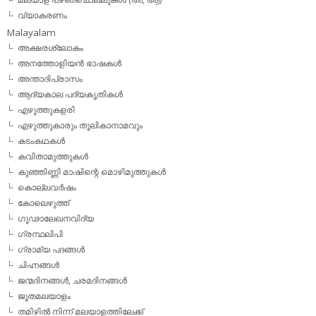
വ്യാകരണം
Malayalam
അക്ഷരശ്ലോകം
അനത്തോളിയന്‍ ഭാഷകള്‍
അന്താദിപ്രാസം
ആദ്യകാല പദ്യകൃതികള്‍
എഴുത്തുകളരി
എഴുത്തുകാരും തൂലികാനാമവും
കടംകഥകള്‍
കവിതാമുത്തുകള്‍
കുഞ്ഞിണ്ണി മാഷിന്റെ മൊഴിമുത്തുകള്‍
കൊല്ലവര്‍ഷം
കോലെഴുത്ത്
ഗൂഢാലേഖനവിദ്യ
ഗ്രന്ഥലിപി
ഗ്രാമ്യ പദങ്ങള്‍
ചിഹ്നങ്ങള്‍
ജന്മദിനങ്ങള്‍, ചരമദിനങ്ങള്‍
ജൂതമലയാളം
തമിഴില്‍ നിന്ന് മലയാളത്തിലേക്ക്