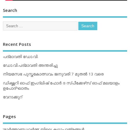
Search
Recent Posts
പദ്മാവതി ഡോ.വി.
ഡോ.വി.പദ്മാവതി അന്തരിച്ചു
നിയമസഭ പുസ്തകോത്സവം ജനുവരി 7 മുതല്‍ 13 വരെ
ഡിക്ഷ്ണറി ഓഫ് ഇംഗ്ലിഷ് ഫോര്‍ ദ സ്പീക്കേഴ്‌സ് ഓഫ് മലയാളം
ഉപോദ്ഘാതം
വേറാക്കൂറ്
Pages
‘മാര്‍ത്താണ്ഡവര്‍മ്മ’ യിലെ കഥാപാത്രങ്ങള്‍