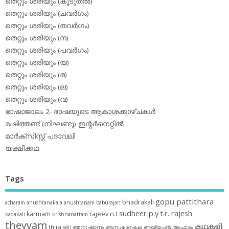
തെറ്റും ശരിയും (കൂടുതല്‍)
തെറ്റും ശരിയും (ചവര്‍ഗം)
തെറ്റും ശരിയും (തവര്‍ഗം)
തെറ്റും ശരിയും (ന)
തെറ്റും ശരിയും (പവര്‍ഗം)
തെറ്റും ശരിയും (യ)
തെറ്റും ശരിയും (ര)
തെറ്റും ശരിയും (ല)
തെറ്റും ശരിയും (വ)
ഭാഷാജാലം 2- ഭാഷയുടെ ആകാശക്കാഴ്ചകള്‍
മഷിത്തണ്ട് (നിഘണ്ടു) ഇന്റര്‍നെറ്റില്‍
മാര്‍ക്‌സിസ്റ്റ് പദാവലി
യക്ഷിക്കഥ
Tags
gopu pattithara
bhadrakali
acharam
anushtanakala
anushtanam
baburajan
sudheer p.y
t.r. rajesh
karmam
rajeev n.t
kadakali
krishnanattam
theyyam
കഥകളി
thira
അനുഷ്ഠാനം
veli
അനുഷ്ഠാനകല
അയ്യപ്പന്‍
ആചാരം