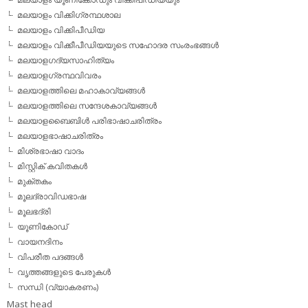
മലയാളം വിക്കിഗ്രന്ഥശാല
മലയാളം വിക്കിപീഡിയ
മലയാളം വിക്കീപീഡിയയുടെ സഹോദര സംരംഭങ്ങള്‍
മലയാളഗദ്യസാഹിത്യം
മലയാളഗ്രന്ഥവിവരം
മലയാളത്തിലെ മഹാകാവ്യങ്ങള്‍
മലയാളത്തിലെ സന്ദേശകാവ്യങ്ങള്‍
മലയാളബൈബിള്‍ പരിഭാഷാചരിത്രം
മലയാളഭാഷാചരിത്രം
മിശ്രഭാഷാ വാദം
മിസ്റ്റിക് കവിതകള്‍
മുക്തകം
മൂലദ്രാവിഡഭാഷ
മൂലഭദ്രി
യൂണികോഡ്
വായനദിനം
വിപരീത പദങ്ങള്‍
വൃത്തങ്ങളുടെ പേരുകള്‍
സന്ധി (വ്യാകരണം)
Mast head