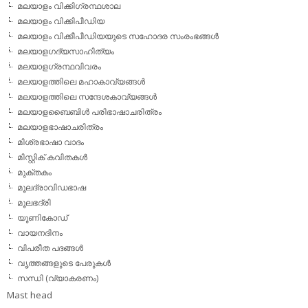
മലയാളം വിക്കിഗ്രന്ഥശാല
മലയാളം വിക്കിപീഡിയ
മലയാളം വിക്കീപീഡിയയുടെ സഹോദര സംരംഭങ്ങള്‍
മലയാളഗദ്യസാഹിത്യം
മലയാളഗ്രന്ഥവിവരം
മലയാളത്തിലെ മഹാകാവ്യങ്ങള്‍
മലയാളത്തിലെ സന്ദേശകാവ്യങ്ങള്‍
മലയാളബൈബിള്‍ പരിഭാഷാചരിത്രം
മലയാളഭാഷാചരിത്രം
മിശ്രഭാഷാ വാദം
മിസ്റ്റിക് കവിതകള്‍
മുക്തകം
മൂലദ്രാവിഡഭാഷ
മൂലഭദ്രി
യൂണികോഡ്
വായനദിനം
വിപരീത പദങ്ങള്‍
വൃത്തങ്ങളുടെ പേരുകള്‍
സന്ധി (വ്യാകരണം)
Mast head