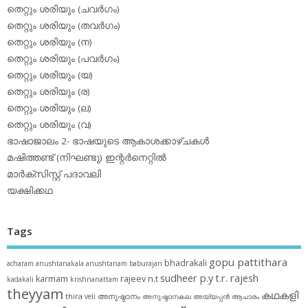
തെറ്റും ശരിയും (ചവര്‍ഗം)
തെറ്റും ശരിയും (തവര്‍ഗം)
തെറ്റും ശരിയും (ന)
തെറ്റും ശരിയും (പവര്‍ഗം)
തെറ്റും ശരിയും (യ)
തെറ്റും ശരിയും (ര)
തെറ്റും ശരിയും (ല)
തെറ്റും ശരിയും (വ)
ഭാഷാജാലം 2- ഭാഷയുടെ ആകാശക്കാഴ്ചകള്‍
മഷിത്തണ്ട് (നിഘണ്ടു) ഇന്റര്‍നെറ്റില്‍
മാര്‍ക്‌സിസ്റ്റ് പദാവലി
യക്ഷിക്കഥ
Tags
gopu pattithara
bhadrakali
acharam
anushtanakala
anushtanam
baburajan
sudheer p.y
t.r. rajesh
karmam
rajeev n.t
kadakali
krishnanattam
theyyam
കഥകളി
thira
അനുഷ്ഠാനം
veli
അനുഷ്ഠാനകല
അയ്യപ്പന്‍
ആചാരം