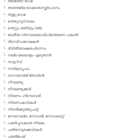
തലശേരി ഭാഷ
താരതമ്യ ഭാഷാശാസ്ത്രപഠനം
തുളു ഭാഷ
തെരുവുനാടകം
തെറ്റും ശരിയും (അ)
ദേശീയ ഗ്രന്ഥശാല ലിപ്യന്തരണ പദ്ധതി
ദ്രാവിഡഭാഷകള്‍
ദ്വിതീയാക്ഷരപ്രാസം
നല്ല മലയാളം എഴുതാന്‍
നാട്ടറിവ്
നാട്യഗൃഹം
നാറാണത്ത് ഭ്രാന്തന്‍
നിഘണ്ടു
നിഘണ്ടുക്കള്‍
നിരണം ഗ്രന്ഥവരി
നിരണംകവികള്‍
നിഴല്‍ക്കുത്തുപാട്ട്
നോവെല്ല, നോവല്‍, നോവലെറ്റ്
പകര്‍പ്പവകാശ നിയമം
പതിനെട്ടരക്കവികള്‍
പരല്‍പ്പേര്