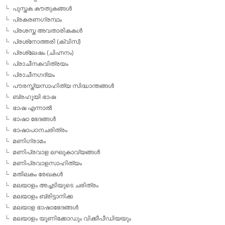
പുസ്തക കൗതുകങ്ങള്‍
പ്രകരണഗ്രന്ഥം
പ്രശസ്ത അവതാരികകള്‍
പ്രശ്‌നോത്തരി (ക്വിസ്)
പ്രശ്ലേഷം (ചിഹ്നനം)
പ്രാചീനകവിത്രയം
പ്രാചീനഗദ്യം
പൗരസ്ത്യസാഹിത്യ സിദ്ധാന്തങ്ങള്‍
ബ്രഹൂയി ഭാഷ
ഭാഷ എന്നാല്‍
ഭാഷാ ഭേദങ്ങള്‍
ഭാഷാപഠനചരിത്രം
മണിഗ്രാമം
മണിപ്രവാള ലഘുകാവ്യങ്ങള്‍
മണിപ്രവാളസാഹിത്യം
മതിലകം രേഖകള്‍
മലയാളം അച്ചടിയുടെ ചരിത്രം
മലയാളം ബ്രിട്ടാനിക്ക
മലയാള ഭാഷാഭേദങ്ങള്‍
മലയാളം യൂണിക്കോഡും വിക്കീപീഡിയയും