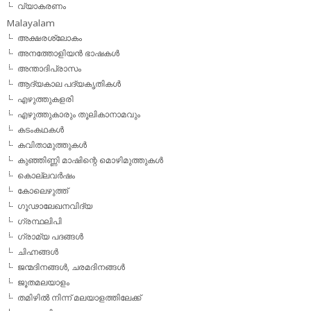
വ്യാകരണം
Malayalam
അക്ഷരശ്ലോകം
അനത്തോളിയന്‍ ഭാഷകള്‍
അന്താദിപ്രാസം
ആദ്യകാല പദ്യകൃതികള്‍
എഴുത്തുകളരി
എഴുത്തുകാരും തൂലികാനാമവും
കടംകഥകള്‍
കവിതാമുത്തുകള്‍
കുഞ്ഞിണ്ണി മാഷിന്റെ മൊഴിമുത്തുകള്‍
കൊല്ലവര്‍ഷം
കോലെഴുത്ത്
ഗൂഢാലേഖനവിദ്യ
ഗ്രന്ഥലിപി
ഗ്രാമ്യ പദങ്ങള്‍
ചിഹ്നങ്ങള്‍
ജന്മദിനങ്ങള്‍, ചരമദിനങ്ങള്‍
ജൂതമലയാളം
തമിഴില്‍ നിന്ന് മലയാളത്തിലേക്ക്