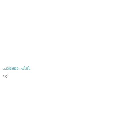
ചാക്കോ. പി.ടി.
rgf