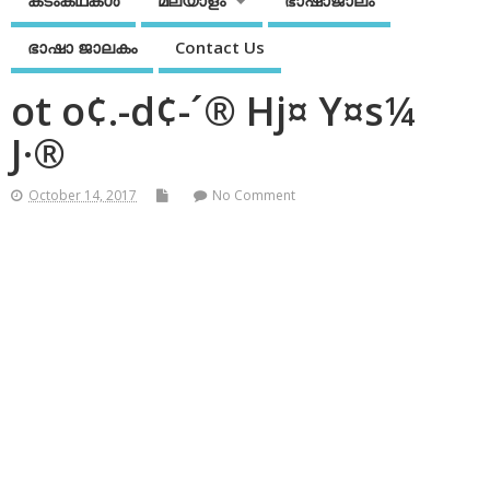
കടംകഥകള്‍
മലയാളം
ഭാഷാജാലം
ഭാഷാ ജാലകം
Contact Us
ot o¢.-d¢-´® Hj¤ Y¤s¼
J·®
October 14, 2017
No Comment