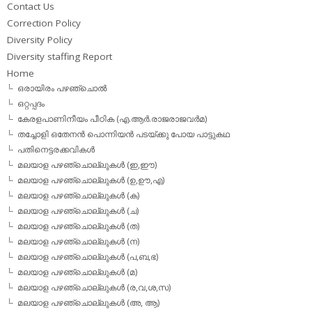
Contact Us
Correction Policy
Diversity Policy
Diversity staffing Report
Home
ഒരായിരം പഴഞ്ചൊല്‍
ഒറ്റപ്പദം
കേരളപാണിനീയം പീഠിക (എ.ആര്‍.രാജരാജവര്‍മ)
തച്ചോളി ഒതേനൻ പൊന്നിയൻ പടയ്‌ക്കു പോയ പാട്ടുകഥ
പതിനെട്ടരക്കവികള്‍
മലയാള പഴഞ്ചൊല്ലുകള്‍ (ഇ,ഈ)
മലയാള പഴഞ്ചൊല്ലുകള്‍ (ഉ,ഊ,എ)
മലയാള പഴഞ്ചൊല്ലുകള്‍ (ക)
മലയാള പഴഞ്ചൊല്ലുകള്‍ (ച)
മലയാള പഴഞ്ചൊല്ലുകള്‍ (ത)
മലയാള പഴഞ്ചൊല്ലുകള്‍ (ന)
മലയാള പഴഞ്ചൊല്ലുകള്‍ (പ,ബ,ഭ)
മലയാള പഴഞ്ചൊല്ലുകള്‍ (മ)
മലയാള പഴഞ്ചൊല്ലുകള്‍ (ര,വ,ശ,സ)
മലയാള പഴഞ്ചൊല്ലുകൾ (അ, ആ)