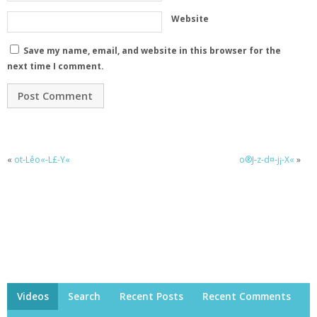
Website
Save my name, email, and website in this browser for the
next time I comment.
«
ot-Lêo«-L£-Y«
o®J-z-d¤-j¡-X«
»
Videos
Search
Recent Posts
Recent Comments