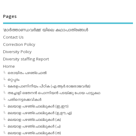
Pages
‘മാര്‍ത്താണ്ഡവര്‍മ്മ’ യിലെ കഥാപാത്രങ്ങള്‍
Contact Us
Correction Policy
Diversity Policy
Diversity staffing Report
Home
ഒരായിരം പഴഞ്ചൊല്‍
ഒറ്റപ്പദം
കേരളപാണിനീയം പീഠിക (എ.ആര്‍.രാജരാജവര്‍മ)
തച്ചോളി ഒതേനൻ പൊന്നിയൻ പടയ്‌ക്കു പോയ പാട്ടുകഥ
പതിനെട്ടരക്കവികള്‍
മലയാള പഴഞ്ചൊല്ലുകള്‍ (ഇ,ഈ)
മലയാള പഴഞ്ചൊല്ലുകള്‍ (ഉ,ഊ,എ)
മലയാള പഴഞ്ചൊല്ലുകള്‍ (ക)
മലയാള പഴഞ്ചൊല്ലുകള്‍ (ച)
മലയാള പഴഞ്ചൊല്ലുകള്‍ (ത)