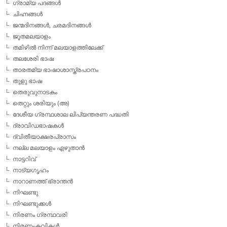
ഗ്രാമ്യ പദങ്ങള്‍
ചിഹ്നങ്ങള്‍
ജന്മദിനങ്ങള്‍, ചരമദിനങ്ങള്‍
ജൂതമലയാളം
തമിഴില്‍ നിന്ന് മലയാളത്തിലേക്ക്
തലശേരി ഭാഷ
താരതമ്യ ഭാഷാശാസ്ത്രപഠനം
തുളു ഭാഷ
തെരുവുനാടകം
തെറ്റും ശരിയും (അ)
ദേശീയ ഗ്രന്ഥശാല ലിപ്യന്തരണ പദ്ധതി
ദ്രാവിഡഭാഷകള്‍
ദ്വിതീയാക്ഷരപ്രാസം
നല്ല മലയാളം എഴുതാന്‍
നാട്ടറിവ്
നാട്യഗൃഹം
നാറാണത്ത് ഭ്രാന്തന്‍
നിഘണ്ടു
നിഘണ്ടുക്കള്‍
നിരണം ഗ്രന്ഥവരി
നിരണംകവികള്‍