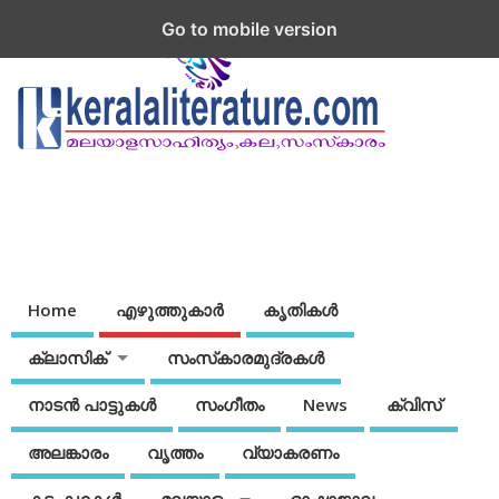
Go to mobile version
Home
എഴുത്തുകാര്‍
കൃതികൾ
ക്ലാസിക്
സംസ്‌കാരമുദ്രകള്‍
നാടന്‍ പാട്ടുകള്‍
സംഗീതം
News
ക്വിസ്
അലങ്കാരം
വൃത്തം
വ്യാകരണം