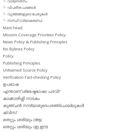
വായനദിനം
വിപരീത പദങ്ങള്‍
വൃത്തങ്ങളുടെ പേരുകള്‍
സന്ധി (വ്യാകരണം)
Mast head
Mission Coverage Priorities Policy
News Policy & Publishing Principles
No Bylines Policy
Policy
Publishing Principles
UnNamed Source Policy
Verification Fact-checking Policy
ഉപഭാഷ
എന്താണ് ശ്രേഷ്ഠഭാഷാ പദവി?
കാക്കാരിശ്ശി നാടകം
കുഞ്ചന്‍ നമ്പ്യാരുടെപഴഞ്ചൊല്ലുകള്‍
ക്വിസ്
തെറ്റും ശരിയും (ആ)
തെറ്റും ശരിയും (ഇ,ഈ)