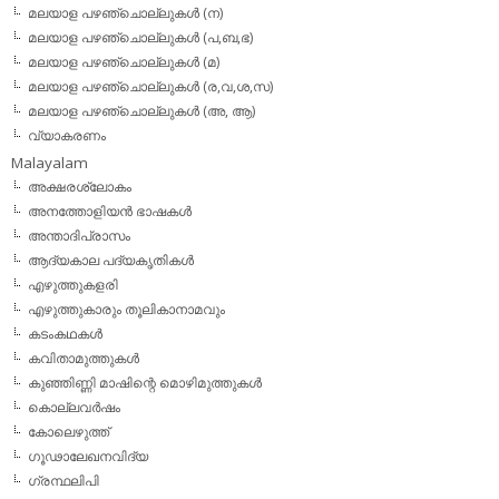
മലയാള പഴഞ്ചൊല്ലുകള്‍ (ന)
മലയാള പഴഞ്ചൊല്ലുകള്‍ (പ,ബ,ഭ)
മലയാള പഴഞ്ചൊല്ലുകള്‍ (മ)
മലയാള പഴഞ്ചൊല്ലുകള്‍ (ര,വ,ശ,സ)
മലയാള പഴഞ്ചൊല്ലുകൾ (അ, ആ)
വ്യാകരണം
Malayalam
അക്ഷരശ്ലോകം
അനത്തോളിയന്‍ ഭാഷകള്‍
അന്താദിപ്രാസം
ആദ്യകാല പദ്യകൃതികള്‍
എഴുത്തുകളരി
എഴുത്തുകാരും തൂലികാനാമവും
കടംകഥകള്‍
കവിതാമുത്തുകള്‍
കുഞ്ഞിണ്ണി മാഷിന്റെ മൊഴിമുത്തുകള്‍
കൊല്ലവര്‍ഷം
കോലെഴുത്ത്
ഗൂഢാലേഖനവിദ്യ
ഗ്രന്ഥലിപി