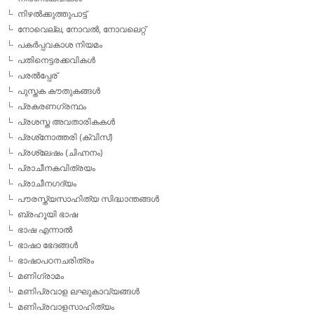
നിഴല്‍ക്കുത്തുപാട്ട്
നോവെല്ല, നോവല്‍, നോവലെറ്റ്
പകര്‍പ്പവകാശ നിയമം
പതിനെട്ടരക്കവികള്‍
പരല്‍പ്പേര്
പുസ്തക കൗതുകങ്ങള്‍
പ്രകരണഗ്രന്ഥം
പ്രശസ്ത അവതാരികകള്‍
പ്രശ്‌നോത്തരി (ക്വിസ്)
പ്രശ്ലേഷം (ചിഹ്നനം)
പ്രാചീനകവിത്രയം
പ്രാചീനഗദ്യം
പൗരസ്ത്യസാഹിത്യ സിദ്ധാന്തങ്ങള്‍
ബ്രഹൂയി ഭാഷ
ഭാഷ എന്നാല്‍
ഭാഷാ ഭേദങ്ങള്‍
ഭാഷാപഠനചരിത്രം
മണിഗ്രാമം
മണിപ്രവാള ലഘുകാവ്യങ്ങള്‍
മണിപ്രവാളസാഹിത്യം