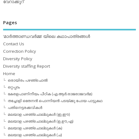
വേറാക്കൂറ്
Pages
‘മാര്‍ത്താണ്ഡവര്‍മ്മ’ യിലെ കഥാപാത്രങ്ങള്‍
Contact Us
Correction Policy
Diversity Policy
Diversity staffing Report
Home
ഒരായിരം പഴഞ്ചൊല്‍
ഒറ്റപ്പദം
കേരളപാണിനീയം പീഠിക (എ.ആര്‍.രാജരാജവര്‍മ)
തച്ചോളി ഒതേനൻ പൊന്നിയൻ പടയ്‌ക്കു പോയ പാട്ടുകഥ
പതിനെട്ടരക്കവികള്‍
മലയാള പഴഞ്ചൊല്ലുകള്‍ (ഇ,ഈ)
മലയാള പഴഞ്ചൊല്ലുകള്‍ (ഉ,ഊ,എ)
മലയാള പഴഞ്ചൊല്ലുകള്‍ (ക)
മലയാള പഴഞ്ചൊല്ലുകള്‍ (ച)