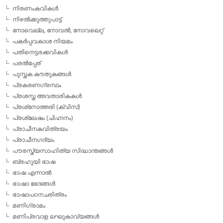
നിരണംകവികള്‍
നിഴല്‍ക്കുത്തുപാട്ട്
നോവെല്ല, നോവല്‍, നോവലെറ്റ്
പകര്‍പ്പവകാശ നിയമം
പതിനെട്ടരക്കവികള്‍
പരല്‍പ്പേര്
പുസ്തക കൗതുകങ്ങള്‍
പ്രകരണഗ്രന്ഥം
പ്രശസ്ത അവതാരികകള്‍
പ്രശ്‌നോത്തരി (ക്വിസ്)
പ്രശ്ലേഷം (ചിഹ്നനം)
പ്രാചീനകവിത്രയം
പ്രാചീനഗദ്യം
പൗരസ്ത്യസാഹിത്യ സിദ്ധാന്തങ്ങള്‍
ബ്രഹൂയി ഭാഷ
ഭാഷ എന്നാല്‍
ഭാഷാ ഭേദങ്ങള്‍
ഭാഷാപഠനചരിത്രം
മണിഗ്രാമം
മണിപ്രവാള ലഘുകാവ്യങ്ങള്‍