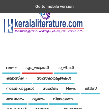
Go to mobile version
Home
എഴുത്തുകാര്‍
കൃതികൾ
ക്ലാസിക്
സംസ്‌കാരമുദ്രകള്‍
നാടന്‍ പാട്ടുകള്‍
സംഗീതം
News
ക്വിസ്
അലങ്കാരം
വൃത്തം
വ്യാകരണം