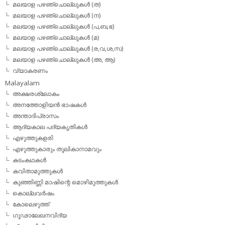
മലയാള പഴഞ്ചൊല്ലുകള്‍ (ത)
മലയാള പഴഞ്ചൊല്ലുകള്‍ (ന)
മലയാള പഴഞ്ചൊല്ലുകള്‍ (പ,ബ,ഭ)
മലയാള പഴഞ്ചൊല്ലുകള്‍ (മ)
മലയാള പഴഞ്ചൊല്ലുകള്‍ (ര,വ,ശ,സ)
മലയാള പഴഞ്ചൊല്ലുകൾ (അ, ആ)
വ്യാകരണം
Malayalam
അക്ഷരശ്ലോകം
അനത്തോളിയന്‍ ഭാഷകള്‍
അന്താദിപ്രാസം
ആദ്യകാല പദ്യകൃതികള്‍
എഴുത്തുകളരി
എഴുത്തുകാരും തൂലികാനാമവും
കടംകഥകള്‍
കവിതാമുത്തുകള്‍
കുഞ്ഞിണ്ണി മാഷിന്റെ മൊഴിമുത്തുകള്‍
കൊല്ലവര്‍ഷം
കോലെഴുത്ത്
ഗൂഢാലേഖനവിദ്യ