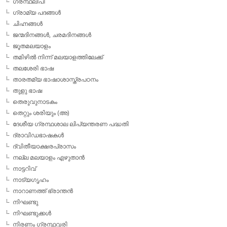
ഗ്രന്ഥലിപി
ഗ്രാമ്യ പദങ്ങള്‍
ചിഹ്നങ്ങള്‍
ജന്മദിനങ്ങള്‍, ചരമദിനങ്ങള്‍
ജൂതമലയാളം
തമിഴില്‍ നിന്ന് മലയാളത്തിലേക്ക്
തലശേരി ഭാഷ
താരതമ്യ ഭാഷാശാസ്ത്രപഠനം
തുളു ഭാഷ
തെരുവുനാടകം
തെറ്റും ശരിയും (അ)
ദേശീയ ഗ്രന്ഥശാല ലിപ്യന്തരണ പദ്ധതി
ദ്രാവിഡഭാഷകള്‍
ദ്വിതീയാക്ഷരപ്രാസം
നല്ല മലയാളം എഴുതാന്‍
നാട്ടറിവ്
നാട്യഗൃഹം
നാറാണത്ത് ഭ്രാന്തന്‍
നിഘണ്ടു
നിഘണ്ടുക്കള്‍
നിരണം ഗ്രന്ഥവരി