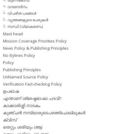
യൂണികോഡ്
വായനദിനം
വിപരീത പദങ്ങള്‍
വൃത്തങ്ങളുടെ പേരുകള്‍
സന്ധി (വ്യാകരണം)
Mast head
Mission Coverage Priorities Policy
News Policy & Publishing Principles
No Bylines Policy
Policy
Publishing Principles
UnNamed Source Policy
Verification Fact-checking Policy
ഉപഭാഷ
എന്താണ് ശ്രേഷ്ഠഭാഷാ പദവി?
കാക്കാരിശ്ശി നാടകം
കുഞ്ചന്‍ നമ്പ്യാരുടെപഴഞ്ചൊല്ലുകള്‍
ക്വിസ്
തെറ്റും ശരിയും (ആ)