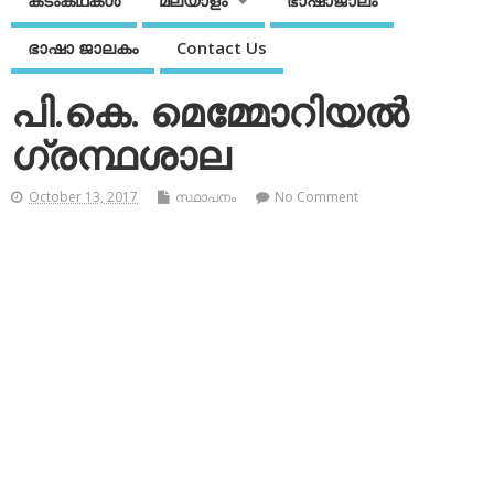
കടംകഥകള്‍
മലയാളം
ഭാഷാജാലം
ഭാഷാ ജാലകം
Contact Us
പി.കെ. മെമ്മോറിയല്‍
ഗ്രന്ഥശാല
October 13, 2017
സ്ഥാപനം
No Comment