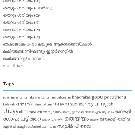
തെറ്റും ശരിയും (ന)
തെറ്റും ശരിയും (പവര്‍ഗം)
തെറ്റും ശരിയും (യ)
തെറ്റും ശരിയും (ര)
തെറ്റും ശരിയും (ല)
തെറ്റും ശരിയും (വ)
ഭാഷാജാലം 2- ഭാഷയുടെ ആകാശക്കാഴ്ചകള്‍
മഷിത്തണ്ട് (നിഘണ്ടു) ഇന്റര്‍നെറ്റില്‍
മാര്‍ക്‌സിസ്റ്റ് പദാവലി
യക്ഷിക്കഥ
Tags
gopu pattithara
bhadrakali
acharam
anushtanakala
anushtanam
baburajan
sudheer p.y
t.r. rajesh
karmam
rajeev n.t
kadakali
krishnanattam
theyyam
കഥകളി
thira
അനുഷ്ഠാനം
veli
അനുഷ്ഠാനകല
അയ്യപ്പന്‍
ആചാരം
തെയ്യം
ഗോപു പട്ടിത്തറ
ഭദ്രകാളി
രാജീവ്
ചങ്ങമ്പുഴ
തിറ
ദേവത
സുധീര്‍ പി വൈ
എൻ ടി
വേളി
സചീന്ദ്രന്‍ കാറഡ്ക്ക