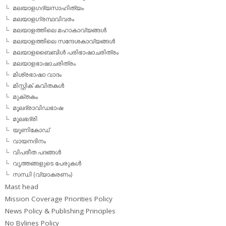
മലയാളഗദ്യസാഹിത്യം
മലയാളഗ്രന്ഥവിവരം
മലയാളത്തിലെ മഹാകാവ്യങ്ങള്‍
മലയാളത്തിലെ സന്ദേശകാവ്യങ്ങള്‍
മലയാളബൈബിള്‍ പരിഭാഷാചരിത്രം
മലയാളഭാഷാചരിത്രം
മിശ്രഭാഷാ വാദം
മിസ്റ്റിക് കവിതകള്‍
മുക്തകം
മൂലദ്രാവിഡഭാഷ
മൂലഭദ്രി
യൂണികോഡ്
വായനദിനം
വിപരീത പദങ്ങള്‍
വൃത്തങ്ങളുടെ പേരുകള്‍
സന്ധി (വ്യാകരണം)
Mast head
Mission Coverage Priorities Policy
News Policy & Publishing Principles
No Bylines Policy