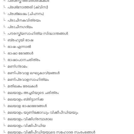
പ്രശസ്ത അവതാരികകള്‍
പ്രശ്‌നോത്തരി (ക്വിസ്)
പ്രശ്ലേഷം (ചിഹ്നനം)
പ്രാചീനകവിത്രയം
പ്രാചീനഗദ്യം
പൗരസ്ത്യസാഹിത്യ സിദ്ധാന്തങ്ങള്‍
ബ്രഹൂയി ഭാഷ
ഭാഷ എന്നാല്‍
ഭാഷാ ഭേദങ്ങള്‍
ഭാഷാപഠനചരിത്രം
മണിഗ്രാമം
മണിപ്രവാള ലഘുകാവ്യങ്ങള്‍
മണിപ്രവാളസാഹിത്യം
മതിലകം രേഖകള്‍
മലയാളം അച്ചടിയുടെ ചരിത്രം
മലയാളം ബ്രിട്ടാനിക്ക
മലയാള ഭാഷാഭേദങ്ങള്‍
മലയാളം യൂണിക്കോഡും വിക്കീപീഡിയയും
മലയാളം വിക്കിഗ്രന്ഥശാല
മലയാളം വിക്കിപീഡിയ
മലയാളം വിക്കീപീഡിയയുടെ സഹോദര സംരംഭങ്ങള്‍