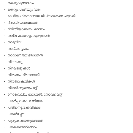
തെരുവുനാടകം
തെറ്റും ശരിയും (അ)
ദേശീയ ഗ്രന്ഥശാല ലിപ്യന്തരണ പദ്ധതി
ദ്രാവിഡഭാഷകള്‍
ദ്വിതീയാക്ഷരപ്രാസം
നല്ല മലയാളം എഴുതാന്‍
നാട്ടറിവ്
നാട്യഗൃഹം
നാറാണത്ത് ഭ്രാന്തന്‍
നിഘണ്ടു
നിഘണ്ടുക്കള്‍
നിരണം ഗ്രന്ഥവരി
നിരണംകവികള്‍
നിഴല്‍ക്കുത്തുപാട്ട്
നോവെല്ല, നോവല്‍, നോവലെറ്റ്
പകര്‍പ്പവകാശ നിയമം
പതിനെട്ടരക്കവികള്‍
പരല്‍പ്പേര്
പുസ്തക കൗതുകങ്ങള്‍
പ്രകരണഗ്രന്ഥം