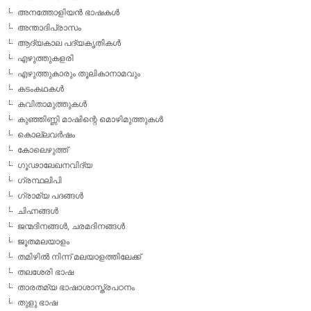
അനത്തോളിയന്‍ ഭാഷകള്‍
അന്താദിപ്രാസം
ആദ്യകാല പദ്യകൃതികള്‍
എഴുത്തുകളരി
എഴുത്തുകാരും തൂലികാനാമവും
കടംകഥകള്‍
കവിതാമുത്തുകള്‍
കുഞ്ഞിണ്ണി മാഷിന്റെ മൊഴിമുത്തുകള്‍
കൊല്ലവര്‍ഷം
കോലെഴുത്ത്
ഗൂഢാലേഖനവിദ്യ
ഗ്രന്ഥലിപി
ഗ്രാമ്യ പദങ്ങള്‍
ചിഹ്നങ്ങള്‍
ജന്മദിനങ്ങള്‍, ചരമദിനങ്ങള്‍
ജൂതമലയാളം
തമിഴില്‍ നിന്ന് മലയാളത്തിലേക്ക്
തലശേരി ഭാഷ
താരതമ്യ ഭാഷാശാസ്ത്രപഠനം
തുളു ഭാഷ