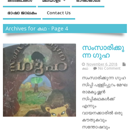
കടംകഥകള്‍
മലയാളം
ഭാഷാജാലം
ഭാഷാ ജാലകം
Contact Us
Archives for കഥ - Page 4
സംസാരിക്കു
ന്ന ഗുഹ
November 6, 2018
കഥ
No Comment
സംസാരിക്കുന്ന ഗുഹ
സിപ്പി പള്ളിപ്പുറം മേഘ
രാമകൃഷ്ണൻ
സിപ്പികഥകൾക്ക്
എന്നും
വായനക്കാരിൽ ഒരു
കൗതുകവും
സന്തോഷവും