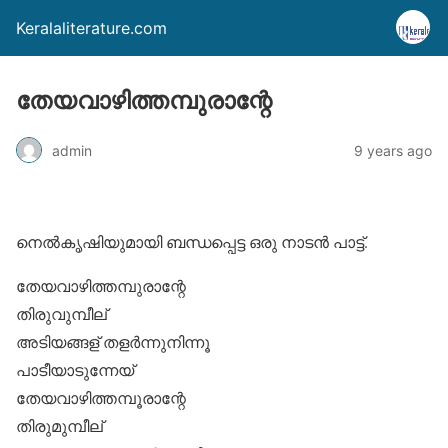
Keralaliterature.com
തേയവാഴിത്തമ്പുരാന്റേ
admin
9 years ago
നെല്‍കൃഷിയുമായി ബന്ധപ്പെട്ട ഒരു നാടന്‍ പാട്ട്.
തേയവാഴിത്തമ്പുരാന്റേ
തിരുവുമ്പീല്
അടിയങ്ങള് തളര്‍ന്നുനിന്നൂ
പാടീയാടുന്നേയ്
തേയവാഴിത്തമ്പൂരാന്റേ
തിരുമുമ്പീല്