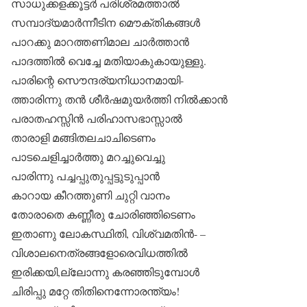
സാധുക്കളക്കൂട്ടർ പരിശ്രമത്താൽ
സമ്പാദ്യമാർന്നീടിന മൌക്തികങ്ങൾ
പാറക്കു മാറത്തണിമാല ചാർത്താൻ
പാദത്തിൽ വെച്ചേ മതിയാകുകായുള്ളു.
പാരിന്റെ സൌന്ദര്യനിധാനമായി-
ത്താരിന്നു തൻ ശീർഷമുയർത്തി നിൽക്കാൻ
പരാതഹസ്സിൻ പരിഹാസഭാസ്സാൽ
താരാളി മങ്ങിതലചാചിടെണം
പാടചെളിച്ചാർത്തു മറച്ചുവെച്ചു
പാരിന്നു പച്ചപ്പുതുപ്പട്ടുടുപ്പാൻ
കാറായ കീറത്തുണി ചുറ്റി വാനം
തോരാതെ കണ്ണീരു ചോരിഞ്ഞിടെണം
ഇതാണു ലോകസ്ഥിതി, വിശ്വമതിൻ- –
വിശാലനെത്രങ്ങളോരെവിധത്തിൽ
ഇരിക്കയി,ല്ലോന്നു കരഞ്ഞിടുമ്പോൾ
ചിരിപ്പു മറ്റേ തിതിനെന്നോരന്ത്യം!