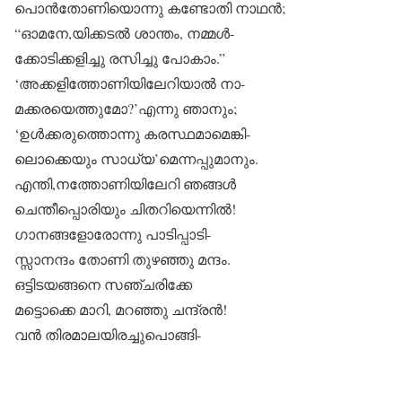
പൊൻതോണിയൊന്നു കണ്ടോതി നാഥൻ;
“ഓമനേ,യിക്കടൽ ശാന്തം, നമ്മൾ-
ക്കോടിക്കളിച്ചു രസിച്ചു പോകാം.”
‘അക്കളിത്തോണിയിലേറിയാൽ നാ-
മക്കരയെത്തുമോ?’എന്നു ഞാനും;
‘ഉൾക്കരുത്തൊന്നു കരസ്ഥമാമെങ്കി-
ലൊക്കെയും സാധ്യ’മെന്നപ്പുമാനും.
എന്തി,നത്തോണിയിലേറി ഞങ്ങൾ
ചെന്തീപ്പൊരിയും ചിതറിയെന്നിൽ!
ഗാനങ്ങളോരോന്നു പാടിപ്പാടി-
സ്സാനന്ദം തോണി തുഴഞ്ഞു മന്ദം.
ഒട്ടിടയങ്ങനെ സഞ്ചരിക്കേ
മട്ടൊക്കെ മാറി, മറഞ്ഞു ചന്ദ്രൻ!
വൻ തിരമാലയിരച്ചുപൊങ്ങി-