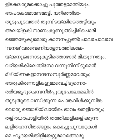
ളിടകലരുമക്കൊച്ചു പൂത്തട്ടമേന്തിയും,
അപരകരമാമന്ദമാട്ടി, യറിഞ്ഞിടാ-
തുടുപുടവതൻ തുമ്പിടയ്ക്കിടെത്തട്ടിയും
അലയിളകി നാണംകുണുങ്ങിച്ചിരിചൊരി-
ഞ്ഞൊഴുകുമൊരു കാനനപ്പൂഞ്ചോലപോലവേ
‘വനജ’വരവെണിയാളമ്പത്തിങ്കലേ-
യ്ക്കനുജനോടുകൂടിത്തൊഴാൻ മിക്കുന്നതും;
വഴിയരികിലെന്തിനോ വന്നുനിന്നീടുമെൻ-
മിഴിയിണകളാനന്ദസമ്പൂർണ്ണമാവതും;
അരുകിരണാളികളുമ്മവെച്ചിടുന്നൊ-
രരിയമൃദുചെമ്പനീർപ്പൂവുപോലാമലിൻ
തുടുതുടെ ലസിക്കുന്ന പൊങ്കവിൾക്കുമ്പിങ്ക-
ലൊരു ഞൊടിയിലായിരം ഭാവം തെളിവതും;
തളിരധരപാളിയിൽ തത്തിക്കളിക്കളിക്കുന്ന
ലളിതഹസിതങ്ങളാം കൊച്ചുപൂമ്പാറ്റകൾ
മമ ഹൃദയമിക്കിളിയേറ്റുമാറങ്ങൊരു