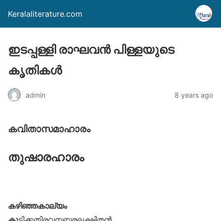
Keralaliterature.com
ഇടപ്പള്ളി രാഘവന്‍ പിള്ളയുടെ
കൃതികള്‍
admin
8 years ago
കവിതാസമാഹാരം
തുഷാരഹാരം
കഴിഞ്ഞകാല്യം
കു
ട്ടിക്കതിരവനബരലക്ഷ്മിതൻ