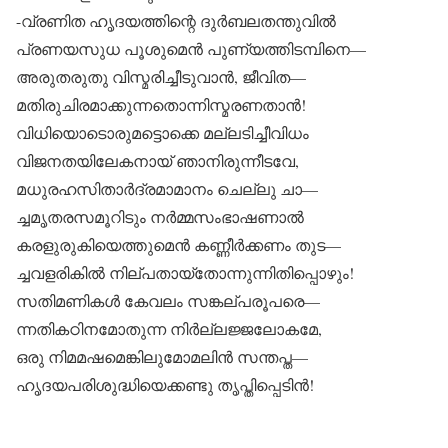
-വ്രണിത ഹൃദയത്തിന്റെ ദുർബലതന്തുവിൽ
പ്രണയസുധ പൂശുമെൻ പുണ്യത്തിടമ്പിനെ—
അരുതരുതു വിസ്മരിച്ചീടുവാൻ, ജീവിത—
മതിരുചിരമാക്കുന്നതൊന്നിസ്മരണതാൻ!
വിധിയൊടൊരുമട്ടൊക്കെ മല്ലടിച്ചീവിധം
വിജനതയിലേകനായ് ഞാനിരുന്നീടവേ,
മധുരഹസിതാർദ്രമാമാനം ചെല്ലു ചാ—
ച്ചമൃതരസമൂറിടും നർമ്മസംഭാഷണാൽ
കരളുരുകിയെത്തുമെൻ കണ്ണീർക്കണം തുട—
ച്ചവളരികിൽ നില്പതായ്തോന്നുന്നിതിപ്പൊഴും!
സതിമണികൾ കേവലം സങ്കല്പരൂപരെ—
ന്നതികഠിനമോതുന്ന നിർല്ലജ്ജലോകമേ,
ഒരു നിമമഷമെങ്കിലുമോമലിൻ സന്തപ്ത—
ഹൃദയപരിശുദ്ധിയെക്കണ്ടു തൃപ്തിപ്പെടിൻ!