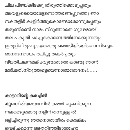
ചില പിഴയ്ക്കിടക്കു തിരുത്തിക്കൊടുപ്പതും
അവളുടെയൊരേട്ടനൊത്തങ്ങേപ്പുറത്തു ഞാ-
നകതളിർ കുളിർത്തുകൊണ്ടോരോന്നുരപ്പതും
തരുണിമണി നാമം നിറുത്താതെ ഗൂഢമായ്
തല പകുതി ചാച്ചുകൊണ്ടെത്തിനോക്കുന്നതും
ഇരുളിലിരുഹൃദയമൊരു ഞൊടിയിടയിലൊന്നിച്ചൊ-
രാനന്ദസൗധം രചിച്ചു തകർപ്പതും
വ്യതിചലനമല്പവുമേശാതെ കാണ്മൂ ഞാൻ
മതി,മതി,നിറുത്തട്ടെയെന്നാത്മരോദനം!……
കാട്ടാറിന്റെ കരച്ചിൽ
കു
ലഗിരിയയൊന്നിൻ കഴൽ ചുംബിക്കുന്ന
നലമെഴുമൊരു നളിനിതന്നുള്ളിൽ
ഒളിച്ചിരുന്നു ഞാനൊരായിരം കൊല്ലം
വെളിച്ചമെന്നുള്ളതറിഞ്ഞിടാതഹോ!