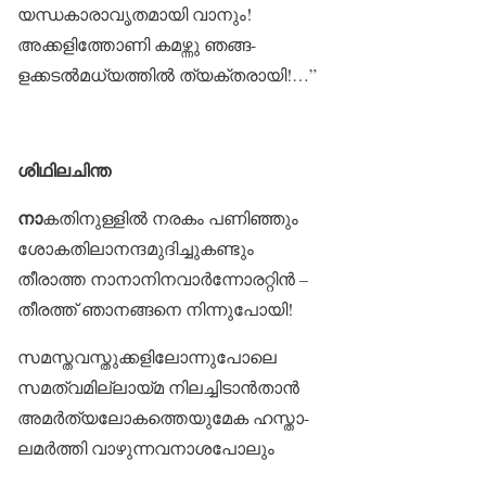
യന്ധകാരാവൃതമായി വാനും!
അക്കളിത്തോണി കമഴ്ന്നു ഞങ്ങ-
ളക്കടൽമധ്യത്തിൽ ത്യക്തരായി!…”
ശിഥിലചിന്ത
നാ
കതിനുള്ളിൽ നരകം പണിഞ്ഞും
ശോകതിലാനന്ദമുദിച്ചുകണ്ടും
തീരാത്ത നാനാനിനവാർന്നോരറ്റിൻ –
തീരത്ത് ഞാനങ്ങനെ നിന്നുപോയി!
സമസ്തവസ്തുക്കളിലോന്നുപോലെ
സമത്വമില്ലായ്മ നിലച്ചിടാൻതാൻ
അമർത്യലോകത്തെയുമേക ഹസ്താ-
ലമർത്തി വാഴുന്നവനാശപോലും