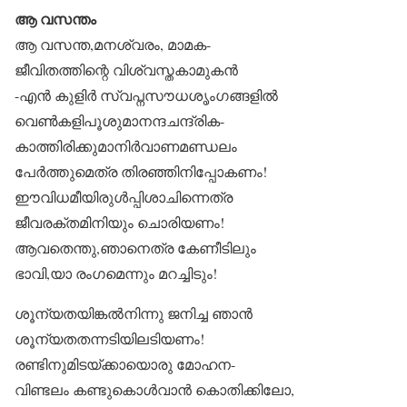
ആ വസന്തം
ആ വസന്ത,മനശ്വരം, മാമക-
ജീവിതത്തിന്റെ വിശ്വസ്തകാമുകൻ
-എൻ കുളിർ സ്വപ്നസൗധശൃംഗങ്ങളിൽ
വെൺകളിപൂശുമാനന്ദചന്ദ്രിക-
കാത്തിരിക്കുമാനിർവാണമണ്ഡലം
പേർത്തുമെത്ര തിരഞ്ഞിനിപ്പോകണം!
ഈവിധമീയിരുൾപ്പിശാചിന്നെത്ര
ജീവരക്തമിനിയും ചൊരിയണം!
ആവതെന്തു,ഞാനെത്ര കേണീടിലും
ഭാവി,യാ രംഗമെന്നും മറച്ചിടും!
ശൂന്യതയിങ്കൽനിന്നു ജനിച്ച ഞാൻ
ശൂന്യതതന്നടിയിലടിയണം!
രണ്ടിനുമിടയ്ക്കായൊരു മോഹന-
വിണ്ടലം കണ്ടുകൊൾവാൻ കൊതിക്കിലോ,