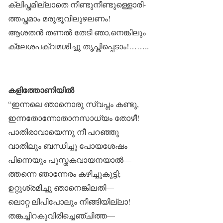
ക്ലിപ്തമില്ലാതെ നീണ്ടുനീണ്ടുള്ളൊരി-
ത്തപ്തമാം മരുഭൂവിലുഴലണം!
ആശതൻ തണൽ തേടി ഞാ,നെങ്കിലും
ക്ലേശപക്വമശിച്ചു തൃപ്തിപ്പെടാം!……..
കളിത്തോണിയിൽ
“ഇന്നലെ ഞാനൊരു സ്വപ്നം കണ്ടു,
ഇന്നതോന്നോതാനസാധ്യം തോഴീ!
പാതിരാവായെന്നു നീ പറഞ്ഞു
വാതിലും ബന്ധിച്ചു പോയശേഷം
പിന്നെയും പുസ്തകവായനയാൽ—
ത്തന്നെ ഞാന്നേരം കഴിച്ചുകൂട്ടി;
ഉറ്റുശ്രമിച്ചു ഞാനെങ്കിലതി—
ലൊറ്റ ലിപിപോലും നീങ്ങിയില്ലാ!
തങ്കച്ചിറകുവിരിച്ചെഞ്ചിത്ത—