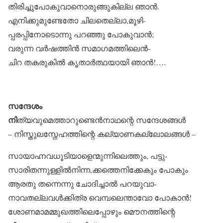
തിരിച്ചുപോകുവാനൊരുങ്ങുകില്ല ഞാൻ.
എനിക്കുമുണ്ടേതോ ചിലതെല്ലാ,മൂഴി-
പ്പരപ്പിനോടൊന്നു പറഞ്ഞു പോകുവാൻ;
വരുന്ന വർഷത്തിൻ സമാഗമത്തിലെൻ-
ചിറ തകരുകിൽ കൃതാർത്ഥയായി ഞാൻ!….
സന്ദേശം
നി
ത്യവുമെത്താറുണ്ടെൻനാഥന്റെ സന്ദേശങ്ങൾ
– നിസ്തുലസ്നേഹത്തിന്റെ കല്യാണകല്ലോലങ്ങൾ –
സായാഹ്നവധൂടിയാളെന്മുന്നിലെത്തും, പട്ടു-
സാരിതന്നുള്ളിൽനിന്ന,ക്കത്തെനിക്കേകും പോകും
ആരതു തന്നെന്നു ചോദിച്ചാൽ പറയുവാ-
നാവതല്ലവൾക്കിത്ര വെമ്പലെന്താവോ പോകാൻ!
ശോണമാമമ്മുഖത്തിലെപ്പോഴും മൌനത്തിന്റെ