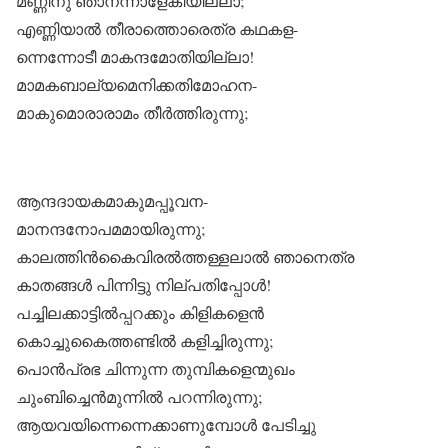
മണ്ണിനു ഞാനന്നാളേകിയില്ലാ;
എണ്ണിയാൽ തീരാത്തൊരെത്ര കഥകള-
ന്നെന്നോടീ മാകന്ദമോതിയില്ലാ!
മാമകബാല്യമെനിക്കതിമോഹന-
മാകുമൊരാരാമം തീർത്തിരുന്നു;
ആന്ദദായകമാകുമപ്പൂവന-
മാനന്ദനോപമമായിരുന്നു;
കാലത്തിൻകൈവിരൽത്തള്ളലാൽ ഞാനെത്ര
കാതങ്ങൾ പിന്നിട്ടു നില്പതിപ്പോൾ!
പച്ചിലക്കാട്ടിൽപ്പറക്കും കിളികളെൻ
കൊച്ചുകൈത്തണ്ടിൽ കളിച്ചിരുന്നു;
പൊൻപ്രഭ ചിന്നുന്ന തുമ്പികളെന്മുഖം
ചുംബിച്ചെൻമുന്നിൽ പറന്നിരുന്നു;
ആയവയിന്നെന്നെക്കാണുമ്പോൾ പേടിച്ചു