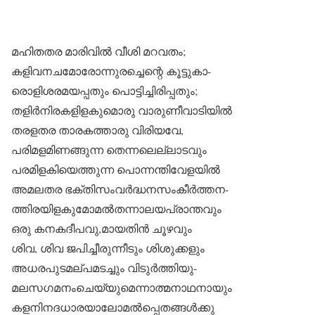
മഹിതതര മാരിവിൽ വീശി മറവതം;
കളിവനചമോരോന്നുരച്ചെന്റെ കൂട്ടുകാ-
രൊളിശരമയപ്പതും പൊട്ടിച്ചിരിപ്പതും;
തളിർനിരകളിളകുമൊരു വാരുണീവാടിയിൽ
തരളതര താരകത്താരു വിരിയവേ,
പരിമളമിണങ്ങുന്ന തെന്നലെല്ലാടവും
പരമിളകിയെത്തുന്ന പൊന്നന്തിവേളയിൽ
അമലതര ഭക്തിസംവർദ്ധനസംകീർത്തന-
ത്തിരയിളകുമോമൽതന്നാലയപ്രാന്തവും
ഒരു കനകദീപവു,മായതിൻ ചൂഴവും
ശിവ, ശിവ ജപിച്ചീരുന്നീടും ശിശുക്കളും
അധരപുടമല്പമടച്ചും വിടുർത്തിയു-
മലസഗമനംചെയ്യുമെന്നാത്മനാഥനായും
കളനിനദധാരയാലോമൽപ്പെതങ്ങൾക്കു