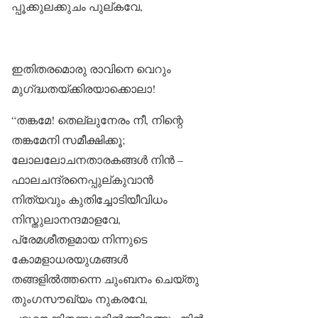
പ്പൂക്കുലക്കുചം പുല്കവേ,
ഇതിതരമൊരു രാവിനെ വെറും
മുഗ്‌ദ്ധതയ്ക്കിരയാക്കൊലാ!
“തങ്കമേ! തെല്ലുനേരം നീ, നിന്റെ
തങ്കമേനി സമീക്ഷിക്കൂ;
ലോലലോചനതാരകങ്ങൾ നിൻ –
ഫാലചന്ദ്രനെപ്പുല്കുവാൻ
നിത്യവും കുതിച്ചോടിയീവിധം
നിസ്തുലാനന്ദമാളവേ,
പ്രേമശീതളമായ നിന്നുടെ
കോമളാധരയുഗ്മങ്ങൾ
തങ്ങളിൽത്തന്നെ ചുംബനം ചെയ്തു
തുംഗസൗഖ്യം നുകരവേ,