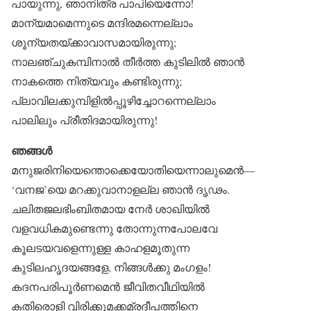
പായുന്നു, ഞാനിത്ര പാപിയെന്നോ!
മാന്യമാമെന്നുടെ മന്ദിരമന്നെല്ലാം
ശൂന്യതയ്ക്കാവാസമായിരുന്നു;
നാലഞ്ചുകമ്പിനാൽ തീർത്ത കുടിലിൽ ഞാൻ
നാകത്തെ നിത്യവും കണ്ടിരുന്നു;
പ്ലാവിലക്കുമ്പിളിൽപ്പൂഴിച്ചോറന്നെല്ലാം
പാലിലും പ്രീതിദമായിരുന്നു!
ഞങ്ങൾ
മനുജരിനിയെന്തൊക്കെയോതിയെന്നാലുമെൻ—
‘വനജ’യെ മറക്കുവാനാളല്ല ഞാൻ ദൃഢം.
ചലിതജലഭിംബിതമായ നേർ ശാഖിയിൽ
വളവധികമുണ്ടെന്നു തോന്നുന്നപോലവേ
കൂലടയവളെന്നുള്ള കാഹളമൂതുന്ന
കുടിലഹൃദയങ്ങളേ, നിങ്ങൾക്കു മംഗളം!
കദനപരിപൂർണമെൻ ജീവിതവീഥിയിൽ
കതിരൊളി വിരിക്കുമക്കമ്രദീപത്തിനെ