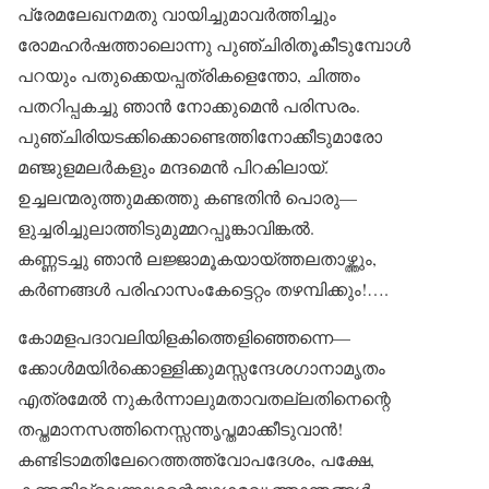
പ്രേമലേഖനമതു വായിച്ചുമാവർത്തിച്ചും
രോമഹർഷത്താലൊന്നു പുഞ്ചിരിതൂകീടുമ്പോൾ
പറയും പതുക്കെയപ്പത്രികളെന്തോ, ചിത്തം
പതറിപ്പകച്ചു ഞാൻ നോക്കുമെൻ പരിസരം.
പുഞ്ചിരിയടക്കിക്കൊണ്ടെത്തിനോക്കീടുമാരോ
മഞ്ജുളമലർകളും മന്ദമെൻ പിറകിലായ്.
ഉച്ചലന്മരുത്തുമക്കത്തു കണ്ടതിൻ പൊരു—
ളുച്ചരിച്ചുലാത്തിടുമുമ്മറപ്പൂങ്കാവിങ്കൽ.
കണ്ണടച്ചു ഞാൻ ലജ്ജാമൂകയായ്ത്തലതാഴ്ത്തും,
കർണങ്ങൾ പരിഹാസംകേട്ടെറ്റം തഴമ്പിക്കും!….
കോമളപദാവലിയിളകിത്തെളിഞ്ഞെന്നെ—
ക്കോൾമയിർക്കൊള്ളിക്കുമസ്സന്ദേശഗാനാമൃതം
എത്രമേൽ നുകർന്നാലുമതാവതല്ലതിനെന്റെ
തപ്തമാനസത്തിനെസ്സന്തൃപ്തമാക്കീടുവാൻ!
കണ്ടിടാമതിലേറെത്തത്ത്വോപദേശം, പക്ഷേ,