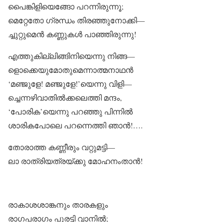
പൈങ്കിളിയെങ്ങോ പറന്നിരുന്നൂ;
മെറ്റേതോ ഗ്രന്ധം തിരഞ്ഞുനോക്കി—
ച്ചുറ്റുമെൻ കണ്ണുകൾ പാഞ്ഞിരുന്നു!
എത്തുകില്ലിങ്ങിനിയെന്നു നിങ്ങ—
ളൊക്കെയുമോതുമെന്നാത്മനാഥൻ
‘മഞ്ജുളേ! മഞ്ജുളേ!’യെന്നു വിളി—
ച്ചെന്നഴിവാതിൽക്കലെത്തി മന്ദം,
‘പോരിക’യെന്നു പറഞ്ഞു പിന്നിൽ
ശാരികപോലെ പറന്നെത്തി ഞാൻ!….
തോരാത്ത കണ്ണീരും വറ്റുമട്ടി—
ലാ രാത്രിയത്രയ്ക്കു മോഹനംതാൻ!
രാകാശശാങ്കനും താരകളും
രാഗപരാഗം പുരട്ടി വാനിൽ;