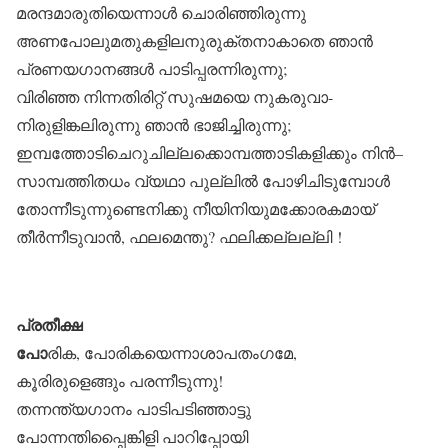
മരന്ദമാരുതിയെന്നാൾ ചൊരിഞ്ഞിരുന്നു
അണപോലുമതുകളിലനുരുക്തനാകാതെ ഞാൻ
പ്രണയഗാനങ്ങൾ പാടിപ്പരന്നിരുന്നു;
വിരിഞ്ഞ നിന്നതിരിറ്റ് സുഷമയെ നുകരുവാ-
നിരുളിങ്കലിരുന്നു ഞാൻ ഭാജിച്ചിരുന്നു;
ഇമ്പത്തോടിചെറുചില്ലക്കൊമ്പത്താടികളിക്കും നിൻ–
സാമ്പത്തിതധം വ്യഥാ പുല്ലിൽ പോഴിചിടുമ്പോൾ
തോന്നീടുന്നുണ്ടെനിക്കു നീയിനിയുമക്കോരകമായ്‌
തീർന്നീടുവാൻ, ഫലമെന്തു? ഫലിക്കല്ലല്ലി !
പ്രതീക്ഷ
പോ
രിക, പോരികയെന്നാശാപതംഗമേ,
കൂരിരുളെങ്ങും പരന്നീടുന്നു!
തന്നന്ത്യഗാനം പാടിപടിഞ്ഞാട്ടു
പോന്നന്തിപ്പൈങ്കിളി പാറിപ്പോയി