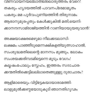
വീണവായനയല്ലാതില്ലൊരുത്തരം വേറെ!
തകരും ഹൃദയത്തിൽ പാവനപ്രേമാമൃതം
പകരും മമ പൂർവപുണ്യത്തിൻ തിരുനാമം
ആരാനുമുരപ്പതും കേൾക്കുകിൽ മതി,യെനി-
ക്കാനന്ദസാമ്രാജ്യത്തിൻ റാണിയായുയരുവാൻ!
അക്ഷയാക്ഷരമെഴുമാ നീലക്കടലാസി-
ലക്ഷമം പാഞ്ഞീടുമെന്നക്ഷികളത്യുത്സാഹാൽ,
സംശുദ്ധമതിലെന്റെ മാനസം മുങ്ങും, ലോകം
സംശയക്കരിമ്പടമിട്ടെന്നെ മൂടും വേഗം!
കല്മഷംപോലും സ്നേഹം, ഇത്തരം സദാചാര-
ക്കന്മതിൽക്കെട്ടിലല്ലാതെങ്ങുള്ളു ദുരാചാരം?
ആളിമാരെയും വിട്ടിട്ടേകയായാരാമത്തി-
ലാളുമുൽക്കണ്ഠയോടുകൂടി ഞാനതിഗൂഢം