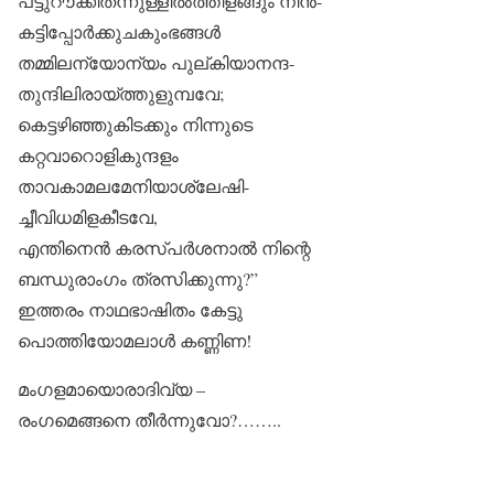
പട്ടുറൗക്കിതന്നുള്ളിൽത്തിളങ്ങും നിൻ-
കട്ടിപ്പോർക്കുചകുംഭങ്ങൾ
തമ്മിലന്യോന്യം പുല്കിയാനന്ദ-
തുന്ദിലിരായ്ത്തുളുമ്പവേ;
കെട്ടഴിഞ്ഞുകിടക്കും നിന്നുടെ
കറ്റവാറൊളികുന്ദളം
താവകാമലമേനിയാശ്ലേഷി-
ച്ചീവിധമിളകീടവേ,
എന്തിനെൻ കരസ്പർശനാൽ നിന്റെ
ബന്ധുരാംഗം ത്രസിക്കുന്നു?”
ഇത്തരം നാഥഭാഷിതം കേട്ടു
പൊത്തിയോമലാൾ കണ്ണിണ!
മംഗളമായൊരാദിവ്യ –
രംഗമെങ്ങനെ തീർന്നുവോ?……..