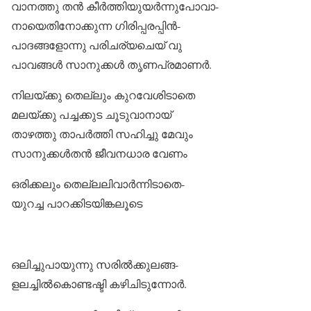
വാനത്തു തൻ കീർത്തിയുയർന്നുപോവാ-
നായെതിനോക്കുന്ന ഗിരിപ്പരപ്പിൻ-
പാദങ്ങളോന്നു പരിചര്യചെയ് വു
പാവങ്ങൾ സാനുക്കൾ തൃണപ്രമാണർ.
നിലയ്ക്കു തെല്ലും കുറവേശിടാതെ
മലയ്ക്കു പച്ചക്കുട ചൂടുവാനായ്‌
താഴത്തു താപർത്തി സഹിച്ചു മേവും
സാനുക്കൾതൻ ജീവനധാര വേണം
ഒരിക്കലും തെല്ലലിവാർന്നിടാതെ-
യുറച്ച പാറക്കിടയിങ്കലൂടെ
ഒലിച്ചുപായുന്നു സരിൽക്കുലങ്ങ-
ളലച്ചിൽകൊണ്ടഷ്ടി കഴിചിടുന്നോർ.