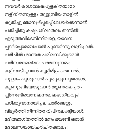
നവവർഷാശ്ലേഷപുളകിതയാമാ
നളിനിതന്നുള്ളം തുളുമ്പിയ നാളിൽ
കുതിച്ചു ഞാനൂഴിപ്പരപ്പിലേ,യ്ക്കെന്നാൽ
പതിച്ചിതു കഷ്ടം ശിലാതലം തന്നിൽ!
എടുത്തവിടെനിന്നിവളെ, യാവന-
പ്പടർപ്പൊരമ്മപോൽ പുണർന്നു ലാളിച്ചാൽ.
പരിചിൽ ശാന്തത പരിലസിക്കുമെൻ-
പരിസരമെല്ലാം പരമസുന്ദരം;
കളിയാടീടുവാൻ കുളിരിളം തെന്നൽ,
പുളകം പൂശുവാൻ പുതുകുസുമങ്ങൾ,
കുണുങ്ങിയോടുവാൻ തൃണതലപ്പര,-
പ്പിണങ്ങിയെന്നിലന്നഖിലഭാഗ്യവും!
പഠിക്കുവാനായിപ്പല പത്രങ്ങളും
വിടുർത്തി നിന്നിതാ വിപിനലക്ഷ്മിയാൾ.
മദീയഭാഗ്യത്തിൽ മനം മയങ്ങി ഞാൻ
മദാലസയായിച്ചരിച്ചിതക്കാലം!