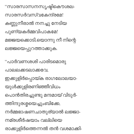
“സാരസാസനസൃഷ്ടികൌശല-
സാരസർവസ്വകേന്ദ്രമേ!
കണ്ണുനീരാൽ നനച്ചു നേടിയ
പുണ്യകർമ്മവിപാകമേ!
മജ്ജയക്കൊടി,യൊന്നു നീ നിന്റെ
ലജ്ജയെപ്പുറത്താക്കുക.
“പാർവണശശി പാരിടമൊരു
പാലലക്കടലാക്കവേ,
ഇക്കുളിർപ്പൊയ്ക രാഗലോലയാ-
യുൾക്കുളിരണിഞ്ഞീവിധം
പൊൻതിരച്ചുണ്ടു മന്ദമായ് വിടുർ-
ത്തിന്ദുരശ്മയെച്ചുംബിക്കേ,
നർമ്മഭാഷണചാതുര്യാൽ ലജ്ജാ-
നമ്രശീർഷയാം വല്ലിയെ
രാക്കുളിർത്തെന്നൽ തൻ വശമാക്കി-