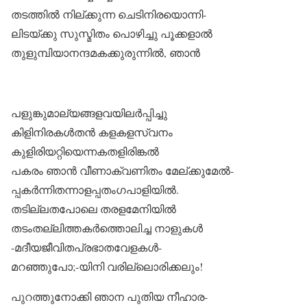
തടത്തിൽ നില്ക്കുന്ന ചെടിനിരയൊന്നി-
ലിടയ്ക്കു സുസ്മിതം പൊഴിച്ചു പൂക്കളാൽ
തുളുമ്പിയാനന്ദമകക്കുരുന്നിൽ, ഞാൻ
പളുങ്കുമാല്യങ്ങളവയിലർപ്പിച്ചു
കിളിനിരകൾതൻ കളകളസ്വനം
കുളിരിയറ്റിയെന്നകതളിരിങ്കൽ
പകരം ഞാൻ വീണാക്വണിതം മേല്ക്കുമേൽ-
പ്പകർന്നിതന്നാളപ്പതംഗപാളിയിൽ.
തടില്ലതപോലെ തരളമേനിയിൽ
തടംതല്ലിത്തകർത്തൊലിച്ച നാളുകൾ
-മദീയജീവിതപ്രഭാതവേളകൾ-
മറഞ്ഞുപോ;-യിനി വരില്ലൊരിക്കലും!
പുറത്തുനോക്കി ഞാന പുതിയ നീഹാര-