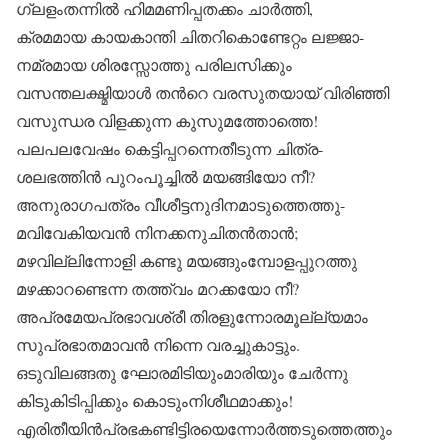
ഗ്ലളംതന്നിൽ ഹിമമണിപ്പതക്കം ചാർത്തി,
ക്രമമായ കായകാന്തി ചിതറികൊണ്ടേറ്റം ലജ്ജാ-
നമ്രമായ ശിരസ്സോത്തു പരിലസിക്കും
വസന്തലക്ഷ്മിയാൾ തൻറെ വരസുതയായ്‌ വിരിഞ്ഞി
വസുന്ധര വിളക്കുന്ന കുസുമത്തോത്തെ!
പലപലവേഷം കെട്ടിപ്പറന്നെതീടുന്ന ചിത്ര-
ശലഭത്തിൻ പുറംപൂച്ചിൽ മയങ്ങിയോ നീ?
അനുരാഗപത്രം വീശീട്ടനുദിനമാടുത്തെത്തു-
മവിവേകിയവൻ നിനക്കനുചിതൻതാൻ;
മഴവില്ലിന്നോളി കണ്ടു മയങ്ങുംമ്പോളപ്പുറത്തു
മഴക്കാറണ്ടെന്ന തത്ത്വം മറക്കയോ നീ?
അപ്രമേയപ്രഭാവശ്രീ തിരളുന്നോരമൂല്ല്യമാം
സുപ്രഭാതമാവൻ നിന്നെ വരച്ചുകാട്ടും.
ഒടുവിലങ്ങതു ഘോരമിടിയുംമാരിയും ചേർന്നു
കിടുകിടിപ്പിക്കും കൊടുംനിശീഥമാക്കും!
എരിതീയിൻപ്രഭകണ്ടിട്ടിരയെന്നോർത്തടുത്തെത്തും