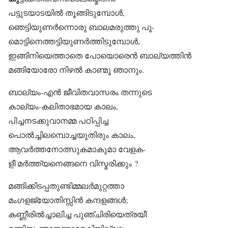
പട്ടുടയാടയിൽ തൂങ്ങിടുമ്പോൾ,
ഞെട്ടിയുണർന്നൊരു ബാലമരുത്തു പൂ-
മൊട്ടിനെത്തട്ടിയുണർത്തിടുമ്പോൾ,
ഇങ്ങിനിയെത്താതെ പോയൊരെൻ ബാല്യത്തിൻ
മങ്ങിയോരോ നിഴൽ കാണ്മൂ ഞാനും.
ബാല്യം-എൻ ജീവിതവാസരം തന്നുടെ
കാല്യം-കലിതാഭമായ കാലം,
പിച്ചനടക്കുവാനമ്മ പഠിപ്പിച്ച
പൊൽച്ചിലമ്പൊച്ചയുതിരും കാലം,
ആവർത്തനോത്സുകമാകുമാ വേളക-
ളീ മർത്ത്യനെങ്ങനെ വിസ്മരിക്കും ?
മങ്ങിക്കിടപ്പതുണ്ടിമ്മലർമുറ്റത്താ
മംഗളജ്യോതിസ്സിൻ കന്ദളങ്ങൾ;
കണ്ണീരിൽച്ചാലിച്ച പുഞ്ചിരിയെത്രയീ