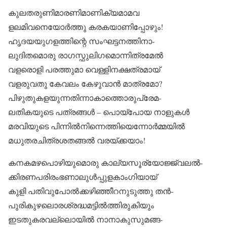
കുലതരുണിമാരണിമാണിക്യമാമവ
ളലമിവനെയോർത്തു കരകയാണിപ്പോഴും!
ഹൃദയയുഗളത്തിന്റെ സംഘട്ടനത്തിനാ-
ലുദിതമൊരു രാഗസ്ഫുലിഗമൊന്നിത്രമേൽ
വളരൊളി പരത്തുമാ വെള്ളിനക്ഷത്രമായ്
വളരുവതു കേവലം കേഴുവാൻ മാത്രമോ?
പിഴുതുകളയുന്നതിന്നാകാത്തൊരുപ്രേമ-
ലതികയുടെ പത്രങ്ങൾ – പൊയ്‌പോയ നാളുകൾ
മരവിയുടെ പിന്നിൽനിന്നെത്തിയെന്നോർമ്മയിൽ
മധുതരചിത്രശതങ്ങൽ വരയ്ക്കയാം!
കനകമഴപൊഴിയുമൊരു കാല്യസൂര്യോജ്ജ്വലൽ-
ക്കിരണപരിരംഭണാലുൾപ്പുളകാംഗിയായ്
കുളി പതിവുപോൽക്കഴിഞ്ഞീറനുടുത്തു തൻ-
പുരികുഴലൊരശ്രദ്ധമട്ടിൽത്തിരുകിയും
ഇടതുകരവല്ലൊയിൽ നാനാകുസുമങ്ങ-