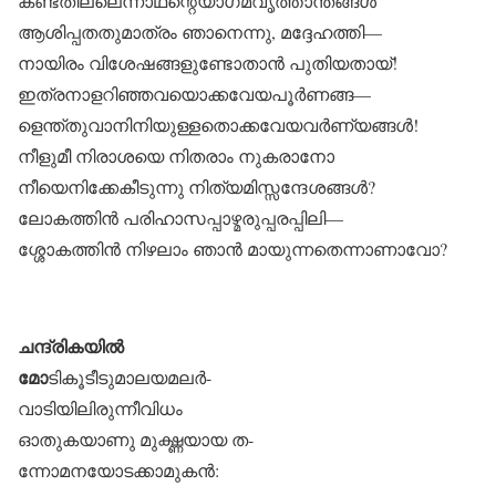
കണ്ടതില്ലെന്നാഥന്റെയാഗമവൃത്താന്തങ്ങൾ
ആശിപ്പതതുമാത്രം ഞാനെന്നു, മദ്ദേഹത്തി—
നായിരം വിശേഷങ്ങളുണ്ടോതാൻ പുതിയതായ്!
ഇത്രനാളറിഞ്ഞവയൊക്കവേയപൂർണങ്ങ—
ളെന്ത്തുവാനിനിയുള്ളതൊക്കവേയവർണ്യങ്ങൾ!
നീളുമീ നിരാശയെ നിതരാം നുകരാനോ
നീയെനിക്കേകീടുന്നു നിത്യമിസ്സന്ദേശങ്ങൾ?
ലോകത്തിൻ പരിഹാസപ്പാഴ്മരുപ്പരപ്പിലി—
ശ്ശോകത്തിൻ നിഴലാം ഞാൻ മായുന്നതെന്നാണാവോ?
ചന്ദ്രികയിൽ
മോ
ടികൂടീടുമാലയമലർ-
വാടിയിലിരുന്നീവിധം
ഓതുകയാണു മുഗ്ദ്ധയായ ത-
ന്നോമനയോടക്കാമുകൻ: