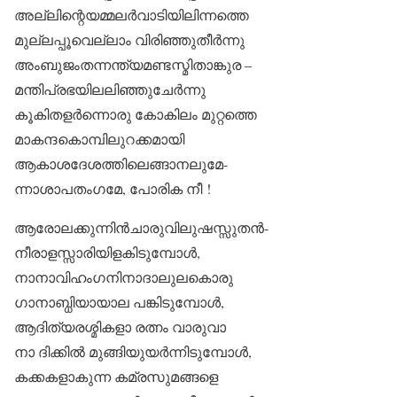
അല്ലിന്റെയമ്മലർവാടിയിലിന്നത്തെ
മുല്ലപ്പൂവെല്ലാം വിരിഞ്ഞുതീർന്നു
അംബുജംതന്നന്ത്യമണ്ടസ്മിതാങ്കുര –
മന്തിപ്രഭയിലലിഞ്ഞുചേർന്നു
കൂകിതളർന്നൊരു കോകിലം മുറ്റത്തെ
മാകന്ദകൊമ്പിലുറക്കമായി
ആകാശദേശത്തിലെങ്ങാനലുമേ-
ന്നാശാപതംഗമേ, പോരിക നീ !
ആരോലക്കുന്നിൻചാരുവിലുഷസ്സുതൻ-
നീരാളസ്സാരിയിളകിടുമ്പോൾ,
നാനാവിഹംഗനിനാദാലുലകൊരു
ഗാനാബ്ധിയായാല പങ്കിടുമ്പോൾ,
ആദിത്യരശ്മികളാ രത്നം വാരുവാ
നാ ദിക്കിൽ മുങ്ങിയുയർന്നിടുമ്പോൾ,
കക്കകളാകുന്ന കമ്രസുമങ്ങളെ