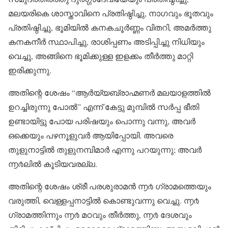
മലയരികെ ശാസ്താവിനെ പ്രതിഷ്ഠിച്ചു, നാഗവും ഭൂതവും
പ്രതിഷ്ഠിച്ചു, ഭൂമിയിൽ കനകചൂർണ്ണം വിതറി, അമർത്തു
കനകനീർ സ്ഥാപിച്ചു, രാശിപ്പണം അടിപ്പിച്ചു നിധിയും
വെച്ചു, അങ്ങിനെ ഭൂമിക്കുള്ള ഇളക്കം തീർത്തു മാറ്റി
ഇരിക്കുന്നു.
അതിന്റെ ശേഷം “ആർയ്യബ്രാഹ്മണർ മലയാളത്തിൽ
ഉറച്ചിരുന്നു പോൽ” എന്ന് കേട്ടു മുമ്പിൽ സർപ്പ ഭീതി
ഉണ്ടായിട്ടു പോയ പരിഷയും പൊന്നു വന്നു, അവർ
ഒക്കെയും പഴനൂളുവർ ആയിപ്പോയി. അവരെ
തുളുനാട്ടിൽ തുളുനമ്പിമാർ എന്നു പറയുന്നു; അവർ
൬൪ലിൽ കൂടിയവരല്ല.
അതിന്റെ ശേഷം ശ്രീ പരശുരാമൻ ൬൪ ഗ്രാമത്തെയും
വരുത്തി, വെള്ളപ്പനാട്ടിൽ കൊണ്ടുവന്നു വെച്ചു. ൬൪
ഗ്രാമത്തിന്നും ൬൪ മഠവും തീർത്തു, ൬൪ ദേശവും