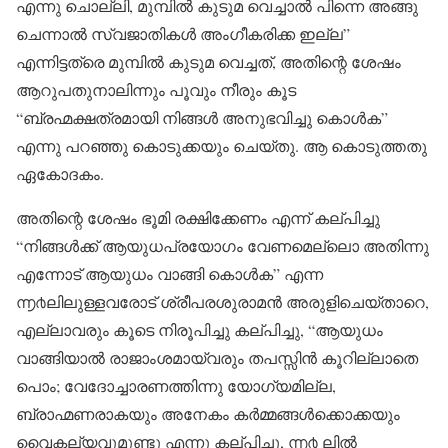
എന്നു ചൊല്ലി, മുമ്പിൽ കുടുമ വെച്ചാൽ പിന്നെ അങ്ങു
ചെന്നാൽ സ്വജാതികൾ അംഗീകരിക്ക ഇല്ല”
എന്നിട്ടത്രെ മുമ്പിൽ കുടുമ വെച്ചത്, അതിന്റെ ശേഷം
ആറുപതുനാലിന്നും പൂവും നീരും കൂട
“ബ്രഹ്മക്ഷത്രമായി നിങ്ങൾ അനുഭവിച്ചു കൊൾക”
എന്നു പറഞ്ഞു കൊടുക്കയും ചെയ്തു. ആ കൊടുത്തതു
ഏകോദകം.
അതിന്റെ ശേഷം ഭൂമി രക്ഷിക്കേണം എന്ന് കല്പിച്ചു
“നിങ്ങൾക്ക് ആയുധപ്രയോഗം വേണമെല്ലൊ അതിന്നു
എന്നോട് ആയുധം വാങ്ങി കൊൾക” എന്ന
൬൪ലിലുള്ളവരോട് ശ്രീപരശുരാമൻ അരുളിചെയ്താറെ,
എല്ലാവരും കൂടെ നിരൂപിച്ചു കല്പിച്ചു, “ആയുധം
വാങ്ങിയാൽ രാജാംശമായ്‌വരും തപസ്സിൻ കൂറില്ലാതെ
പൊം; വേദോച്ചാരണത്തിന്നു യോഗ്യമില്ല,
ബ്രാഹ്മണരാകയും അനേകം കർമ്മങ്ങൾക്കൊക്കയും
വൈകല്യവുമുണ്ടു എന്നു കല്പിച്ചു, ൬൪ ലിൽ