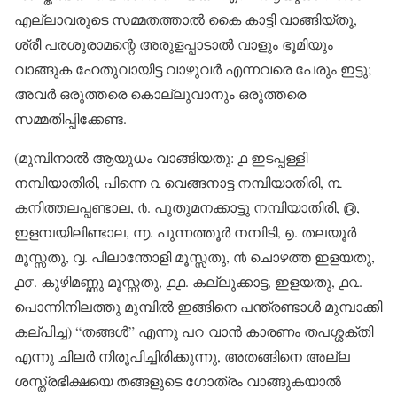
എല്ലാവരുടെ സമ്മതത്താൽ കൈ കാട്ടി വാങ്ങിയ്തു,
ശ്രീ പരശുരാമന്റെ അരുളപ്പാടാൽ വാളും ഭൂമിയും
വാങ്ങുക ഹേതുവായിട്ട വാഴുവർ എന്നവരെ പേരും ഇട്ടു;
അവർ ഒരുത്തരെ കൊല്ലുവാനും ഒരുത്തരെ
സമ്മതിപ്പിക്കേണ്ട.
(മുമ്പിനാൽ ആയുധം വാങ്ങിയതു: ൧ ഇടപ്പള്ളി
നമ്പിയാതിരി, പിന്നെ ൨ വെങ്ങനാട്ട നമ്പിയാതിരി, ൩
കനിത്തലപ്പണ്ടാല, ൪. പുതുമനക്കാട്ടു നമ്പിയാതിരി, ൫,
ഇളമ്പയിലിണ്ടാല, ൬. പുന്നത്തൂർ നമ്പിടി, ൭. തലയൂർ
മൂസ്സതു, ൮. പിലാന്തോളി മൂസ്സതു, ൯ ചൊഴത്ത ഇളയതു,
൧൦. കുഴിമണ്ണു മൂസ്സതു, ൧൧. കല്ലുക്കാട്ട, ഇളയതു, ൧൨.
പൊന്നിനിലത്തു മുമ്പിൽ ഇങ്ങിനെ പന്ത്രണ്ടാൾ മുമ്പാക്കി
കല്പിച്ച) “തങ്ങൾ” എന്നു പറ വാൻ കാരണം തപശ്ശക്തി
എന്നു ചിലർ നിരൂപിച്ചിരിക്കുന്നു, അതങ്ങിനെ അല്ല
ശസ്ത്രഭിക്ഷയെ തങ്ങളുടെ ഗോത്രം വാങ്ങുകയാൽ