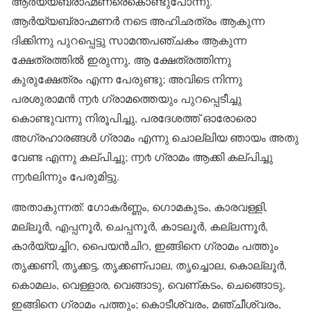
ആർയ്യബ്രാഹ്മണരെകൊണ്ടുപോന്നു.
ആർയ്യബ്രാഹ്മണർ നടെ അഹിഛത്രം ആകുന്ന
ദിക്കിന്നു പുറപ്പെട്ടു സാമന്തപഞ്ചകം ആകുന്ന
ക്ഷേത്രത്തിൽ ഇരുന്നു, ആ ക്ഷേത്രത്തിന്നു
കുരുക്ഷേത്രം എന്ന പേരുണ്ടു; അവിടെ നിന്നു
പരശുരാമൻ ൬൪ ഗ്രാമത്തെയും പുറപ്പെടീച്ചു
കൊണ്ടുവന്നു നിരൂപിച്ചു, പരദേശത്ത് ഓരോരൊ
അഗ്രഹാരങ്ങൾ ഗ്രാമം എന്നു ചൊല്ലിയ ഞായം അതു
വേണ്ട എന്നു കല്പിച്ചു; ൬൪ ഗ്രാമം ആക്കി കല്പിച്ചു
൬൪ലിന്നും പേരുമിട്ടു.
അതാകുന്നത്: ഗോകർണ്ണം, ഗൊമകുടം, കാരവള്ളി,
മല്ലൂർ, എപ്പനൂർ, ചെപ്പനൂർ, കാടലൂർ, കല്ലന്നൂർ,
കാർയ്യച്ചിറ, പൈയൻ‌ചിറ, ഇങ്ങിനെ ഗ്രാമം പത്തും
തൃക്കണി, തൃക്കട്ട, തൃക്കണ്പാല, തൃച്ചൊല, കൊല്ലൂർ,
കൊമലം, വെള്ളാര, വെങ്ങാടു, വെണ്കടം, ചെങ്ങൊടു,
ഇങ്ങിനെ ഗ്രാമം പത്തും; കൊടീശ്വരം, മഞ്ചീശ്വരം,