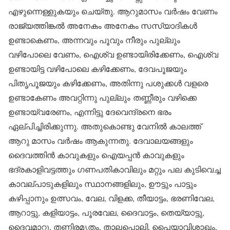
എഴുന്നെള്ളുകയും ചെയ്തു. ആറുമാസം വർഷം വേണം
രാജ്യത്തിങ്കൽ അനേകം അനേകം സസ്യാദികൾ
ഉണ്ടാകെണം, അന്നവും പൂവും നീരും പുല്ലും
വഴിപോലെ വേണം, ഐശ്വ ഉണ്ടായിരിക്കേണം, ഐശ്വ
ഉണ്ടായിട്ട വഴിപോലെ കഴിക്കേണം, ദേവപൂജയും
പിതൃപൂജയും കഴിക്കേണം, അതിന്നു പശുക്കൾ വളരെ
ഉണ്ടാകേണം അവറ്റിന്നു പുല്ലും തണ്ണീരും വഴിക്കെ
ഉണ്ടായ്‌വരേണം, എന്നിട്ടു ദേവെന്ദ്രനെ ഭരം
ഏല്പിച്ചിരിക്കുന്നു. അതുകൊണ്ടു വേനിൽ കാലത്ത്
ആറു മാസം വർഷം ആകുന്നതു. ദേവാലയങ്ങളും
ദൈവത്തിൻ കാവുകളും ഐയപ്പൻ കാവുകളും
ഭദ്രകാളിവട്ടത്തും ഗണപതികാവിലും മറ്റും പല കുടിവെച്ച
കാവല്പാടുകളിലും സ്ഥാനങ്ങളിലും, ഊട്ടും പാട്ടും
കഴിപ്പാനും ഉത്സവം, വേല, വിളക്ക, തീയാട്ടം, ഭരണിവേല,
ആറാട്ടു, കളിയാട്ടം, പൂരവേല, ദൈവാട്ടം, തെയ്യാട്ടു,
ദൈവമാറ്റു, തണ്ണിരമൃതം, താലപ്പൊലി, പൈയാവിശാഖം,