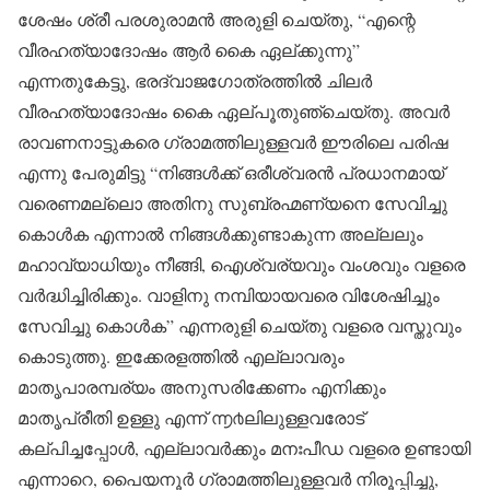
ശേഷം ശ്രീ പരശുരാമൻ അരുളി ചെയ്തു, “എന്റെ
വീരഹത്യാദോഷം ആർ കൈ ഏല്ക്കുന്നു”
എന്നതുകേട്ടു, ഭരദ്വാജഗോത്രത്തിൽ ചിലർ
വീരഹത്യാദോഷം കൈ ഏല്പൂതുഞ്ചെയ്തു. അവർ
രാവണനാട്ടുകരെ ഗ്രാമത്തിലുള്ളവർ ഈരിലെ പരിഷ
എന്നു പേരുമിട്ടു “നിങ്ങൾക്ക് ഒരീശ്വരൻ പ്രധാനമായ്
വരെണമല്ലൊ അതിനു സുബ്രഹ്മണ്യനെ സേവിച്ചു
കൊൾക എന്നാൽ നിങ്ങൾക്കുണ്ടാകുന്ന അല്ലലും
മഹാവ്യാധിയും നീങ്ങി, ഐശ്വര്യവും വംശവും വളരെ
വർദ്ധിച്ചിരിക്കും. വാളിനു നമ്പിയായവരെ വിശേഷിച്ചും
സേവിച്ചു കൊൾക” എന്നരുളി ചെയ്തു വളരെ വസ്തുവും
കൊടുത്തു. ഇക്കേരളത്തിൽ എല്ലാവരും
മാതൃപാരമ്പര്യം അനുസരിക്കേണം എനിക്കും
മാതൃപ്രീതി ഉള്ളു എന്ന് ൬൪ലിലുള്ളവരോട്
കല്പിച്ചപ്പോൾ, എല്ലാവർക്കും മനഃപീഡ വളരെ ഉണ്ടായി
എന്നാറെ, പൈയനൂർ ഗ്രാമത്തിലുള്ളവർ നിരൂപ്പിച്ചു,