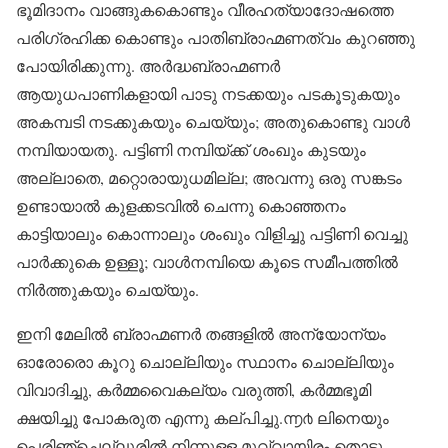
ഭൂമിദാനം വാങ്ങുകകൊണ്ടും വീരഹത്യാദോഷത്തെ
പരിഗ്രഹിക്ക കൊണ്ടും പാതിബ്രാഹ്മണത്വം കുറഞ്ഞു
പോയിരിക്കുന്നു. അർദ്ധബ്രാഹ്മണർ
ആയുധപാണികളായി പാടു നടക്കയും പടകൂടുകയും
അകമ്പടി നടക്കുകയും ചെയ്യും; അതുകൊണ്ടു വാൾ
നമ്പിയായതു. പട്ടിണി നമ്പിയ്ക്ക് ശംഖും കുടയും
അല്ലാതെ, മറ്റൊരായുധമില്ല; അവന്നു ഒരു സങ്കടം
ഉണ്ടായാൽ കുളക്കടവിൽ ചെന്നു കൊഞ്ഞനം
കാട്ടിയാലും കൊന്നാലും ശംഖും വിളിച്ചു പട്ടിണി വെച്ചു
പാർക്കുകെ ഉള്ളൂ; വാൾനമ്പിയെ കൂടെ സമീപത്തിൽ
നിർത്തുകയും ചെയ്യും.
ഇനി മേലിൽ ബ്രാഹ്മണർ തങ്ങളിൽ അന്യോന്യം
ഓരോരൊ കൂറു ചൊല്ലിയും സ്ഥാനം ചൊല്ലിയും
വിവാദിച്ചു, കർമ്മവൈകല്യം വരുത്തി, കർമ്മഭൂമി
ക്ഷയിച്ചു പോകരുത എന്നു കല്പിച്ചു.൬൪ ലിനെയും
പെരിഞ്ചെല്ലൂരിൽ നിന്നുള്ള മുവ്വായിരം തൊട്ടു