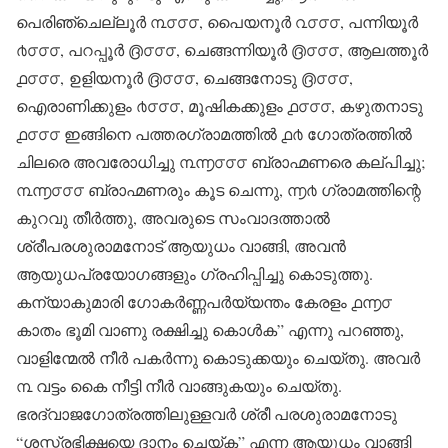
പെരിഞ്ചെല്ലൂർ ൩൦൦൦, പൈയനൂർ ൨൦൦൦, പന്നിയൂർ
൪൦൦൦, പറപ്പൂർ ൫൦൦൦, ചെങ്ങന്നിയൂർ ൫൦൦൦, ആലത്തൂർ
൧൦൦൦, ഉളിയനൂർ ൫൦൦൦, ചെങ്ങനോടു ൫൦൦൦,
ഐരാണിക്കുളം ൪൦൦൦, മൂഷികക്കുളം ൧൦൦൦, കഴുതനാടു
൧൦൦൦ ഇങ്ങിനെ പത്തരഗ്രാമത്തിൽ ൧൪ ഗോത്രത്തിൽ
ചിലരെ അവരോധിച്ചു ൩൬൦൦൦ ബ്രാഹ്മണരെ കല്പിച്ചു;
൩൬൦൦൦ ബ്രാഹ്മണരും കൂട ചെന്നു, ൬൪ ഗ്രാമത്തിന്റെ
കുറവു തീർത്തു, അവരുടെ സംവാദത്താൽ
ശ്രീപരശുരാമനോട് ആയുധം വാങ്ങി, അവൻ
ആയുധപ്രയോഗങ്ങളും ഗ്രഹിപ്പിച്ചു കൊടുത്തു.
കന്യാകുമാരി ഗോകർണ്ണപർയ്യന്തം കേരളം ൧൬൦
കാതം ഭൂമി വാണു രക്ഷിച്ചു കൊൾക” എന്നു പറഞ്ഞു,
വാളിന്മേൽ നീർ പകർന്നു കൊടുക്കയും ചെയ്തു. അവർ
൩ വട്ടം കൈ നീട്ടി നീർ വാങ്ങുകയും ചെയ്തു.
ഭരദ്വാജഗോത്രത്തിലുള്ളവർ ശ്രീ പരശുരാമനോടു
“ശസ്ത്രഭിക്ഷയെ ദാനം ചെയ്ക” എന്ന ആയുധം വാങ്ങി