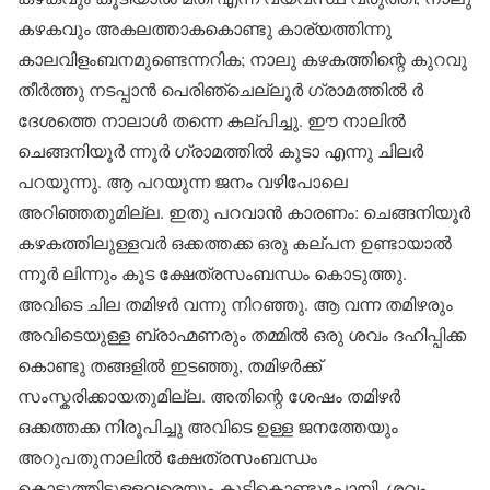
കഴകവും അകലത്താകകൊണ്ടു കാര്യത്തിന്നു
കാലവിളംബനമുണ്ടെന്നറിക; നാലു കഴകത്തിന്റെ കുറവു
തീർത്തു നടപ്പാൻ പെരിഞ്ചെല്ലൂർ ഗ്രാമത്തിൽ ർ
ദേശത്തെ നാലാൾ തന്നെ കല്പിച്ചു. ഈ നാലിൽ
ചെങ്ങനിയൂർ ന്നൂർ ഗ്രാമത്തിൽ കൂടാ എന്നു ചിലർ
പറയുന്നു. ആ പറയുന്ന ജനം വഴിപോലെ
അറിഞ്ഞതുമില്ല. ഇതു പറവാൻ കാരണം: ചെങ്ങനിയൂർ
കഴകത്തിലുള്ളവർ ഒക്കത്തക്ക ഒരു കല്പന ഉണ്ടായാൽ
ന്നൂർ ലിന്നും കൂട ക്ഷേത്രസംബന്ധം കൊടുത്തു.
അവിടെ ചില തമിഴർ വന്നു നിറഞ്ഞു. ആ വന്ന തമിഴരും
അവിടെയുള്ള ബ്രാഹ്മണരും തമ്മിൽ ഒരു ശവം ദഹിപ്പിക്ക
കൊണ്ടു തങ്ങളിൽ ഇടഞ്ഞു, തമിഴർക്ക്
സംസ്കരിക്കായതുമില്ല. അതിന്റെ ശേഷം തമിഴർ
ഒക്കത്തക്ക നിരൂപിച്ചു അവിടെ ഉള്ള ജനത്തേയും
അറുപതുനാലിൽ ക്ഷേത്രസംബന്ധം
കൊടുത്തിട്ടുള്ളവരെയും കൂട്ടികൊണ്ടുപോയി, ശവം