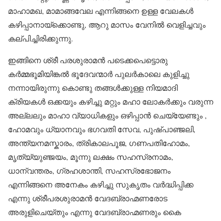
മാഹാമഖ, മാമാങ്ങവേല എന്നിങ്ങനെ ഉള്ള വേലകൾ
കഴിപ്പാനായ്ക്കൊണ്ടു, ആറു മാസം വേനിൽ വെളിച്ചവും
കല്പിച്ചിരിക്കുന്നു.
ഇങ്ങിനെ ശ്രീ പരശുരാമൻ പടെക്കപെട്ടൊരു
കർമ്മഭൂമിയിങ്കൽ ഭൂദേവന്മാർ പുലർകാലെ കുളിച്ചു
നന്നായിരുന്നു കൊണ്ടു തങ്ങൾക്കുള്ള നിയമാദി
ക്രിയകൾ ഒക്കയും കഴിച്ചു മറ്റും മഹാ ലോകർക്കും വരുന്ന
അല്ലലും മാഹാ വ്യാധികളും ഒഴിപ്പാൻ ചെയ്യേണ്ടും ,
ഹോമവും ധ്യാനവും ഭഗവതി സേവ, പുഷ്പാഞ്ജലി,
അന്ത്യനമസ്കാരം, ത്രികാലപൂജ, ഗണപതിഹോമം,
മൃത്യ്യുഞ്ജയം, മൂന്നു ലക്ഷം സഹസ്രനാമം,
ധാന്വന്തരം, ഗ്രഹശാന്തി, സഹസ്രഭോജനം
എന്നിങ്ങനെ അനേകം കഴിച്ചു സുകൃതം വർദ്ധിപ്പിക്ക
എന്നു ശ്രീപരശുരാമൻ വേദബ്രാഹ്മണരോട
അരുളിചെയ്തും എന്നു വേദബ്രാഹ്മണരും കൈ