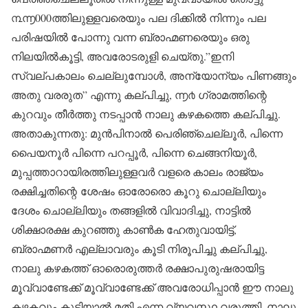
൩൬000ത്തിലുള്ളവരെയും പല ദിക്കിൽ നിന്നും പല
പരിഷയിൽ പോന്നു വന്ന ബ്രാഹ്മണരെയും ഒരു
നിലയിൽകൂട്ടി, അവരോടരുളി ചെയ്തു.”ഇനി
സ്വല്പകാലം ചെല്ലുമ്പോൾ, അന്യോന്യം പിണങ്ങും
അതു വരരുത” എന്നു കല്പിച്ചു, ൬൪ ഗ്രാമത്തിന്റെ
കുറവും തീർത്തു നടപ്പാൻ നാലു കഴകത്തെ കല്പിച്ചു.
അതാകുന്നതു: മുൻപിനാൽ പെരിഞ്ചെല്ലൂർ, പിന്നെ
പൈയനൂർ പിന്നെ പറപ്പൂർ, പിന്നെ ചെങ്ങനിയൂർ,
മുപ്പത്താറായിരത്തിലുള്ളവർ വളരെ കാലം രാജ്യം
രക്ഷിച്ചതിന്റെ ശേഷം ഓരോരൊ കൂറു ചൊല്ലിയും
ദേശം ചൊല്ലിയും തങ്ങളിൽ വിവാദിച്ചു, നാട്ടിൽ
ശിക്ഷാരക്ഷ കുറഞ്ഞു കാൺക ഹേതുവായിട്ട്,
ബ്രാഹ്മണർ എല്ലാവരും കൂടി നിരൂപിച്ചു കല്പിച്ചു,
നാലു കഴകത്ത് ഓരൊരുത്തർ രക്ഷാപുരുഷരായിട്ട
മൂവ്വാണ്ടേക്ക് മൂവ്വാണ്ടേക്ക് അവരോധിപ്പാൻ ഈ നാലു
കഴകവും കൂടിയാൽ മതി എന്ന വ്യവസ്ഥ വരുത്തി, നാലു