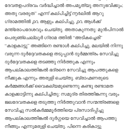
ദേവതഉപദ്രവം വർദ്ധിച്ചാൽ അപമൃത്യു അനുഭവിക്കും;
അതു വരരുത” എന്ന് കല്പിച്ചിട്ട് ൬൪ലിൽ ആറു
ഗ്രാമത്തിൽ ൧൨ ആളും കല്പിച്ചു, ൧൨ ആൾക്ക്
മന്ത്രോപദേശവും ചെയ്തു. അതാകുന്നതു: മുൻപിനാൽ
പെരുഞ്ചെല്ലൂർ ഗ്രാമ ത്തിൽ “അടികച്ചെരി”
“കാളകാട്ടു” അങ്ങിനെ രണ്ടാൾ കല്പിച്ചു, മലയിൽ നിന്നു
വരുന്ന ദുർദ്ദേവതകളെ തടുപ്പാൻ ദുർമ്മന്ത്രം സേവിച്ചു
ദുർദ്ദേവതകളെ തടഞ്ഞു നിർത്തുക എന്നും
ആപല്കാലത്തിങ്കൽ ഭദ്രനെ സേവിച്ചു ആപത്തുകളെ
നീക്കുക എന്നും അരുളി ചെയ്തു. ബ്രാഹ്മണരുടെ
കർമ്മങ്ങൾക്ക് വൈകല്യമുണ്ടെന്നു കണ്ടു രണ്ടാമത
കാളക്കാട്ടിന്നു കല്പിച്ചിതു: സമുദ്ര തിരത്തിങ്കന്നു വരും
ജലദേവതകളെ തടുത്തു നിർത്തുവാൻ സന്മന്ത്രങ്ങളെ
സേവിച്ചു സൽകർമ്മമൂർത്തിയെ പ്രസാദിപ്പിച്ചു
ആപല്കാലത്തിങ്കൽ ദുർഗ്ഗയെ സേവിച്ചാൽ ആപത്തു
നീങ്ങും എന്നുമരുളി ചെയ്തു. പിന്നെ കരികാട്ടു