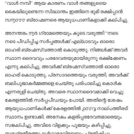
“വാൾ നമ്പി” ആയ കാരണം വാൾ തങ്ങളുടെയ
കൈയിലുണ്ടെന്ന സിദ്ധാന്തം ഇങ്ങിനെ ഭൂമി രക്ഷിപ്പാൻ
൩൬൦൦൦ ബ്രാഹ്മണരെ ആയുധപാണികളാക്കി കല്പിച്ചു.
അനന്തരം ൬൪ ഗ്രാമത്തെയും കൂടെ വരുത്തി “നടെ
നടെ പീഡിപ്പിച്ച സർപ്പങ്ങൾക്ക് എല്ലാടവും ഓരൊ
ഓഹരി ബ്രഹ്മസ്വത്താൽ കൊടുത്തു. നിങ്ങൾക്ക് അവർ
സ്ഥാന ദൈവവും പരദേവതയുമായിരുന്നു രക്ഷിക്കേണം
എന്നു കല്പിച്ചു, അവർക്ക് ബ്രഹ്മസ്വത്താൽ ഓരൊ
ഓഹരി കൊടുത്തു, പ്രസാദത്തെയും വരുത്തി, അവർക്ക്
ബലിപൂജാകർമ്മങ്ങളെ ചെയ്തു പരിപാലിച്ചു കൊൾക
എന്നരുളി ചെയ്തു. അവരെ സ്ഥാനദൈവമാക്കി വെച്ചു;
കേരളത്തിൽ സർപ്പപീഡയും പോയി. അതിന്റെ ശേഷം
ആയുധപാണികൾക്ക് കേരളത്തിൽ ൧൦൦൮ നാല്പത്തീരടി
സ്ഥാനം ഉണ്ടാക്കി, അനേകം കളരിപ്പരദേവതമാരെയും
സങ്കല്പിച്ചു, അവിടെ വിളക്കും പൂജയും കഴിപ്പിച്ചു,
സമുദ്രതീരത്തു ദുർഗ്ഗാദേവിയേയും പ്രതിഷ്ഠിച്ചു,