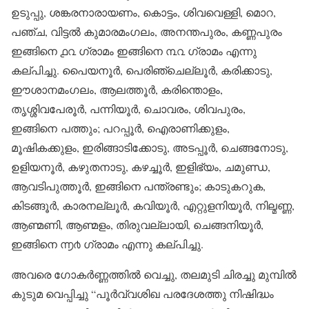
ഉടുപ്പു, ശങ്കരനാരായണം, കൊട്ടം, ശിവവെള്ളി, മൊറ,
പഞ്ച, വിട്ടൽ കുമാരമംഗലം, അനന്തപുരം, കണ്ണപുരം
ഇങ്ങിനെ ൧൨ ഗ്രാമം ഇങ്ങിനെ ൩൨ ഗ്രാമം എന്നു
കല്പിച്ചു. പൈയനൂർ, പെരിഞ്ചെല്ലൂർ, കരിക്കാടു,
ഈശാനമംഗലം, ആലത്തൂർ, കരിന്തൊളം,
തൃശ്ശിവപേരൂർ, പന്നിയൂർ, ചൊവരം, ശിവപുരം,
ഇങ്ങിനെ പത്തും; പറപ്പൂർ, ഐരാണിക്കുളം,
മൂഷികക്കുളം, ഇരിങ്ങാടിക്കോടു, അടപ്പൂർ, ചെങ്ങനോടു,
ഉളിയനൂർ, കഴുതനാടു, കഴച്ചൂർ, ഇളിഭ്യം, ചമുണ്ഡ,
ആവടിപുത്തൂർ, ഇങ്ങിനെ പന്ത്രണ്ടും; കാടുകറുക,
കിടങ്ങൂർ, കാരനല്ലൂർ, കവിയൂർ, എറ്റുളനിയൂർ, നില്മണ്ണ,
ആണ്മണി, ആണ്മളം, തിരുവല്ലായി, ചെങ്ങനിയൂർ,
ഇങ്ങിനെ ൬൪ ഗ്രാമം എന്നു കല്പിച്ചു.
അവരെ ഗോകർണ്ണത്തിൽ വെച്ചു, തലമുടി ചിരച്ചു മുമ്പിൽ
കുടുമ വെപ്പിച്ചു “പൂർവ്വശിഖ പരദേശത്തു നിഷിദ്ധം