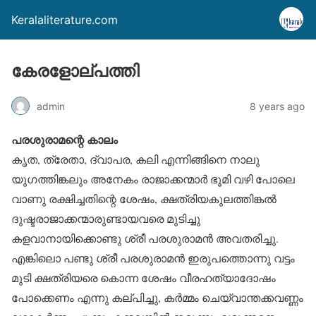
Keralaliterature.com
കേരളോല്പത്തി
admin
8 years ago
പരശുരാമന്റെ കാലം
കൃത, ത്രേതാ, ദ്വാപര, കലി എന്നിങ്ങിനെ നാലു
യുഗത്തിങ്കലും അനേകം രാജാക്കന്മാർ ഭൂമി വഴി പോലെ
വാണു രക്ഷിച്ചതിന്റെ ശേഷം, ക്ഷത്രിയകുലത്തിങ്കൽ
ദുഷ്ടരാജാക്കന്മാരുണ്ടായവരെ മുടിച്ചു
കളവാനായിക്കൊണ്ടു ശ്രീ പരശുരാമൻ അവതരിച്ചു.
എങ്കിലൊ പണ്ടു ശ്രീ പരശുരാമൻ ഇരുപത്തൊന്നു വട്ടം
മുടി ക്ഷത്രിയരെ കൊന്ന ശേഷം വീരഹത്യാദോഷം
പോക്കെണം എന്നു കല്പിച്ചു, കർമ്മം ചെയ്‌വാന്തക്കവണ്ണം