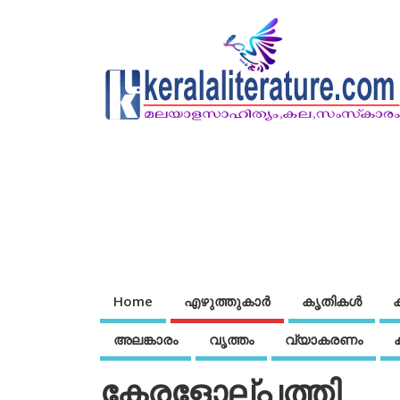
Home
എഴുത്തുകാര്‍
കൃതികൾ
അലങ്കാരം
വൃത്തം
വ്യാകരണം
കേരളോല്പത്തി