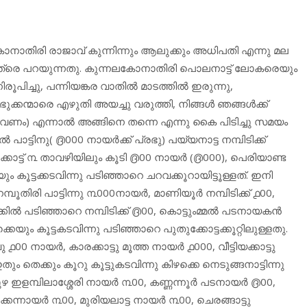
ാതിരി രാജാവ് കുന്നിന്നും ആലുക്കും അധിപതി എന്നു മല
ടത്രെ പറയുന്നതു. കുന്നലകോനാതിരി പൊലനാട്ട് ലോകരെയും
ൂപിച്ചു, പന്നിയങ്കര വാതിൽ മാടത്തിൽ ഇരുന്നു,
പ്രഭുക്കന്മാരെ എഴുതി അയച്ചു വരുത്തി, നിങ്ങൾ ഞങ്ങൾക്ക്
വേണം) എന്നാൽ അങ്ങിനെ തന്നെ എന്നു കൈ പിടിച്ചു സമയം
പാട്ടിനു( ൫000 നായർക്ക് പ്രഭു) പയ്യനാട്ട നമ്പിടിക്ക്
കടക്കാട്ട് ൩ താവഴിയിലും കൂടി ൫00 നായർ (൫000), പെരിയാണ്ട
ും കൂട്ടക്കടവിന്നു പടിഞ്ഞാറെ ചറവക്കൂറായിട്ടൂള്ളത്. ഇനി
നമ്പൂതിരി പാട്ടിന്നു ൩000നായർ, മാണിയൂർ നമ്പിടിക്ക് ൧00,
്കിൽ പടിഞ്ഞാറെ നമ്പിടിക്ക് ൫00, കൊട്ടുംമ്മൽ പടനായകൻ
ം കൂട്ടകടവിന്നു പടിഞ്ഞാറെ പുതുക്കോട്ടക്കൂറ്റിലുള്ളതു.
00 നായർ, കാരക്കാട്ടു മൂത്ത നായർ ൧000, വീട്ടിയക്കാട്ടു
ും തെക്കും കൂറു കൂട്ടുകടവിന്നു കിഴക്കെ നെടുങ്ങനാട്ടിന്നു
പുഴ ഇളമ്പിലാശ്ശേരി നായർ ൩00, കണ്ണന്നൂർ പടനായർ ൫00,
്കന്നായർ ൩00, മുരിയലാട്ട നായർ ൩00, ചെരങ്ങാട്ടു