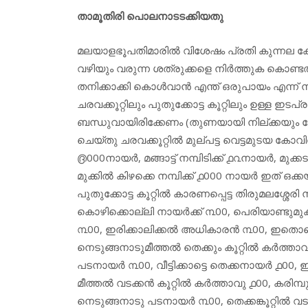
താമൂതിരി പൊലനാടടക്കിയതു
മലയാളഭൂപതിമാരിൽ വിശേഷം പ്രതി കുന്നല കോന
വഴിയും വരുന്ന ശത്രുക്കളെ നിർത്തുക കൊണ്
തനിക്കാക്കി കൊൾവാൻ എന്ത് ഒരുപായം എന്ന് നിര
ചരവക്കൂറ്റിലും പുതുക്കോട്ട കൂറ്റിലും ഉള്ള ഇട
ബന്ധുവായിരിക്കേണം (തുണയായി നില്ക്കയും 
ചെയ്തു ചരവക്കൂറ്റിൽ മുല്പട്ട വെട്ടമുടയ കോവിൽ 
൫000നായർ, മങ്ങാട്ട് നമ്പിടിക്ക് ൧൨നായർ, മുക്
മുക്കിൽ കിഴക്കെ നമ്പിക്ക് ൧000 നായർ ഇത് ഒക്കയ
പുതുക്കോട്ട കൂറ്റിൽ കാരണപ്പെട്ട തിരുമലശ്ശേരി 
കൊഴിക്കൊല്ലി നായർക്ക് ൩00, പെരിയാണ്ടുമുക
൩00, ഇരിക്കാലിക്കൽ അധികാരൻ ൩00, ഇതൊക്കെയു
നെടുങ്ങനാടുമീത്തൽ തെക്കും കൂറ്റിൽ കർത്താവു ൧
പടനായർ ൩00, വീട്ടിക്കാട്ടെ തെക്കനായർ ൧00, ഇത
മീത്തൽ വടക്കൻ കൂറ്റിൽ കർത്താവു ൧00, കരിമ്
നെടുങ്ങനാടു പടനായർ ൩00, തെക്കങ്കൂറ്റിൽ വടക