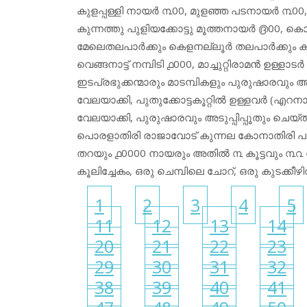
കുളപ്പള്ളി നായർ ൩00, മുളഞ്ഞ പടനായർ ൩00,
കുന്നത്തു പുളിയക്കോട്ടു മൂത്തനായർ ൫00, ക
മേലെതലപാർക്കും കെളനല്ലൂർ തലപാർക്കും കൂ
വെങ്ങനാട്ട് നമ്പിടി ൧000, മാച്ചുറ്റിരാമൻ ഉള്
ഇടപ്രഭുക്കന്മാരും മാടമ്പികളും പുരുഷാരവും അ
വേലയാക്കി, പുതുക്കോട്ടകൂറ്റിൽ ഉള്ളവർ (എറനാട്
വേലയാക്കി, പുരുഷാരവും അടുപ്പിപ്പൂതും ചെയ്തു
പൊരളാതിരി രാജാവോട് കുന്നല കോനാതിരി പ
തറയും ൧0000 നായരും അതിൽ ൩ കൂട്ടവും ൩൨ തറ
കൂലിച്ചേകം, ഒരു ചെമ്പിലെ ചോറ്, ഒരു കുടക്
1
2
3
4
5
11
12
13
14
20
21
22
23
29
30
31
32
38
39
40
41