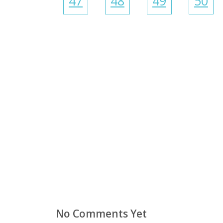
47
48
49
50
No Comments Yet