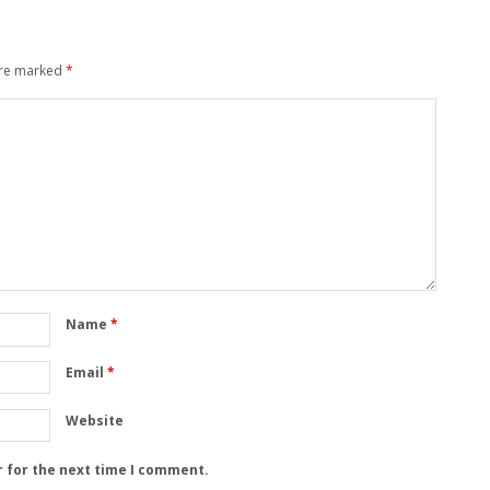
are marked
*
Name
*
Email
*
Website
r for the next time I comment.