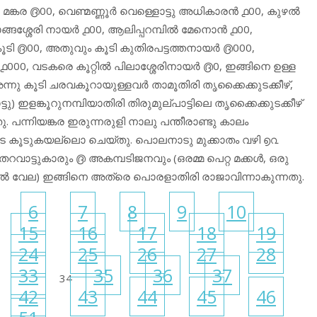
 മങ്കര ൫00, വെണ്മണ്ണൂർ വെള്ളൊട്ടു അധികാരൻ ൧00, കുഴൽ
ൊങ്ങശ്ശേരി നായർ ൧00, ആലിപ്പറമ്പിൽ മേനൊൻ ൧00,
ടി ൫00, അതുവും കൂടി കുതിരപട്ടത്തനായർ ൫000,
ളാടർ ൧000, വടകരെ കൂറ്റിൽ പിലാശ്ശേരിനായർ ൫0, ഇങ്ങിനെ ഉള്ള
ന്നു കൂടി ചരവകൂറായുള്ളവർ താമൂതിരി തൃക്കൈക്കുടക്കീഴ്,
ടു) ഇളങ്കൂറുനമ്പിയാതിരി തിരുമുല്പാട്ടിലെ തൃക്കൈക്കുടക്കീഴ്
. പന്നിയങ്കര ഇരുന്നരുളി നാലു പന്തീരാണ്ടു കാലം
ട കൂടുകയല്ലൊ ചെയ്തു. പൊലനാടു മുക്കാതം വഴി ൭൨
വാട്ടുകാരും ൫ അകമ്പടിജനവും (ഒരമ്മ പെറ്റ മക്കൾ, ഒരു
കീഴിൽ വേല) ഇങ്ങിനെ അത്രെ പൊരളാതിരി രാജാവിന്നാകുന്നതു.
6
7
8
9
10
15
16
17
18
19
24
25
26
27
28
33
35
36
37
34
42
43
44
45
46