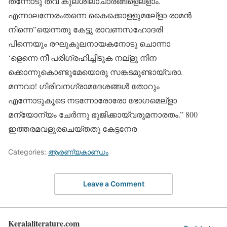
തന്നോടു തവ കുലശീലാചാരങ്ങളെല്‌ളാം.
എന്നാലന്നേരംതന്നെ കൈക്കൊളളുമലേ്‌ളാ രാമന്‍
നിന്നെ”യെന്നതു കേട്ടു രാവണസഹോദരി
പിന്നെയും രഘുകുലനായകനോടു ചൊന്നാ
‘ളെന്നെ നീ പരിഗ്രഹിച്ചീടുക നല്‌ളൂ നിന
ക്കൊന്നുകൊണ്ടുമേയൊരു സങ്കടമുണ്ടായ്‌വരാ.
മന്നവാ! ഗിരിവനഗ്രാമദേശങ്ങള്‍ തോറും
എന്നോടുകൂടെ നടന്നോരോരോ ഭോഗമെല്‌ളാ
മന്യോന്യം ചേര്‍ന്നു ഭുജിക്കായ്‌വരുമനാരതം.” 800
ഇത്തരമവളുരചെയ്തതു കേട്ടനേര
Categories:
ആരണ്യകാണ്ഡം
Leave a Comment
Keralaliterature.com