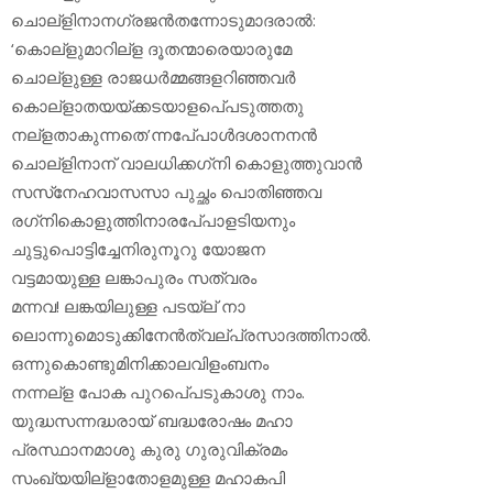
ചൊല്‌ളിനാനഗ്രജന്‍തന്നോടുമാദരാല്‍:
‘കൊല്‌ളുമാറില്‌ള ദൂതന്മാരെയാരുമേ
ചൊല്‌ളുള്ള രാജധര്‍മ്മങ്ങളറിഞ്ഞവര്‍
കൊല്‌ളാതയയ്ക്കടയാളപെ്പടുത്തതു
നല്‌ളതാകുന്നതെ’ന്നപേ്പാള്‍ദശാനനന്‍
ചൊല്‌ളിനാന് വാലധിക്കഗ്‌നി കൊളുത്തുവാന്‍
സസ്‌നേഹവാസസാ പുച്ഛം പൊതിഞ്ഞവ
രഗ്‌നികൊളുത്തിനാരപേ്പാളടിയനും
ചുട്ടുപൊട്ടിച്ചേനിരുനൂറു യോജന
വട്ടമായുള്ള ലങ്കാപുരം സത്വരം
മന്നവ! ലങ്കയിലുള്ള പടയ്‌ല് നാ
ലൊന്നുമൊടുക്കിനേന്‍ത്വല്പ്രസാദത്തിനാല്‍.
ഒന്നുകൊണ്ടുമിനിക്കാലവിളംബനം
നന്നല്‌ള പോക പുറപെ്പടുകാശു നാം.
യുദ്ധസന്നദ്ധരായ് ബദ്ധരോഷം മഹാ
പ്രസ്ഥാനമാശു കുരു ഗുരുവിക്രമം
സംഖ്യയില്‌ളാതോളമുള്ള മഹാകപി