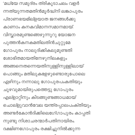
‘മധ്യേ സമുദ്രം ത്രികൂടാചലം വളര്‍
ന്നത്യുന്നതമതിന്‍മൂര്‍ദ്ധ്‌നി ലങ്കാപുരം
പ്രാണഭയമില്‌ളയാത ജനങ്ങള്‍ക്കു
കാണാം കനകവിമാനസമാനമായ്.
വിസ്താരമുണ്ടങ്ങെഴുന്നൂറു യോജന
പുത്തന്‍കനകമതിലതിന്‍ചുറ്റുമേ
ഗോപുരം നാലുദിക്കികലുമുണ്ടതി
ശോഭിതമായതിനേഴുനിലകളും
അങ്ങനെതന്നെയതിനുള്ളിനുള്ളിലായ്
പൊങ്ങും മതിലുകളേഴുണ്ടൊരുപോലെ
ഏഴിനും നന്നാലു ഗോപുരപംകതിയും
ചൂഴവുമായിരുപത്തെട്ടു ഗോപുരം
എല്‌ളാറ്റിനും കിടങ്ങുണ്ടങ്ങാധമായ്
ചൊല്‌ളുവാന്‍വേല യന്ത്രപ്പാലപംക്തിയും
അണ്ടര്‍കോന്‍ദിക്കിലെഗേ്ഗാപുരം കാപ്പതി
നുണ്ടു നിശാചരന്മാര്‍പതിനായിരം.
ദക്ഷിണഗോപുരം രക്ഷിച്ചുനില്‍ക്കുന്ന