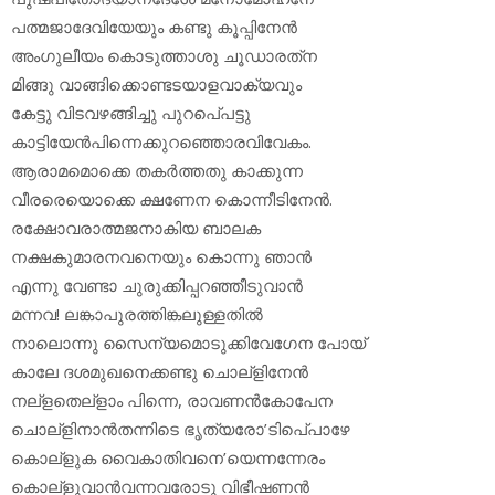
പത്മജാദേവിയേയും കണ്ടു കൂപ്പിനേന്‍
അംഗുലീയം കൊടുത്താശു ചൂഡാരത്‌ന
മിങ്ങു വാങ്ങിക്കൊണ്ടടയാളവാക്യവും
കേട്ടു വിടവഴങ്ങിച്ചു പുറപെ്പട്ടു
കാട്ടിയേന്‍പിന്നെക്കുറഞ്ഞൊരവിവേകം.
ആരാമമൊക്കെ തകര്‍ത്തതു കാക്കുന്ന
വീരരെയൊക്കെ ക്ഷണേന കൊന്നീടിനേന്‍.
രക്ഷോവരാത്മജനാകിയ ബാലക
നക്ഷകുമാരനവനെയും കൊന്നു ഞാന്‍
എന്നു വേണ്ടാ ചുരുക്കിപ്പറഞ്ഞീടുവാന്‍
മന്നവ! ലങ്കാപുരത്തിങ്കലുള്ളതില്‍
നാലൊന്നു സൈന്യമൊടുക്കിവേഗേന പോയ്
കാലേ ദശമുഖനെക്കണ്ടു ചൊല്‌ളിനേന്‍
നല്‌ളതെല്‌ളാം പിന്നെ, രാവണന്‍കോപേന
ചൊല്‌ളിനാന്‍തന്നിടെ ഭൃത്യരോ’ടിപെ്പാഴേ
കൊല്‌ളുക വൈകാതിവനെ’യെന്നന്നേരം
കൊല്‌ളുവാന്‍വന്നവരോടു വിഭീഷണന്‍