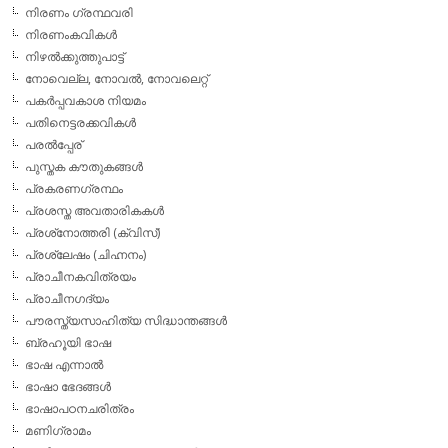
നിരണം ഗ്രന്ഥവരി
നിരണംകവികള്‍
നിഴല്‍ക്കുത്തുപാട്ട്
നോവെല്ല, നോവല്‍, നോവലെറ്റ്
പകര്‍പ്പവകാശ നിയമം
പതിനെട്ടരക്കവികള്‍
പരല്‍പ്പേര്
പുസ്തക കൗതുകങ്ങള്‍
പ്രകരണഗ്രന്ഥം
പ്രശസ്ത അവതാരികകള്‍
പ്രശ്‌നോത്തരി (ക്വിസ്)
പ്രശ്ലേഷം (ചിഹ്നനം)
പ്രാചീനകവിത്രയം
പ്രാചീനഗദ്യം
പൗരസ്ത്യസാഹിത്യ സിദ്ധാന്തങ്ങള്‍
ബ്രഹൂയി ഭാഷ
ഭാഷ എന്നാല്‍
ഭാഷാ ഭേദങ്ങള്‍
ഭാഷാപഠനചരിത്രം
മണിഗ്രാമം