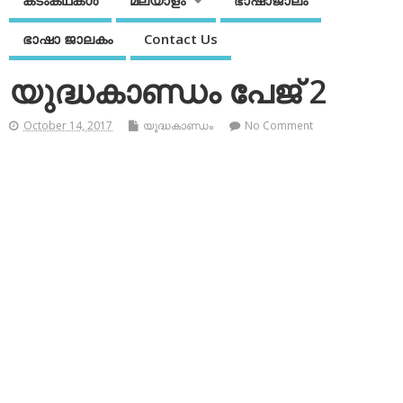
കടംകഥകള്‍
മലയാളം
ഭാഷാജാലം
ഭാഷാ ജാലകം
Contact Us
യുദ്ധകാണ്ഡം പേജ് 2
October 14, 2017
യൂദ്ധകാണ്ഡം
No Comment