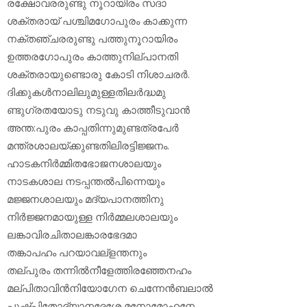
രക്ഷോവരരുണ്ടു നൂറായിരം സദാ
ശക്തരായ് പശ്ചിമഗോപുരം കാക്കുന്ന
നക്തഞ്ചരരുണ്ടു പത്തുനൂറായിരം
ഉത്തരഗോപുരം കാത്തുനില്പാനതി
ശക്തരായുണ്ടൊരു കോടി നിശാചരര്‍.
ദിക്കുകള്‍നാലിലുമുള്ളതിലര്‍ദ്ധമു
ണ്ടുഗ്രതയോടു നടുവു കാത്തീടുവാന്‍
അന്ത:പുരം കാപ്പതിന്നുമുണ്ടത്രപേര്‍
മന്ത്രശാലയ്ക്കുണ്ടതിലിരട്ടിജ്ജനം.
ഹാടകനിര്‍മ്മിതഭോജനശാലയും
നാടകശാല നടപ്പന്തല്‍പിന്നെയും
മജ്ജനശാലയും മദ്യപാനത്തിനു
നിര്‍ജ്ജനമായുള്ള നിര്‍മ്മലശാലയും
ലങ്കാവിരചിതാലങ്കാരഭേദമാ
തങ്കാപഹം പറയാവല്‌ളന്തനും
തല്പുരം തന്നില്‍നീളേത്തിരഞ്ഞേനഹം
മല്പിതാവിന്‍നിയോഗേന ചെന്നേന്‍ബലാല്‍
പുഷ്പിതോദ്യാനദേശേ മനോമോഹനേ