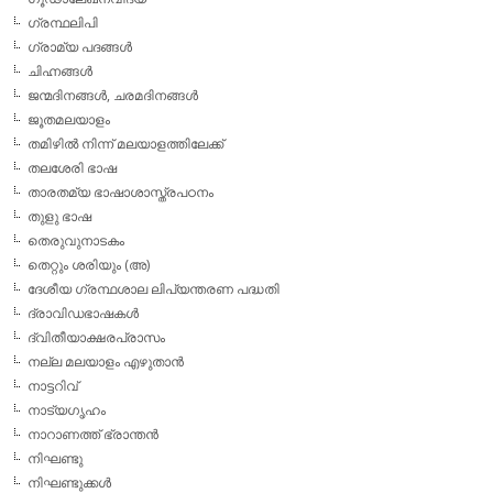
ഗ്രന്ഥലിപി
ഗ്രാമ്യ പദങ്ങള്‍
ചിഹ്നങ്ങള്‍
ജന്മദിനങ്ങള്‍, ചരമദിനങ്ങള്‍
ജൂതമലയാളം
തമിഴില്‍ നിന്ന് മലയാളത്തിലേക്ക്
തലശേരി ഭാഷ
താരതമ്യ ഭാഷാശാസ്ത്രപഠനം
തുളു ഭാഷ
തെരുവുനാടകം
തെറ്റും ശരിയും (അ)
ദേശീയ ഗ്രന്ഥശാല ലിപ്യന്തരണ പദ്ധതി
ദ്രാവിഡഭാഷകള്‍
ദ്വിതീയാക്ഷരപ്രാസം
നല്ല മലയാളം എഴുതാന്‍
നാട്ടറിവ്
നാട്യഗൃഹം
നാറാണത്ത് ഭ്രാന്തന്‍
നിഘണ്ടു
നിഘണ്ടുക്കള്‍