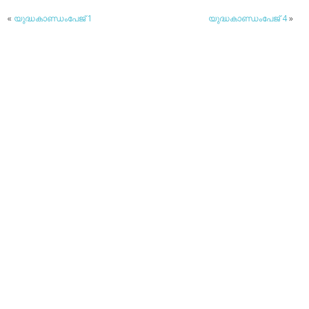
«
യുദ്ധകാണ്ഡംപേജ് 1
യുദ്ധകാണ്ഡംപേജ് 4
»