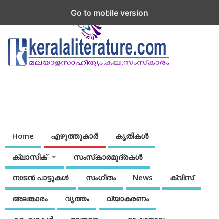
Go to mobile version
Home
എഴുത്തുകാര്‍
കൃതികൾ
ക്ലാസിക്
സംസ്‌കാരമുദ്രകള്‍
നാടന്‍ പാട്ടുകള്‍
സംഗീതം
News
ക്വിസ്
അലങ്കാരം
വൃത്തം
വ്യാകരണം