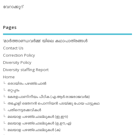
വേറാക്കൂറ്
Pages
‘മാര്‍ത്താണ്ഡവര്‍മ്മ’ യിലെ കഥാപാത്രങ്ങള്‍
Contact Us
Correction Policy
Diversity Policy
Diversity staffing Report
Home
ഒരായിരം പഴഞ്ചൊല്‍
ഒറ്റപ്പദം
കേരളപാണിനീയം പീഠിക (എ.ആര്‍.രാജരാജവര്‍മ)
തച്ചോളി ഒതേനൻ പൊന്നിയൻ പടയ്‌ക്കു പോയ പാട്ടുകഥ
പതിനെട്ടരക്കവികള്‍
മലയാള പഴഞ്ചൊല്ലുകള്‍ (ഇ,ഈ)
മലയാള പഴഞ്ചൊല്ലുകള്‍ (ഉ,ഊ,എ)
മലയാള പഴഞ്ചൊല്ലുകള്‍ (ക)