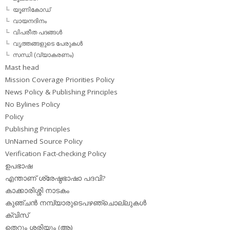
യൂണികോഡ്
വായനദിനം
വിപരീത പദങ്ങള്‍
വൃത്തങ്ങളുടെ പേരുകള്‍
സന്ധി (വ്യാകരണം)
Mast head
Mission Coverage Priorities Policy
News Policy & Publishing Principles
No Bylines Policy
Policy
Publishing Principles
UnNamed Source Policy
Verification Fact-checking Policy
ഉപഭാഷ
എന്താണ് ശ്രേഷ്ഠഭാഷാ പദവി?
കാക്കാരിശ്ശി നാടകം
കുഞ്ചന്‍ നമ്പ്യാരുടെപഴഞ്ചൊല്ലുകള്‍
ക്വിസ്
തെറ്റും ശരിയും (ആ)