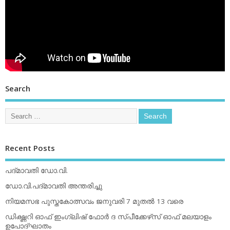
Search
Recent Posts
പദ്മാവതി ഡോ.വി.
ഡോ.വി.പദ്മാവതി അന്തരിച്ചു
നിയമസഭ പുസ്തകോത്സവം ജനുവരി 7 മുതല്‍ 13 വരെ
ഡിക്ഷ്ണറി ഓഫ് ഇംഗ്ലിഷ് ഫോര്‍ ദ സ്പീക്കേഴ്‌സ് ഓഫ് മലയാളം
ഉപോദ്ഘാതം