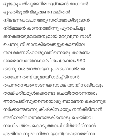
ഭുജകുലരിപുമണിരഥദ്ധ്വജന്‍ മാധവന്‍
ഭൂപതിഭൂതിവിഭൂഷണസമ്മിതന്‍
നിജജനകവചനമതുസത്യമാക്കീടുവാന്‍
നിര്‍മ്മലന്‍ കാനനത്തിന്നു പുറപെ്പട്ടു
ജനകജയുമവരജനുമായ് മരുവുന്ന നാള്‍
ചെന്നു നീ ജാനകിയെക്കട്ടുകൊണ്ടീലേ
തവ മരണമിഹവരുവതിന്നൊരു കാരണം
താമരസോത്ഭവകല്പിതം കേവലം 980
തദനു ദശരഥതനയനും മതംഗാശ്രമേ
താപേന തമ്പിയുമായ് ഗമിച്ചീടിനാന്‍
തപനതനയനൊടനലസാക്ഷിയായ് സഖ്യവും
താല്പര്യമുള്‍ക്കൊണ്ടു ചെയ്‌തോരനന്തരം
അമരപതിസുതനെയൊരു ബാണേന കൊന്നുട
നര്‍ക്കാത്മജന്നു കിഷ്‌കിന്ധയും നല്‍കീടിനാന്‍
അടിമലരിലവനമനമഴകിനൊടു ചെയ്തവ
നാധിപത്യം കൊടുത്താധി തീര്‍ത്തീടിനാന്‍
അതിനവനുമവനിതനയാന്വേഷണത്തിനാ