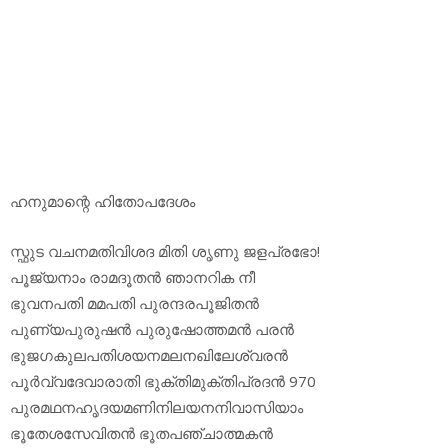
ഹനുമാന്റെ ഹിതോപദേശം
സ്ഫുട വചനമതിവിശദ മിതി ശൃണു ജളപ്രഭോ!
പൂജ്യനാം രാമദൂതന്‍ ഞാനറിക നീ
ഭുവനപതി മമപതി പുരന്ദരപൂജിതന്‍
പുണ്യപുരുഷന്‍ പുരുഷോത്തമന്‍ പരന്‍
ഭുജഗകുലപതിശയനമലനഖിലേശ്വരന്‍
പൂര്‍വ്വദേവാരാതി ഭുക്തിമുക്തിപ്രദന്‍ 970
പുരമഥനഹൃദയമണിനിലയനനിവാസിയാം
ഭൂതേശസേവിതന്‍ ഭൂതപഞ്ചാത്മകന്‍