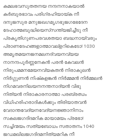
കമലഭവസുതതനയ നന്ദനനാകയാല്‍
കര്‍ബുരഭാവം പരിഗ്രഹിയായ്ക നീ
ദനുജസുര മനുജഖഗമൃഗഭുജഗഭേദേന
ദേഹാത്മബുദ്ധിയെസ്‌സന്ത്യജിച്ചീടു നീ
പ്രകൃതിഗുണപരവശതയാ ബദ്ധനായ്‌വരും
പ്രാണദേഹങ്ങളാത്മാവല്‌ളറികെടോ! 1030
അമൃതമയനജനമലനദ്വയനവ്യയ
നാനന്ദപൂര്‍ണ്ണനേകന്‍ പരന്‍ കേവലന്‍
നിരുപമമനമേയനവ്യകതന്‍ നിരാകുലന്‍
നിര്‍ഗ്ഗുണന്‍ നിഷ്‌കളങ്കന്‍ നിര്‍മ്മമന്‍ നിര്‍മ്മലന്‍
നിഗമവരനിലയനനന്തനാദ്യന്‍ വിഭു
നിത്യന്‍ നിരാകാരനാത്മാ പരബ്രഝം
വിധിഹരിഹരാദികള്‍ക്കും തിരിയാതവന്‍
വേദാന്തവേദ്യനവേദ്യനജ്ഞാനിനാം
സകലജഗദിദമറിക മായാമയം പ്രഭോ!
സച്ചിന്മയം സത്യബോധം സതാതനം 1040
ജഡമഖിലജഗദിദമനിത്യമറിക നീ