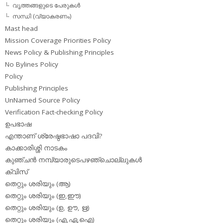
വൃത്തങ്ങളുടെ പേരുകള്‍
സന്ധി (വ്യാകരണം)
Mast head
Mission Coverage Priorities Policy
News Policy & Publishing Principles
No Bylines Policy
Policy
Publishing Principles
UnNamed Source Policy
Verification Fact-checking Policy
ഉപഭാഷ
എന്താണ് ശ്രേഷ്ഠഭാഷാ പദവി?
കാക്കാരിശ്ശി നാടകം
കുഞ്ചന്‍ നമ്പ്യാരുടെപഴഞ്ചൊല്ലുകള്‍
ക്വിസ്
തെറ്റും ശരിയും (ആ)
തെറ്റും ശരിയും (ഇ,ഈ)
തെറ്റും ശരിയും (ഉ, ഊ, ഋ)
തെറ്റും ശരിയും (എ,ഏ,ഐ)