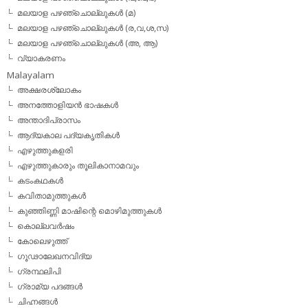
മലയാള പഴഞ്ചൊല്ലുകള്‍ (മ)
മലയാള പഴഞ്ചൊല്ലുകള്‍ (ര,വ,ശ,സ)
മലയാള പഴഞ്ചൊല്ലുകൾ (അ, ആ)
വ്യാകരണം
Malayalam
അക്ഷരശ്ലോകം
അനത്തോളിയന്‍ ഭാഷകള്‍
അന്താദിപ്രാസം
ആദ്യകാല പദ്യകൃതികള്‍
എഴുത്തുകളരി
എഴുത്തുകാരും തൂലികാനാമവും
കടംകഥകള്‍
കവിതാമുത്തുകള്‍
കുഞ്ഞിണ്ണി മാഷിന്റെ മൊഴിമുത്തുകള്‍
കൊല്ലവര്‍ഷം
കോലെഴുത്ത്
ഗൂഢാലേഖനവിദ്യ
ഗ്രന്ഥലിപി
ഗ്രാമ്യ പദങ്ങള്‍
ചിഹ്നങ്ങള്‍