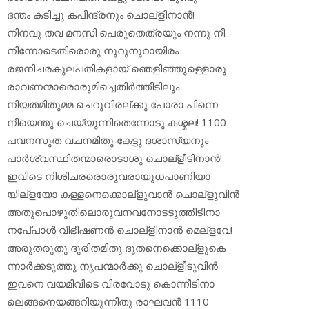
ദന്തം കടിച്ചു കപീന്ദ്രനും ചൊല്‌ളിനാന്‍!
നിനവു തവ മനസി പെരുതെത്രയും നന്നു നീ
നിന്നോടെതിരൊരു നൂറുനൂറായിരം
രജനിചരകുലപതികളായ് ഞെളിഞ്ഞുള്ളൊരു
രാവണന്മാരൊരുമിച്ചെതിര്‍ത്തീടിലും
നിയതമിതുമമ ചെറുവിരല്ക്കു പോരാ പിന്നെ
നീയെന്തു ചെയ്യുന്നിതെന്നോടു കശ്മല! 1100
പവനസുത വചനമിതു കേട്ടു ദശാസ്യനും
പാര്‍ശ്വസ്ഥിതന്മാരൊടാശു ചൊല്‌ളീടിനാന്‍!
ഇവിടെ നിശിചരരൊരുവരായുധപാണിയാ
യില്‌ളയോ കള്ളനെക്കൊല്‌ളുവാന്‍ ചൊല്‌ളുവിന്‍
അതുപൊഴുതിലൊരുവനവനോടടുത്തീടിനാ
നപേ്പാള്‍ വിഭീഷണന്‍ ചൊല്‌ളിനാന്‍ മെല്‌ളവേ!
അരുതരുതു ദുരിതമിതു ദൂതനെക്കൊല്‌ളുകെ
ന്നാര്‍ക്കടുത്തൂ നൃപന്മാര്‍ക്കു ചൊല്‌ളീടുവിന്‍
ഇവനെ വയമിവിടെ വിരവോടു കൊന്നീടിനാ
ലെങ്ങനെയങ്ങറിയുന്നിതു രാഘവന്‍ 1110