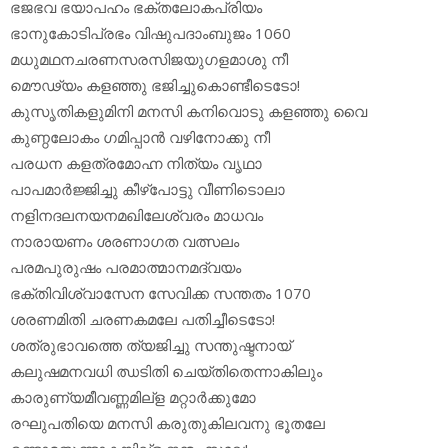
ഭജഭവ ഭയാപഹം ഭക്തലോകപ്രിയം
ഭാനുകോടിപ്രഭം വിഷുപദാംബുജം 1060
മധുമഥനചരണസരസിജയുഗളമാശു നീ
മൌഢ്യം കളഞ്ഞു ഭജിച്ചുകൊണ്ടീടെടോ!
കുസൃതികളുമിനി മനസി കനിവൊടു കളഞ്ഞു വൈ
കുണ്ഠലോകം ഗമിപ്പാന്‍ വഴിനോക്കു നീ
പരധന കളത്രമോഹ്ന നിത്യം വൃഥാ
പാപമാര്‍ജ്ജിച്ചു കീഴ്‌പോട്ടു വീണിടൊലാ
നളിനദലനയനമഖിലേശ്വരം മാധവം
നാരായണം ശരണാഗത വത്സലം
പരമപുരുഷം പരമാത്മാനമദ്വയം
ഭക്തിവിശ്വാസേന സേവിക്ക സന്തതം 1070
ശരണമിതി ചരണകമലേ പതിച്ചീടെടോ!
ശത്രുഭാവത്തെ ത്യജിച്ചു സന്തുഷ്ടനായ്
കലുഷമനവധി ഝടിതി ചെയ്തിതെന്നാകിലും
കാരുണ്യമീവണ്ണമില്‌ള മറ്റാര്‍ക്കുമോ
രഘുപതിയെ മനസി കരുതുകിലവനു ഭൂതലേ