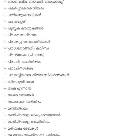
നോവെല്ല, നോവല്‍, നോവലെറ്റ്
പകര്‍പ്പവകാശ നിയമം
പതിനെട്ടരക്കവികള്‍
പരല്‍പ്പേര്
പുസ്തക കൗതുകങ്ങള്‍
പ്രകരണഗ്രന്ഥം
പ്രശസ്ത അവതാരികകള്‍
പ്രശ്‌നോത്തരി (ക്വിസ്)
പ്രശ്ലേഷം (ചിഹ്നനം)
പ്രാചീനകവിത്രയം
പ്രാചീനഗദ്യം
പൗരസ്ത്യസാഹിത്യ സിദ്ധാന്തങ്ങള്‍
ബ്രഹൂയി ഭാഷ
ഭാഷ എന്നാല്‍
ഭാഷാ ഭേദങ്ങള്‍
ഭാഷാപഠനചരിത്രം
മണിഗ്രാമം
മണിപ്രവാള ലഘുകാവ്യങ്ങള്‍
മണിപ്രവാളസാഹിത്യം
മതിലകം രേഖകള്‍
മലയാളം അച്ചടിയുടെ ചരിത്രം