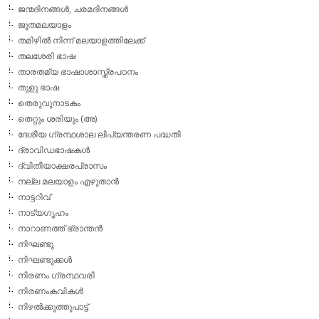
ജന്മദിനങ്ങള്‍, ചരമദിനങ്ങള്‍
ജൂതമലയാളം
തമിഴില്‍ നിന്ന് മലയാളത്തിലേക്ക്
തലശേരി ഭാഷ
താരതമ്യ ഭാഷാശാസ്ത്രപഠനം
തുളു ഭാഷ
തെരുവുനാടകം
തെറ്റും ശരിയും (അ)
ദേശീയ ഗ്രന്ഥശാല ലിപ്യന്തരണ പദ്ധതി
ദ്രാവിഡഭാഷകള്‍
ദ്വിതീയാക്ഷരപ്രാസം
നല്ല മലയാളം എഴുതാന്‍
നാട്ടറിവ്
നാട്യഗൃഹം
നാറാണത്ത് ഭ്രാന്തന്‍
നിഘണ്ടു
നിഘണ്ടുക്കള്‍
നിരണം ഗ്രന്ഥവരി
നിരണംകവികള്‍
നിഴല്‍ക്കുത്തുപാട്ട്