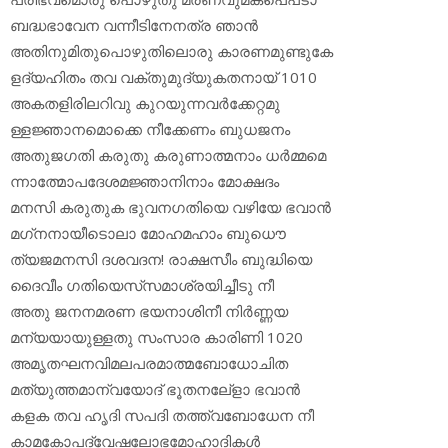
ബദ്ധഭാവേന വന്നീടിനേനത്ര ഞാന്‍
അതിനുമിതുപൊഴുതിലൊരു കാരണമുണ്ടുകേ
ളദ്യഹിതം തവ വക്തുമുദ്യുകതനായ് 1010
അകതളിരിലറിവു കുറയുന്നവര്‍ക്കേറ്റമു
ള്ളജ്ഞാനമൊക്കെ നീക്കേണം ബുധജനം
അതുജഗതി കരുതു കരുണാത്മനാം ധര്‍മ്മമെ
ന്നാത്മോപദേശമജ്ഞാനിനാം മോക്ഷദം
മനസി കരുതുക ഭുവനഗതിയെ വഴിയേ ഭവാന്‍
മഗ്‌നനായീടൊലാ മോഹമഹാം ബുധൌ
ത്യജമനസി ദശവദന! രാക്ഷസീം ബുദ്ധിയെ
ദൈവീം ഗതിയെസ്‌സമാശ്രയിച്ചീടു നീ
അതു ജനനമരണ ഭയനാശിനീ നിര്‍ണ്ണയ
മന്യയായുള്ളതു സംസാര കാരിണി 1020
അമൃതഘനവിമലപരമാത്മബോധോചിത
മത്യുത്തമാന്വയോദ് ഭൂതനലേ്‌ളാ ഭവാന്‍
കളക തവ ഹൃദി സപദി തത്ത്വബോധേന നീ
കാമകോപദ്വേഷലോഭമോഹാദികള്‍