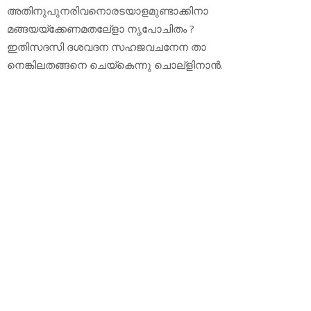
അതിനുപുനരിവനൊരടയാളമുണ്ടാക്കിനാ
മങ്ങയയ്‌ക്കേണമതലേ്‌ളാ നൃപോചിതം ?
ഇതിസദസി ദശവദന സഹജവചനേന താ
നെങ്കിലതങ്ങനെ ചെയ്‌കെന്നു ചൊല്‌ളിനാന്‍.