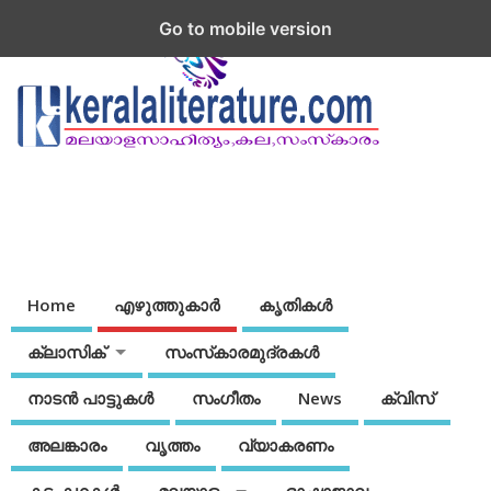
Go to mobile version
Home
എഴുത്തുകാര്‍
കൃതികൾ
ക്ലാസിക്
സംസ്‌കാരമുദ്രകള്‍
നാടന്‍ പാട്ടുകള്‍
സംഗീതം
News
ക്വിസ്
അലങ്കാരം
വൃത്തം
വ്യാകരണം