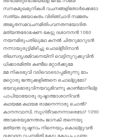
രണ്ടാമതുണ്ടാകയില്‌ള ജന്മം സഖേ!
സനകമുഖമുനികള്‍ വചനങ്ങളിതോര്‍ക്കെടോ
സത്യം മയോകതം വിരിഞ്ചാദി സമ്മതം
അമൃതസമവചനമിതിപവനതനയോദിത
മത്യന്തരോഷേണ കേട്ടു ദശാനനന്‍ 1080
നയനമിരുപതിലുമഥ കനല്‍ ചിതറുമാറുടന്‍
നന്നായുരുട്ടിമിഴിച്ചു ചൊല്‌ളീടിനാന്‍
തിലസദൃശമിവനെയിനി വെട്ടിനുറുക്കുവിന്‍
ധിക്കാരമിത്ര കണ്ടീല മറ്റാര്‍ക്കുമേ
മമ നികടഭുവി വടിവൊടൊപ്പമിരുന്നു മാം
മറ്റൊരു ജന്തുക്കളിങ്ങനെ ചൊല്‌ളുമോ?
ഭയവുമൊരുവിനയവുമിവന്നു കാണ്‍മാനില്‌ള
പാപിയായോരു ദുഷ്ടാത്മാശഠനിവന്‍
കഥയമമ കഥയമ രാമനെന്നാരു ചൊല്‍?
കാനനവാസി, സുഗ്രീവനെന്നാരെടോ? 1090
അവരെയുമനന്തരം ജാനകി തന്നെയു
മത്യന്ത ദുഷ്ടനാം നിന്നെയും കൊല്‌ളുവന്‍
ദശവദന വചനമിതി കേട്ടു കോപം പൂണ്ടു