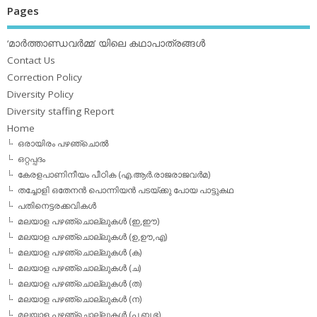
Pages
‘മാര്‍ത്താണ്ഡവര്‍മ്മ’ യിലെ കഥാപാത്രങ്ങള്‍
Contact Us
Correction Policy
Diversity Policy
Diversity staffing Report
Home
ഒരായിരം പഴഞ്ചൊല്‍
ഒറ്റപ്പദം
കേരളപാണിനീയം പീഠിക (എ.ആര്‍.രാജരാജവര്‍മ)
തച്ചോളി ഒതേനൻ പൊന്നിയൻ പടയ്‌ക്കു പോയ പാട്ടുകഥ
പതിനെട്ടരക്കവികള്‍
മലയാള പഴഞ്ചൊല്ലുകള്‍ (ഇ,ഈ)
മലയാള പഴഞ്ചൊല്ലുകള്‍ (ഉ,ഊ,എ)
മലയാള പഴഞ്ചൊല്ലുകള്‍ (ക)
മലയാള പഴഞ്ചൊല്ലുകള്‍ (ച)
മലയാള പഴഞ്ചൊല്ലുകള്‍ (ത)
മലയാള പഴഞ്ചൊല്ലുകള്‍ (ന)
മലയാള പഴഞ്ചൊല്ലുകള്‍ (പ,ബ,ഭ)