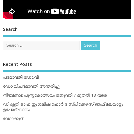
Search
Recent Posts
പദ്മാവതി ഡോ.വി.
ഡോ.വി.പദ്മാവതി അന്തരിച്ചു
നിയമസഭ പുസ്തകോത്സവം ജനുവരി 7 മുതല്‍ 13 വരെ
ഡിക്ഷ്ണറി ഓഫ് ഇംഗ്ലിഷ് ഫോര്‍ ദ സ്പീക്കേഴ്‌സ് ഓഫ് മലയാളം
ഉപോദ്ഘാതം
വേറാക്കൂറ്