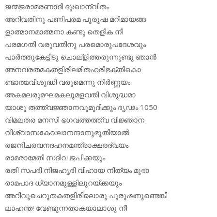
ജന്മജരാമരണാദി ദുഃഖാന്വിതം
അറിവതിനു പണിപരമ പുരുഷ മറിമായങ്ങ
ളാത്മാനമാത്മനാ കണ്ടു തെളിക നീ
പരമഗതി വരുവതിനു പരമൊരുപദേശവും
പാര്‍ത്തുകേട്ടീടു ചൊല്‌ളിത്തരുന്നുണ്ടു ഞാന്‍
അനവരതമകതളിരിലമിതഹരിഭക്തികൊ
ണ്ടാത്മവിശുദ്ധി വരുമെന്നു നിര്‍ണ്ണയം
അകമലരുമഘമകലുമളവതി വിശുദ്ധമാ
യാശു തത്ത്വജ്ഞാനവുമുദിക്കും ദൃഢം 1050
വിമലതര മനസി ഭഗവത്തത്ത്വ വിജ്ഞാന
വിശ്വാസകേവലാനന്ദാനുഭൂതിയാല്‍
രജനിചരവനദഹനമന്ത്രാക്ഷരദ്വയം
രാമരാമേതി സദിവ ജപിക്കയും
രതി സപദി നിജഹൃദി വിഹായ നിത്യം മുദാ
രാമപാദ ധ്യാനമുള്ളിലുറയ്ക്കയും
അറിവുചെറുതകതളിരിലൊരു പുരുഷനുണ്ടെങ്കി
ലാഹന്ത! വേണ്ടുന്നതാകയാലാശു നീ