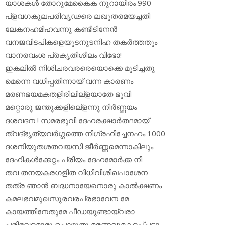
യാശകള്‍ തോറുമേകൈക നൂറായിരം 990
പ്‌ളവഗകുലപരിവൃഢരെ ലഖുതരമയച്ചതി
ലേകനഹമിഹവന്നു കണ്ടീടിനേന്‍
വനജവിടപികളെയുടനുടനിഹ തകര്‍ത്തതും
വാനരവംശ പ്രകൃതിശീലം വിഭോ!
ഇകലില്‍ നിശിചരവരരെയൊക്കെ മുടിച്ചതു
മെന്നെ വധിപ്പതിന്നായ് വന്ന കാരണം
മരണഭയമകതളിരിലില്‌ളയാതേ ഭുവി
മറ്റൊരു ജന്തുക്കളിലെ്‌ളന്നു നിര്‍ണ്ണയം
ദശവദന ! സമരഭുവി ദേഹരക്ഷാര്‍ത്ഥമായ്
ത്വദ്ഭൃത്യവര്‍ഗ്ഗത്തെ നിഗ്രഹിച്ചേനഹം 1000
ദശനിയുതശതവയസി ജീര്‍ണ്ണമെന്നാകിലും
ദേഹികള്‍ക്കേറ്റം പ്രിയം ദേഹമോര്‍ക്ക നീ
തവ തനയകരഗളിത വിധിവിശിഖപാശേന
തത്ര ഞാന്‍ ബദ്ധനായേനൊരു കാല്‍ക്ഷണം
കമലഭവമുഖസുരവരപ്രഭാവേന മേ
കായത്തിനേതുമേ പീഡയുണ്ടായ്‌വരാ
പരിഭവമൊരു പൊഴുതു മരണവുമകപെ്പടാ