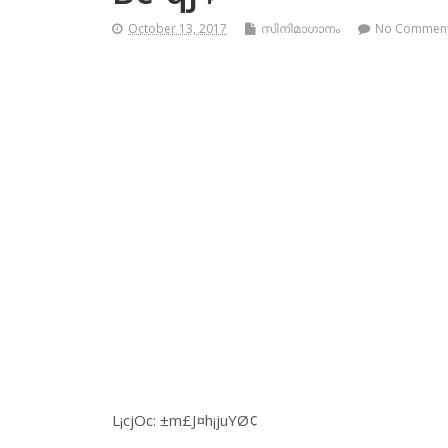
October 13, 2017
സിനിമാഗാനം
No Commen
L¡cjOc: ±m£J¤h¡juYØ¢