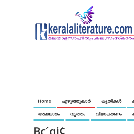
Home
എഴുത്തുകാര്‍
കൃതികൾ
അലങ്കാരം
വൃത്തം
വ്യാകരണം
Bc´qj¢