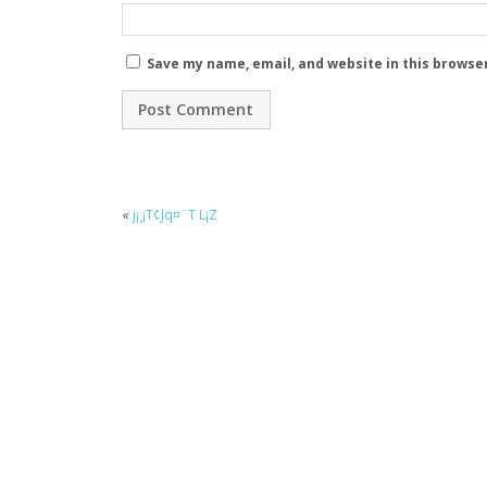
Save my name, email, and website in this browse
«
j¡¸¡T¢Jq¤¨T L¡Z