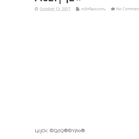
October 13, 2017
സിനിമാഗാനം
No Commen
L¡cjOc: ©Q¡tQ®©Y¡ho®