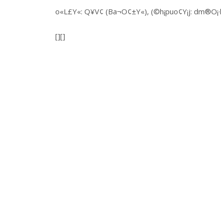
o«L£Y«: Q¥V¢ (Ba¬O¢±Y«), (©h¡puo¢Y¡j: dm®O¡
[][]