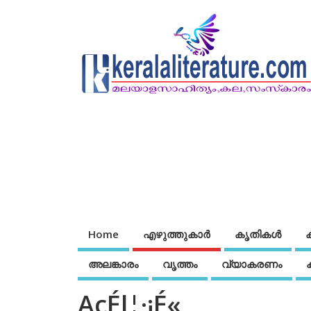
Home
എഴുത്തുകാര്‍
കൃതികൾ
അലങ്കാരം
വൃത്തം
വ്യാകരണം
AcÉl¦·¡É«