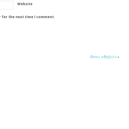
Website
r for the next time I comment.
©mn« o®±J£c¢v
»