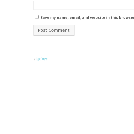
Save my name, email, and website in this browse
«
l¡j¢´¤r¢