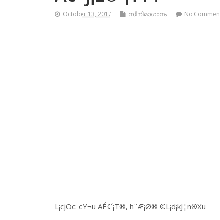
October 13, 2017
സിനിമാഗാനം
No Commen
L¡cjOc: oY¬u AÉ¢´¡T®, h¨Æ¡Ø® ©L¡d¡kJ¦n®Xu