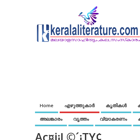
Home
എഴുത്തുകാര്‍
കൃതികൾ
അലങ്കാരം
വൃത്തം
വ്യാകരണം
Ac¤j¡L©´¡TY¢