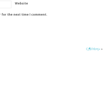
Website
r for the next time I comment.
Cj¶¢hb¤j«
»