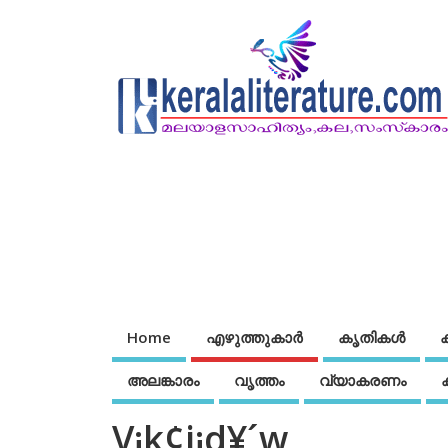
Home
എഴുത്തുകാര്‍
കൃതികൾ
അലങ്കാരം
വൃത്തം
വ്യാകരണം
V¡k¢i¡d¥´w