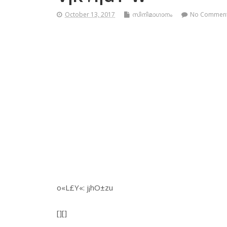
October 13, 2017
സിനിമാഗാനം
No Commen
o«L£Y«: j¡hO±zu
[][]