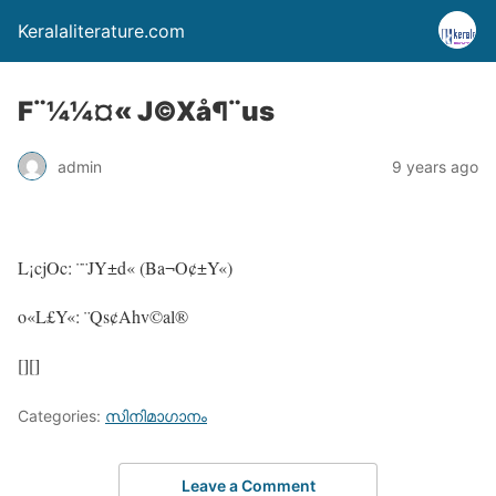
Keralaliterature.com
F¨¼¼¤« J©Xå¶¨us
admin
9 years ago
L¡cjOc: ¨¨JY±d« (Ba¬O¢±Y«)
o«L£Y«: ¨Qs¢Ahv©al®
[][]
Categories:
സിനിമാഗാനം
Leave a Comment