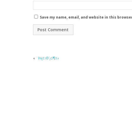
Save my name, email, and website in this browse
«
¨l¾j¢i®´¡d¶X«