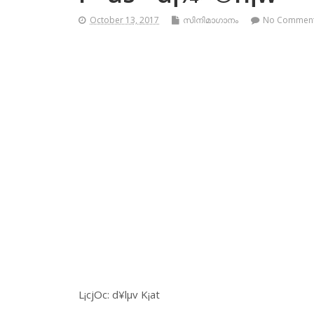
October 13, 2017
സിനിമാഗാനം
No Commen
L¡cjOc: d¥lµv K¡at