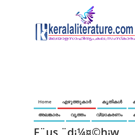
Home
എഴുത്തുകാര്‍
കൃതികൾ
അലങ്കാരം
വൃത്തം
വ്യാകരണം
F¨us ¨d¡¼¤©h¡w