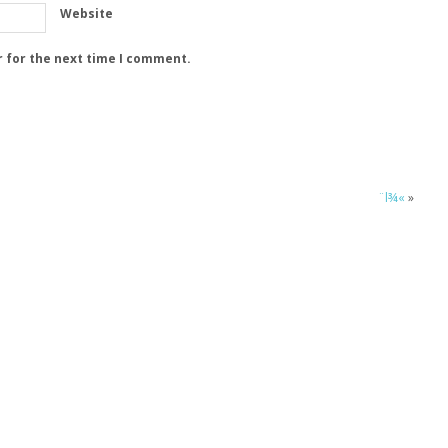
Website
r for the next time I comment.
¨l¾«
»