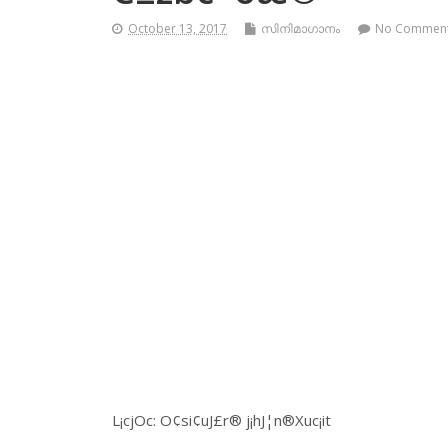
October 13, 2017
സിനിമാഗാനം
No Commen
L¡cjOc: O¢si¢uJ£r® j¡hJ¦n®Xuc¡it