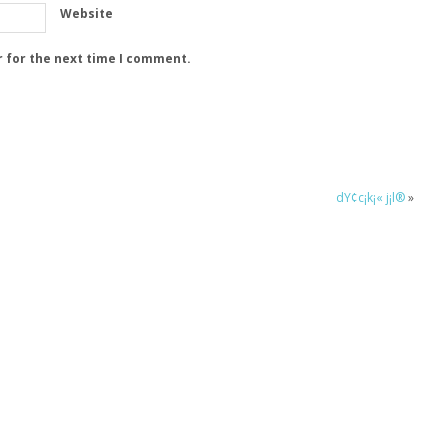
Website
r for the next time I comment.
dY¢c¡k¡« j¡l®
»