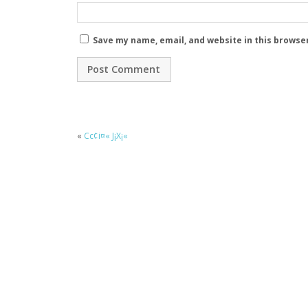
Save my name, email, and website in this browse
«
Cc¢i¤« J¡X¡«