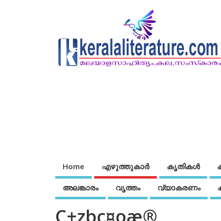
Home
എഴുത്തുകാര്‍
കൃതികൾ
അലങ്കാരം
വൃത്തം
വ്യാകരണം
C±zbc¤oæ®