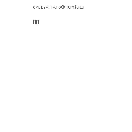
o«L£Y«: F«.Fo®. l¢m§c¡Zu
[][]