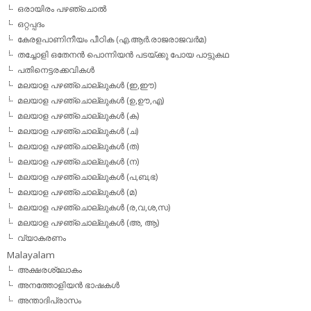
ഒരായിരം പഴഞ്ചൊല്‍
ഒറ്റപ്പദം
കേരളപാണിനീയം പീഠിക (എ.ആര്‍.രാജരാജവര്‍മ)
തച്ചോളി ഒതേനൻ പൊന്നിയൻ പടയ്‌ക്കു പോയ പാട്ടുകഥ
പതിനെട്ടരക്കവികള്‍
മലയാള പഴഞ്ചൊല്ലുകള്‍ (ഇ,ഈ)
മലയാള പഴഞ്ചൊല്ലുകള്‍ (ഉ,ഊ,എ)
മലയാള പഴഞ്ചൊല്ലുകള്‍ (ക)
മലയാള പഴഞ്ചൊല്ലുകള്‍ (ച)
മലയാള പഴഞ്ചൊല്ലുകള്‍ (ത)
മലയാള പഴഞ്ചൊല്ലുകള്‍ (ന)
മലയാള പഴഞ്ചൊല്ലുകള്‍ (പ,ബ,ഭ)
മലയാള പഴഞ്ചൊല്ലുകള്‍ (മ)
മലയാള പഴഞ്ചൊല്ലുകള്‍ (ര,വ,ശ,സ)
മലയാള പഴഞ്ചൊല്ലുകൾ (അ, ആ)
വ്യാകരണം
Malayalam
അക്ഷരശ്ലോകം
അനത്തോളിയന്‍ ഭാഷകള്‍
അന്താദിപ്രാസം