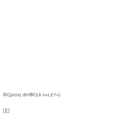
©Q¡xox( dm®O¡·k o«L£Y«)
[][]