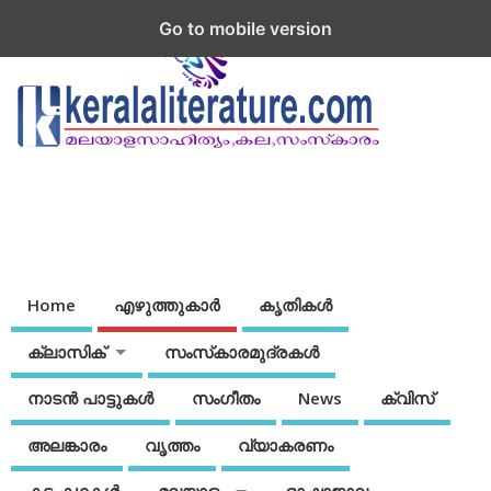
Go to mobile version
Home
എഴുത്തുകാര്‍
കൃതികൾ
ക്ലാസിക്
സംസ്‌കാരമുദ്രകള്‍
നാടന്‍ പാട്ടുകള്‍
സംഗീതം
News
ക്വിസ്
അലങ്കാരം
വൃത്തം
വ്യാകരണം