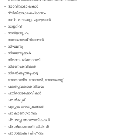
ദ്രാവിഡഭാഷകള്‍
ദ്വിതീയാക്ഷരപ്രാസം
നല്ല മലയാളം എഴുതാന്‍
നാട്ടറിവ്
നാട്യഗൃഹം
നാറാണത്ത് ഭ്രാന്തന്‍
നിഘണ്ടു
നിഘണ്ടുക്കള്‍
നിരണം ഗ്രന്ഥവരി
നിരണംകവികള്‍
നിഴല്‍ക്കുത്തുപാട്ട്
നോവെല്ല, നോവല്‍, നോവലെറ്റ്
പകര്‍പ്പവകാശ നിയമം
പതിനെട്ടരക്കവികള്‍
പരല്‍പ്പേര്
പുസ്തക കൗതുകങ്ങള്‍
പ്രകരണഗ്രന്ഥം
പ്രശസ്ത അവതാരികകള്‍
പ്രശ്‌നോത്തരി (ക്വിസ്)
പ്രശ്ലേഷം (ചിഹ്നനം)