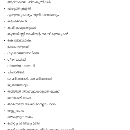
ആദ്യകാല പദ്യകൃതികള്‍
എഴുത്തുകളരി
എഴുത്തുകാരും തൂലികാനാമവും
കടംകഥകള്‍
കവിതാമുത്തുകള്‍
കുഞ്ഞിണ്ണി മാഷിന്റെ മൊഴിമുത്തുകള്‍
കൊല്ലവര്‍ഷം
കോലെഴുത്ത്
ഗൂഢാലേഖനവിദ്യ
ഗ്രന്ഥലിപി
ഗ്രാമ്യ പദങ്ങള്‍
ചിഹ്നങ്ങള്‍
ജന്മദിനങ്ങള്‍, ചരമദിനങ്ങള്‍
ജൂതമലയാളം
തമിഴില്‍ നിന്ന് മലയാളത്തിലേക്ക്
തലശേരി ഭാഷ
താരതമ്യ ഭാഷാശാസ്ത്രപഠനം
തുളു ഭാഷ
തെരുവുനാടകം
തെറ്റും ശരിയും (അ)
ദേശീയ ഗ്രന്ഥശാല ലിപ്യന്തരണ പദ്ധതി