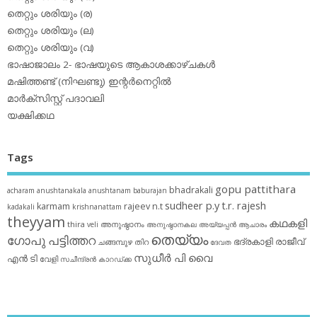
തെറ്റും ശരിയും (ര)
തെറ്റും ശരിയും (ല)
തെറ്റും ശരിയും (വ)
ഭാഷാജാലം 2- ഭാഷയുടെ ആകാശക്കാഴ്ചകള്‍
മഷിത്തണ്ട് (നിഘണ്ടു) ഇന്റര്‍നെറ്റില്‍
മാര്‍ക്‌സിസ്റ്റ് പദാവലി
യക്ഷിക്കഥ
Tags
gopu pattithara
bhadrakali
acharam
anushtanakala
anushtanam
baburajan
sudheer p.y
t.r. rajesh
karmam
rajeev n.t
kadakali
krishnanattam
theyyam
കഥകളി
thira
അനുഷ്ഠാനം
veli
അനുഷ്ഠാനകല
അയ്യപ്പന്‍
ആചാരം
തെയ്യം
ഗോപു പട്ടിത്തറ
ഭദ്രകാളി
രാജീവ്
ചങ്ങമ്പുഴ
തിറ
ദേവത
സുധീര്‍ പി വൈ
എൻ ടി
വേളി
സചീന്ദ്രന്‍ കാറഡ്ക്ക