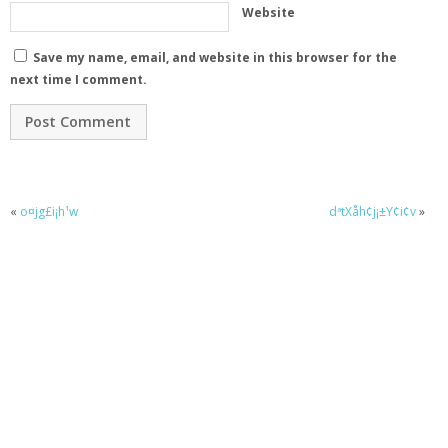
Website
Save my name, email, and website in this browser for the
next time I comment.
«
o¤jg£i¡h¹w
dªtXåh¢j¡±Y¢i¢v
»