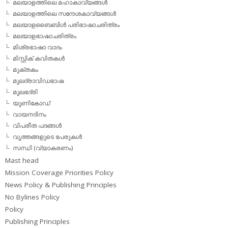
മലയാളത്തിലെ മഹാകാവ്യങ്ങള്‍
മലയാളത്തിലെ സന്ദേശകാവ്യങ്ങള്‍
മലയാളബൈബിള്‍ പരിഭാഷാചരിത്രം
മലയാളഭാഷാചരിത്രം
മിശ്രഭാഷാ വാദം
മിസ്റ്റിക് കവിതകള്‍
മുക്തകം
മൂലദ്രാവിഡഭാഷ
മൂലഭദ്രി
യൂണികോഡ്
വായനദിനം
വിപരീത പദങ്ങള്‍
വൃത്തങ്ങളുടെ പേരുകള്‍
സന്ധി (വ്യാകരണം)
Mast head
Mission Coverage Priorities Policy
News Policy & Publishing Principles
No Bylines Policy
Policy
Publishing Principles