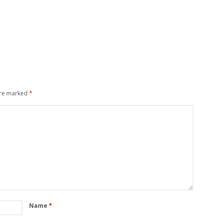
are marked
*
Name
*