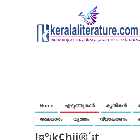
Home
എഴുത്തുകാര്‍
കൃതികൾ
അലങ്കാരം
വൃത്തം
വ്യാകരണം
J¤º¡k¢hji®´¡t