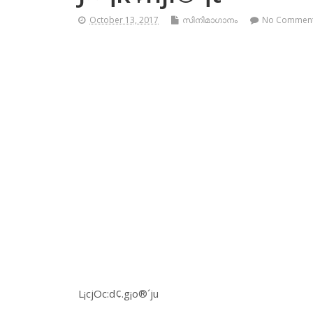
October 13, 2017
സിനിമാഗാനം
No Commen
L¡cjOc:d¢.g¡o®´ju