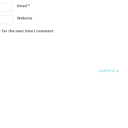
Email
*
Website
r for the next time I comment.
opbt½¢X¢
»