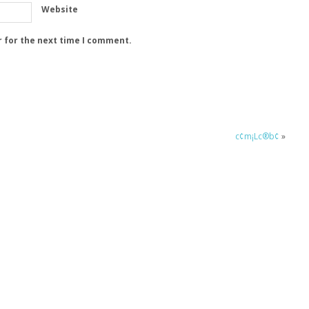
Website
r for the next time I comment.
c¢m¡Lc®b¢
»