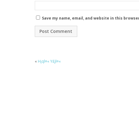
Save my name, email, and website in this browse
«
H¡ql¤« Y£jl¤«