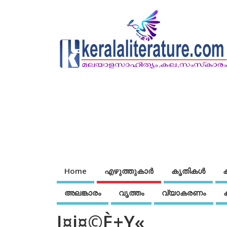
Home
എഴുത്തുകാര്‍
കൃതികൾ
അലങ്കാരം
വൃത്തം
വ്യാകരണം
J¤j¤©È±Y«