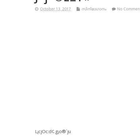
October 13, 2017
സിനിമാഗാനം
No Commen
L¡cjOc:d¢.g¡o®´ju