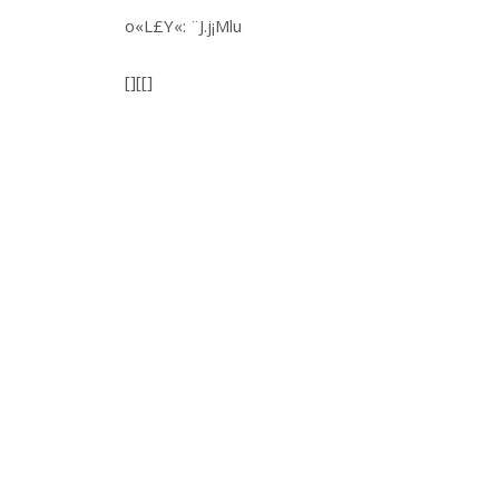
o«L£Y«: ¨J.j¡Mlu
[][[]