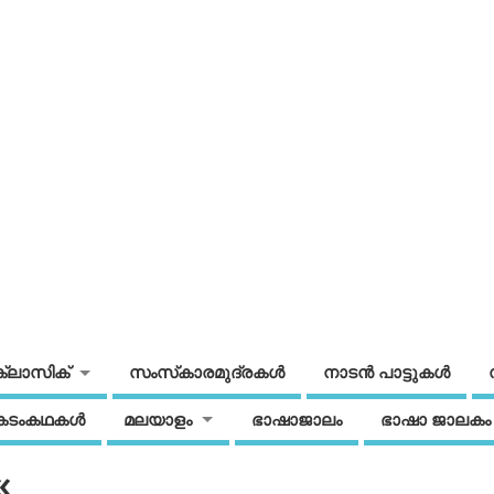
ക്ലാസിക്
സംസ്‌കാരമുദ്രകള്‍
നാടന്‍ പാട്ടുകള്‍
കടംകഥകള്‍
മലയാളം
ഭാഷാജാലം
ഭാഷാ ജാലകം
«