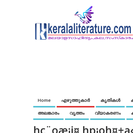
Home
എഴുത്തുകാര്‍
കൃതികൾ
അലങ്കാരം
വൃത്തം
വ്യാകരണം
hc¨oæ¡j¤ hp¡oh¤±a