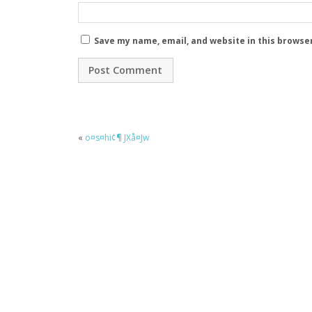
Save my name, email, and website in this browse
«
o¤s¤hi¢¶ JXå¤Jw