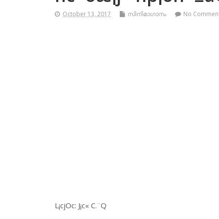
October 13, 2017
സിനിമാഗാനം
No Commen
L¡cjOc: J¡c« C.¨Q