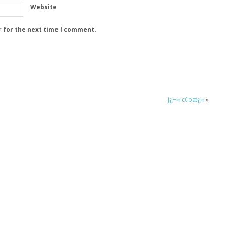
Website
r for the next time I comment.
J¡j¬« c¢oæ¡j«
»