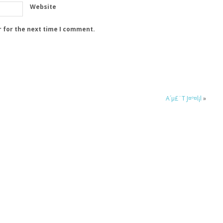
Website
r for the next time I comment.
A´µ£¨T J¤º¤l¡l
»