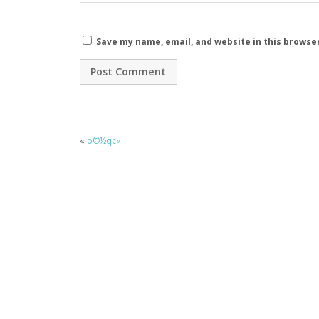
Save my name, email, and website in this browse
«
o©½qc«