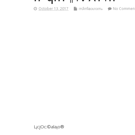
October 13, 2017
സിനിമാഗാനം
No Commen
L¡cjOc:©ala¡o®