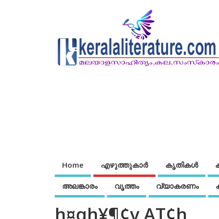
Home
എഴുത്തുകാര്‍
കൃതികൾ
അലങ്കാരം
വൃത്തം
വ്യാകരണം
h¤qh¥¶¢v AT¢h